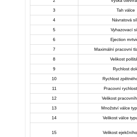
2
Výška otevírá
3
Tah válce
4
Návratová sí
5
Vyhazovací sí
6
Ejection mrtv
7
Maximální pracovní tl
8
Velikost polšt
9
Rychlost dol
10
Rychlost zpětné
11
Pracovní rychlo
12
Velikost pracovníh
13
Množství válce typ
14
Velikost válce typ
15
Velikost ejekčníh