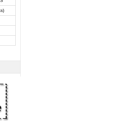
ES
ks)