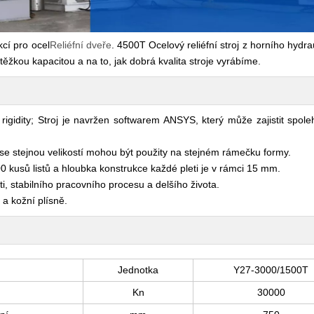
kcí pro ocel
Reliéfní dveře
. 4500T Ocelový reliéfní stroj z horního hydra
s těžkou kapacitou a na to, jak dobrá kvalita stroje vyrábíme.
igidity; Stroj je navržen softwarem ANSYS, který může zajistit spoleh
 se stejnou velikostí mohou být použity na stejném rámečku formy.
0 kusů listů a hloubka konstrukce každé pleti je v rámci 15 mm.
, stabilního pracovního procesu a delšího života.
 a kožní plísně.
Jednotka
Y27-3000/1500T
Kn
30000