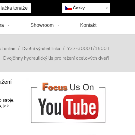
lačka tonáže
Česky
ra
Showroom
Kontakt
/
/
Y27-3000T/1500T
t online
Dveřní výrobní linka
Dvojčinný hydraulický lis pro ražení ocelových dveří
ažení
 stroje,
, jak