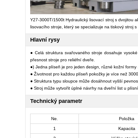
Y27-3000T/1500t Hydraulický lisovací stroj s dvojitou a
lisovacího stroje, který se specializuje na tiskový stroj 
Hlavní rysy
● Celá struktura svařovaného stroje dosahuje vysoké r
přesnost stroje pro reliéfní dveře.
●) Jedna plíseň je pro jeden design, různé kožní formy
● Životnost pro každou plíseň pokožky je více než 3000
● Struktura typu sloupce může dosáhnout vyšší pevnosti
● Stroj může vytvořit úplné návrhy na dveřní list u plísní
Technický parametr
Ne.
Položka
1
Kapacita