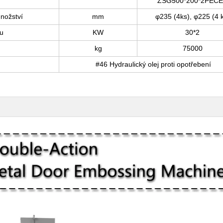
ZSG500*200*2PEC
nožství
mm
φ235 (4ks), φ225 (4 
u
KW
30*2
kg
75000
#46 Hydraulický olej proti opotřebení