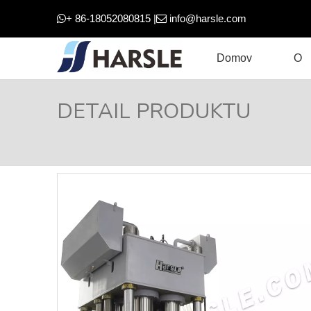
+ 86-18052080815 |
info@harsle.com


Domov
O
DETAIL PRODUKTU