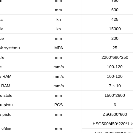
ní
mm
750
mm
600
la
kn
425
la
kn
15000
ice
mm
200
ak systému
MPA
25
áře
mm
2200*680*250
e
mm/s
100-120
ho RAM
mm/s
100-120
st RAM
mm/s
7 ~ 10
o stolu
mm
1500*2600
u pístu
PCS
6
u pístu
mm
ZSG500*600
HSG500/450*220*1 k
o válce
mm