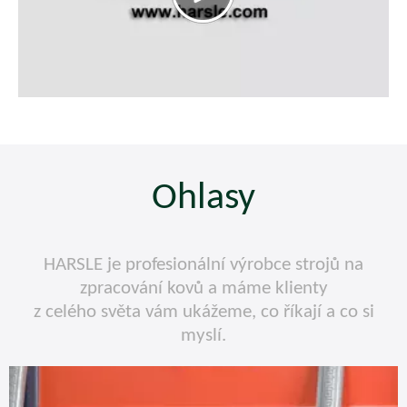
Ohlasy
HARSLE je profesionální výrobce strojů na
zpracování kovů a máme klienty
z celého světa vám ukážeme, co říkají a co si
myslí.