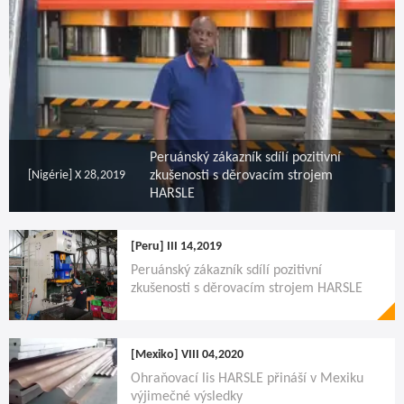
Peruánský zákazník sdílí pozitivní
[Nigérie]
X 28,2019
zkušenosti s děrovacím strojem
HARSLE
[Peru]
III 14,2019
Peruánský zákazník sdílí pozitivní
zkušenosti s děrovacím strojem HARSLE
[Mexiko]
VIII 04,2020
Ohraňovací lis HARSLE přináší v Mexiku
výjimečné výsledky