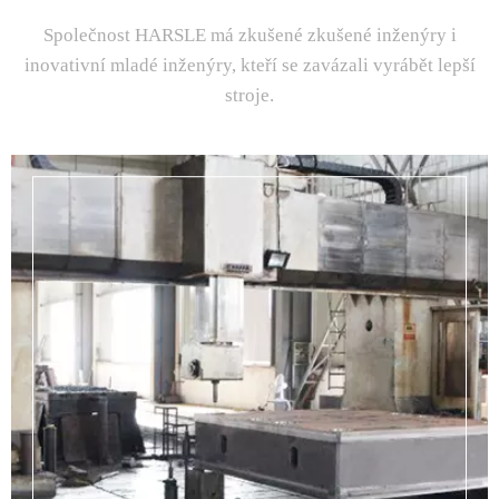
Společnost HARSLE má zkušené zkušené inženýry i
inovativní mladé inženýry, kteří se zavázali vyrábět lepší
stroje.