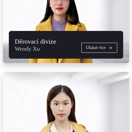
Děrovací divize
Wendy Xu
Ukázat více