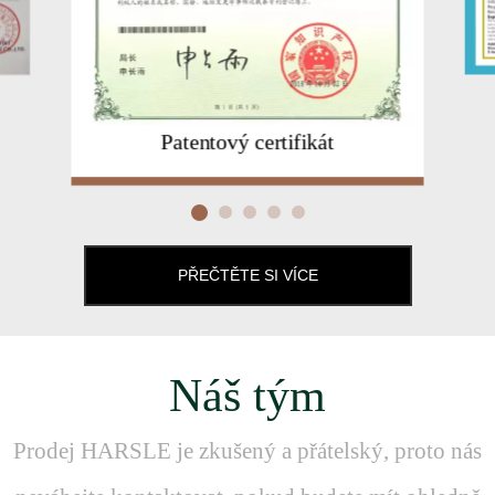
Patentový certifikát
PŘEČTĚTE SI VÍCE
Náš tým
Prodej HARSLE je zkušený a přátelský, proto nás