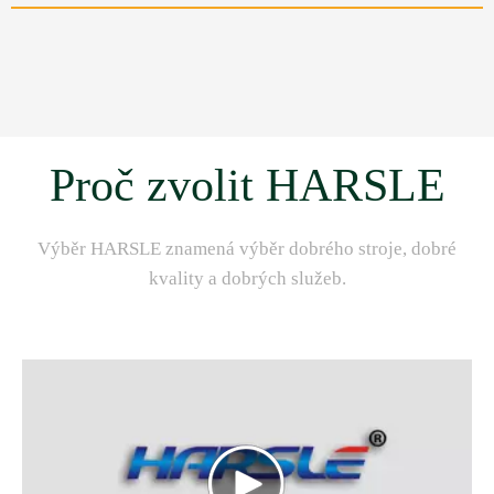
Proč zvolit HARSLE
Výběr HARSLE znamená výběr dobrého stroje, dobré
kvality a dobrých služeb.