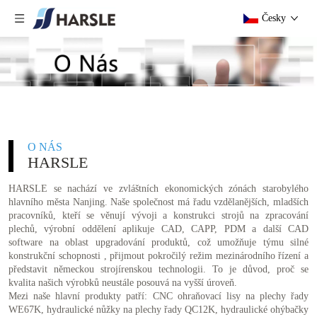
Česky
O NÁS
HARSLE
HARSLE se nachází ve zvláštních ekonomických zónách starobylého
hlavního města Nanjing. Naše společnost má řadu vzdělanějších, mladších
pracovníků, kteří se věnují vývoji a konstrukci strojů na zpracování
plechů, výrobní oddělení aplikuje CAD, CAPP, PDM a další CAD
software na oblast upgradování produktů, což umožňuje týmu silné
konstrukční schopnosti , přijmout pokročilý režim mezinárodního řízení a
představit německou strojírenskou technologii. To je důvod, proč se
kvalita našich výrobků neustále posouvá na vyšší úroveň.
Mezi naše hlavní produkty patří: CNC ohraňovací lisy na plechy řady
WE67K, hydraulické nůžky na plechy řady QC12K, hydraulické ohýbačky