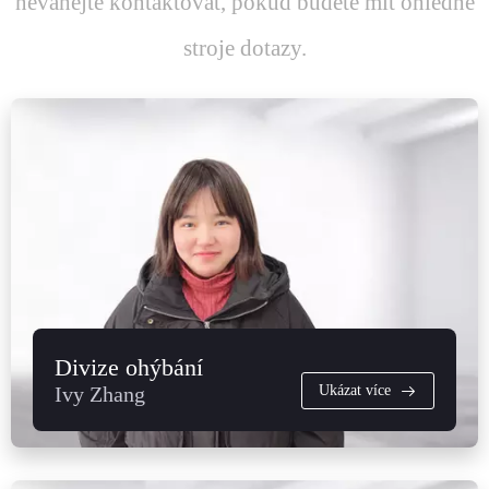
neváhejte kontaktovat, pokud budete mít ohledně
stroje dotazy.
Divize ohýbání
Ivy Zhang
Ukázat více