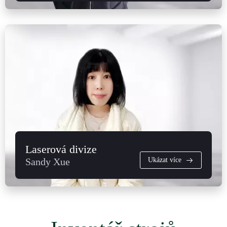
Laserová divize
Sandy Xue
Ukázat více