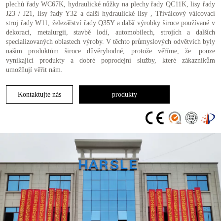
plechů řady WC67K, hydraulické nůžky na plechy řady QC11K, lisy řady
J23 / J21, lisy řady Y32 a další hydraulické lisy , Tříválcový válcovací
stroj řady W11, železářství řady Q35Y a další výrobky široce používané v
dekoraci, metalurgii, stavbě lodí, automobilech, strojích a dalších
specializovaných oblastech výroby. V těchto průmyslových odvětvích byly
našim produktům široce důvěryhodné, protože věříme, že: pouze
vynikající produkty a dobré poprodejní služby, které zákazníkům
umožňují věřit nám.
Kontaktujte nás
produkty