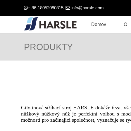
+ 86-18052080815 |
info@harsle.com


Domov
O
PRODUKTY
Gilotinová stříhací stroj HARSLE dokáže řezat vše
nůžkový nůžkový nůž je perfektní volbou s mode
možností pro začínající společnost, vyznačuje se ryc