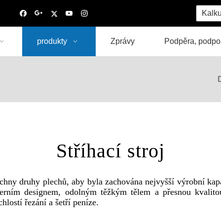
Kalku
produkty
Zprávy
Podpěra, podpo
Stříhací stroj
chny druhy plechů, aby byla zachována nejvyšší výrobní kapa
rním designem, odolným těžkým tělem a přesnou kvalitou ř
hlostí řezání a šetří peníze.