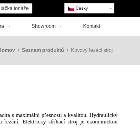
lačka tonáže
Česky
ra
Showroom
Kontakt
Domov
/
Seznam produktů
/
Kovový řezací stroj
cita s maximální přesností a kvalitou. Hydraulický
ezání. Elektrický stříhací stroj je ekonomickou