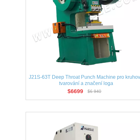
J21S-63T Deep Throat Punch Machine pro kruho
tvarování a značení loga
$
6699
$
6 940