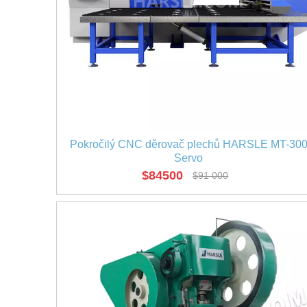
Pokročilý CNC děrovač plechů HARSLE MT-30
Servo
$
84500
$
91 000