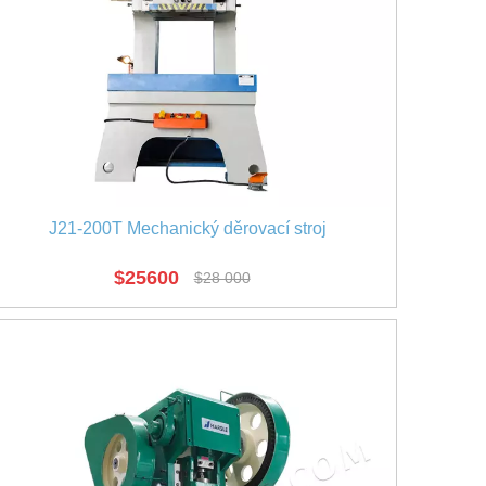
J21-200T Mechanický děrovací stroj
$
25600
$
28 000