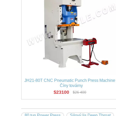
JH21-80T CNC Pneumatic Punch Press Machine
Číny továrny
$
23100
$
26 400
80 tun Power Press
Silový lis Deep Throat