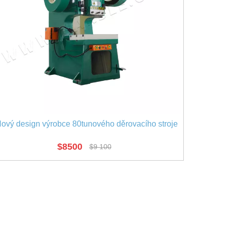
ový design výrobce 80tunového děrovacího stroje
$
8500
$
9 100