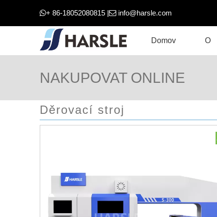
+ 86-18052080815 |
info@harsle.com


Domov
O
NAKUPOVAT ONLINE
Děrovací stroj