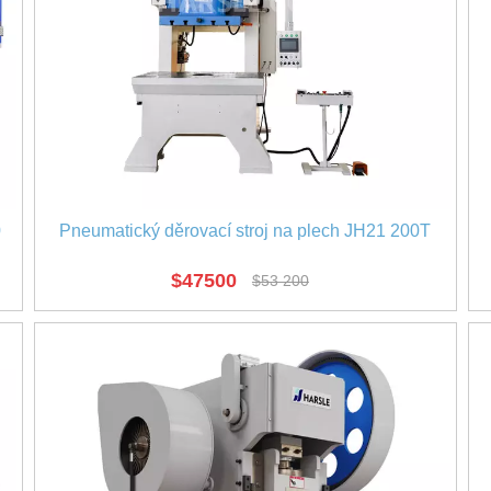
0
Pneumatický děrovací stroj na plech JH21 200T
$
47500
$
53 200