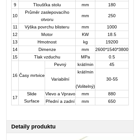
9
Tloušťka stolu
mm
180
Průměr zaslepovacího
10
mm
250
otvoru
11
Výška povrchu blisteru
mm
1000
12
Motor
KW
18.5
13
Hmotnost
kg
19200
14
Dimenze
mm
2600*1540*3800
15
Tlak vzduchu
MPa
0.5
Pevný
krát/min
45
krát/min
16
Časy mrtvice
Variabilní
30-55
(Volitelný)
Slide
Vlevo a Vpravo
mm
880
17
Surface
Přední a zadní
mm
650
Detaily produktu