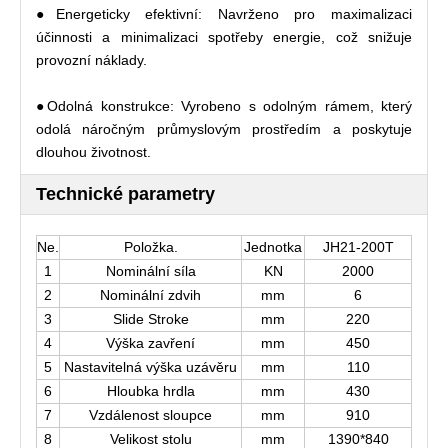
●Energeticky efektivní: Navrženo pro maximalizaci
účinnosti a minimalizaci spotřeby energie, což snižuje
provozní náklady.
●Odolná konstrukce: Vyrobeno s odolným rámem, který
odolá náročným průmyslovým prostředím a poskytuje
dlouhou životnost.
Technické parametry
Ne.
Položka.
Jednotka
JH21-200T
1
Nominální síla
KN
2000
2
Nominální zdvih
mm
6
3
Slide Stroke
mm
220
4
Výška zavření
mm
450
5
Nastavitelná výška uzávěru
mm
110
6
Hloubka hrdla
mm
430
7
Vzdálenost sloupce
mm
910
8
Velikost stolu
mm
1390*840