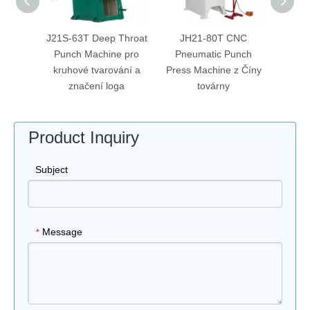
anický
J21S-63T Deep Throat
JH21-80T CNC
Nový 
roj
Punch Machine pro
Pneumatic Punch
8
kruhové tvarování a
Press Machine z Číny
děr
značení loga
továrny
Product Inquiry
Subject
Message
*