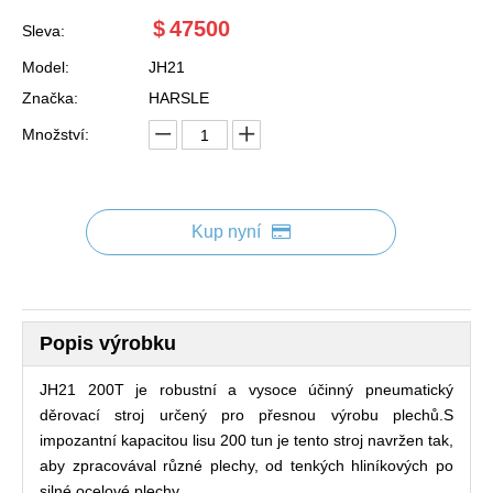
$
47500
Sleva:
Model:
JH21
Značka:
HARSLE
Množství:
Kup nyní
Popis výrobku
JH21 200T je robustní a vysoce účinný pneumatický
děrovací stroj určený pro přesnou výrobu plechů.S
impozantní kapacitou lisu 200 tun je tento stroj navržen tak,
aby zpracovával různé plechy, od tenkých hliníkových po
silné ocelové plechy.