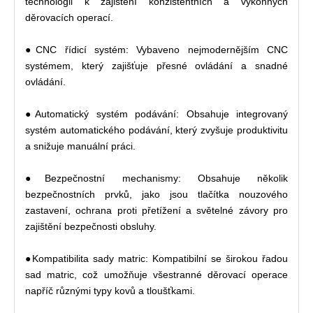
technologii k zajištění konzistentních a výkonných
děrovacích operací.
●CNC řídicí systém: Vybaveno nejmodernějším CNC
systémem, který zajišťuje přesné ovládání a snadné
ovládání.
●Automatický systém podávání: Obsahuje integrovaný
systém automatického podávání, který zvyšuje produktivitu
a snižuje manuální práci.
●Bezpečnostní mechanismy: Obsahuje několik
bezpečnostních prvků, jako jsou tlačítka nouzového
zastavení, ochrana proti přetížení a světelné závory pro
zajištění bezpečnosti obsluhy.
●Kompatibilita sady matric: Kompatibilní se širokou řadou
sad matric, což umožňuje všestranné děrovací operace
napříč různými typy kovů a tloušťkami.