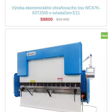
Výroba ekonomického ohraňovacího lisu WC67K-
63T2500 s ovladačem E21
$
9800
$
10 000