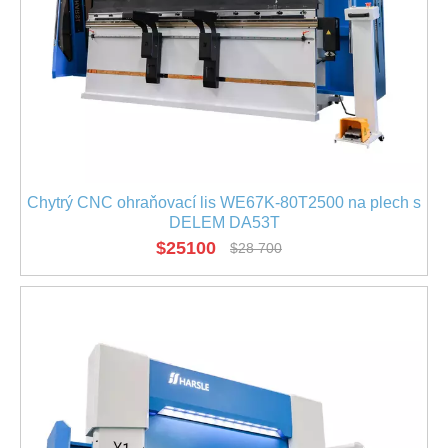
Chytrý CNC ohraňovací lis WE67K-80T2500 na plech s
DELEM DA53T
$
25100
$
28 700