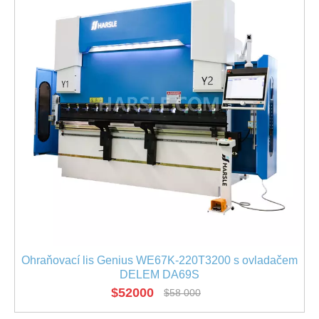
Ohraňovací lis Genius WE67K-220T3200 s ovladačem
DELEM DA69S
$
52000
$
58 000