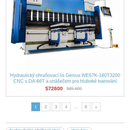
Hydraulický ohraňovací lis Genius WE67K-160T3200
CNC s DA-66T a unášečem pro hluboké tvarování
krabic
$
72600
$
85 600
1
2
3
4
...
8
»