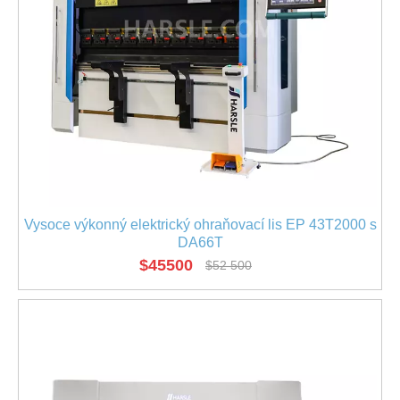
Vysoce výkonný elektrický ohraňovací lis EP 43T2000 s
DA66T
$
45500
$
52 500