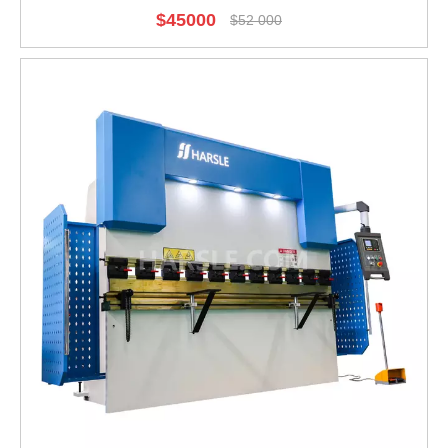
$
45000
$
52 000