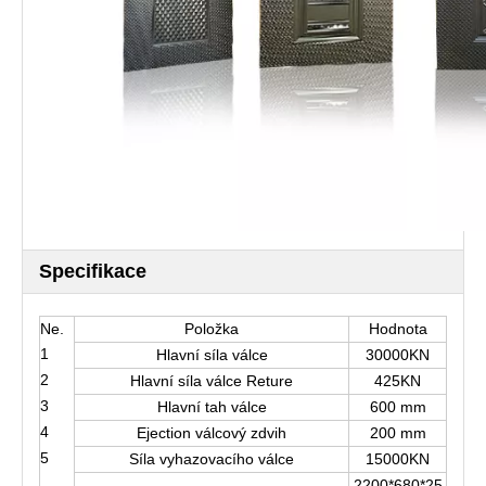
Specifikace
Ne.
Položka
Hodnota
1
Hlavní síla válce
30000KN
2
Hlavní síla válce Reture
425KN
3
Hlavní tah válce
600 mm
4
Ejection válcový zdvih
200 mm
5
Síla vyhazovacího válce
15000KN
2200*680*25