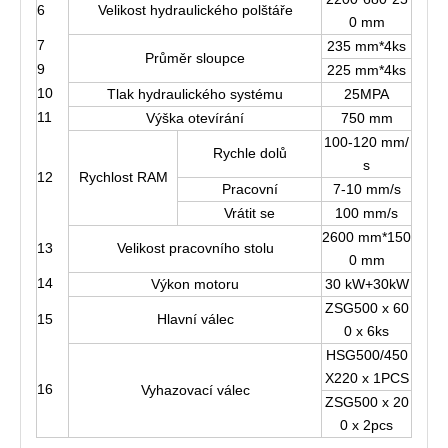
6
Velikost hydraulického polštáře
0 mm
7
235 mm*4ks
Průměr sloupce
9
225 mm*4ks
10
Tlak hydraulického systému
25MPA
11
Výška otevírání
750 mm
100-120 mm/
Rychle dolů
s
12
Rychlost RAM
Pracovní
7-10 mm/s
Vrátit se
100 mm/s
2600 mm*150
13
Velikost pracovního stolu
0 mm
14
Výkon motoru
30 kW+30kW
ZSG500 x 60
15
Hlavní válec
0 x 6ks
HSG500/450
X220 x 1PCS
16
Vyhazovací válec
ZSG500 x 20
0 x 2pcs