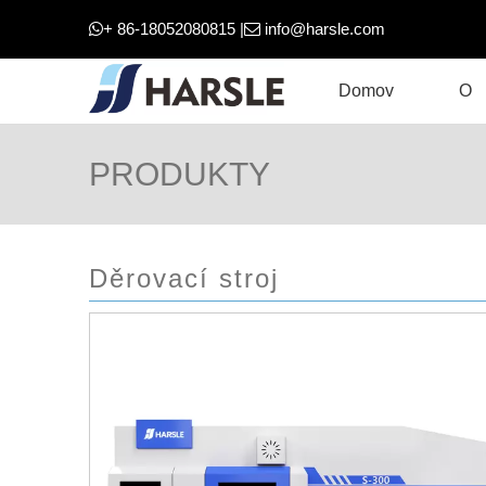
+ 86-18052080815 |
info@harsle.com


Domov
O
PRODUKTY
Děrovací stroj