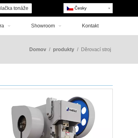
lačka tonáže
Česky
ra
Showroom
Kontakt
Domov
/
produkty
/
Děrovací stroj