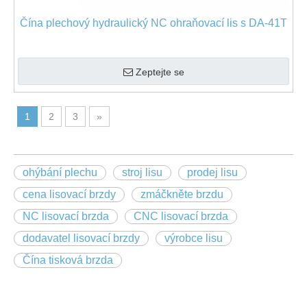
Čína plechový hydraulický NC ohraňovací lis s DA-41T
Zeptejte se
1
2
3
»
ohýbání plechu
stroj lisu
prodej lisu
cena lisovací brzdy
zmáčkněte brzdu
NC lisovací brzda
CNC lisovací brzda
dodavatel lisovací brzdy
výrobce lisu
Čína tisková brzda