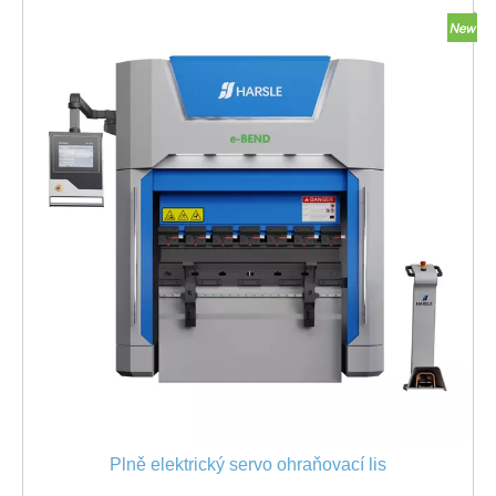
Plně elektrický servo ohraňovací lis