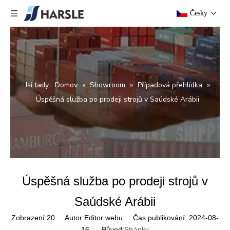
Česky
Jsi tady:
Domov
»
Showroom
»
Případová přehlídka
»
Úspěšná služba po prodeji strojů v Saúdské Arábii
Úspěšná služba po prodeji strojů v
Saúdské Arábii
Zobrazení:
20
Autor:Editor webu Čas publikování: 2024-08-
16 Původ:
Stránky