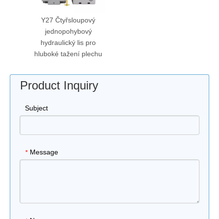
Y27 Čtyřsloupový
jednopohybový
hydraulický lis pro
hluboké tažení plechu
Product Inquiry
Subject
Message
*