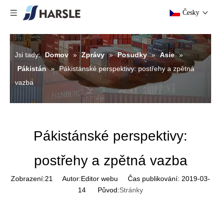
Česky
Jsi tady:
Domov
»
Zprávy
»
Posudky
»
Asie
»
Pákistán
»
Pákistánské perspektivy: postřehy a zpětná
vazba
Pákistánské perspektivy:
postřehy a zpětná vazba
Zobrazení:
21
Autor:Editor webu Čas publikování: 2019-03-
14 Původ:
Stránky