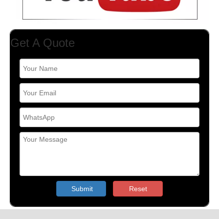
Get A Quote
Submit
Reset