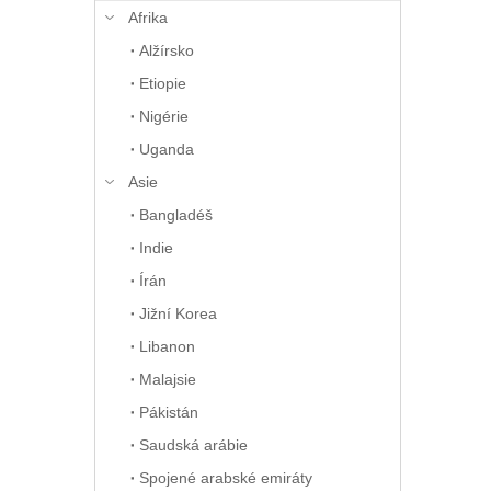
Afrika
Alžírsko
Etiopie
Nigérie
Uganda
Asie
Bangladéš
Indie
Írán
Jižní Korea
Libanon
Malajsie
Pákistán
Saudská arábie
Spojené arabské emiráty