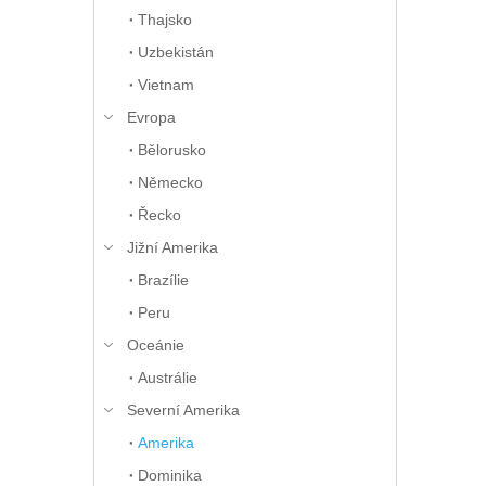
Thajsko
Uzbekistán
Vietnam
Evropa
Bělorusko
Německo
Řecko
Jižní Amerika
Brazílie
Peru
Oceánie
Austrálie
Severní Amerika
Amerika
Dominika