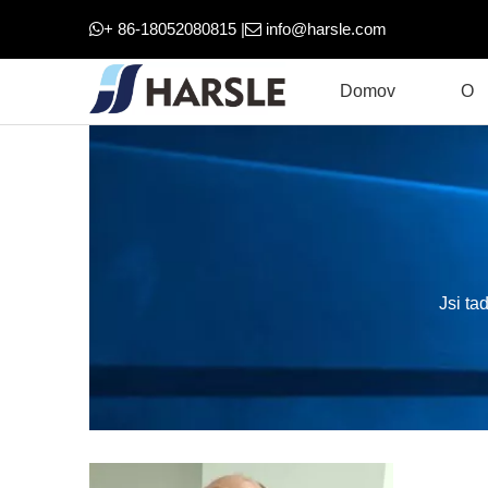
+ 86-18052080815 |
info@harsle.com


Domov
O
Jsi tad