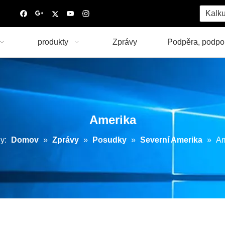
Kalku
produkty
Zprávy
Podpěra, podpo
Amerika
y:
Domov
»
Zprávy
»
Posudky
»
Severní Amerika
»
Am