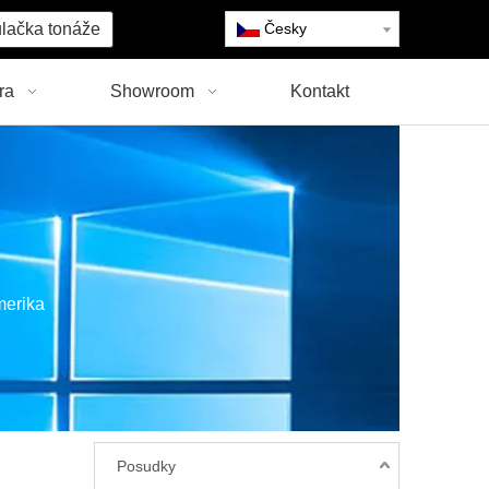
lačka tonáže
Česky
ra
Showroom
Kontakt
erika
Posudky