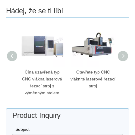
Hádej, že se ti líbí
 stroj
Čína uzavřená typ
Otevřete typ CNC
Čína
no HS-
CNC vlákna laserová
vláknité laserové řezací
20
řeným
řezací stroj s
stroj
svař
výměnným stolem
nerez
Product Inquiry
Subject