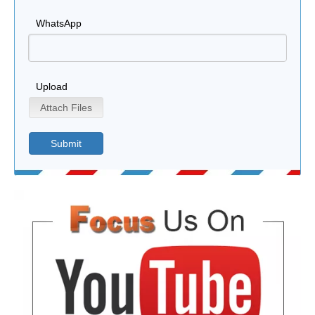
WhatsApp
Upload
Attach Files
Submit