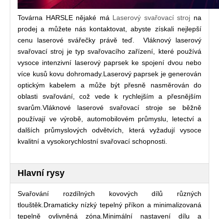
Továrna HARSLE nějaké má
Laserový svařovací stroj
na
prodej a můžete nás kontaktovat, abyste získali nejlepší
cenu laserové svářečky právě teď. Vláknový laserový
svařovací stroj je typ svařovacího zařízení, které používá
vysoce intenzivní laserový paprsek ke spojení dvou nebo
více kusů kovu dohromady.Laserový paprsek je generován
optickým kabelem a může být přesně nasměrován do
oblasti svařování, což vede k rychlejším a přesnějším
svarům.Vláknové laserové svařovací stroje se běžně
používají ve výrobě, automobilovém průmyslu, letectví a
dalších průmyslových odvětvích, která vyžadují vysoce
kvalitní a vysokorychlostní svařovací schopnosti.
Hlavní rysy
Svařování rozdílných kovových dílů různých
tlouštěk.Dramaticky nízký tepelný příkon a minimalizovaná
tepelně ovlivněná zóna.Minimální nastavení dílu a