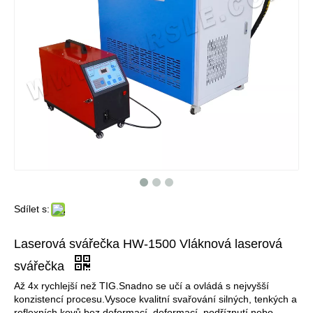
Sdílet s:
Laserová svářečka HW-1500 Vláknová laserová
svářečka
Až 4x rychlejší než TIG.Snadno se učí a ovládá s nejvyšší
konzistencí procesu.Vysoce kvalitní svařování silných, tenkých a
reflexních kovů bez deformací, deformací, podříznutí nebo