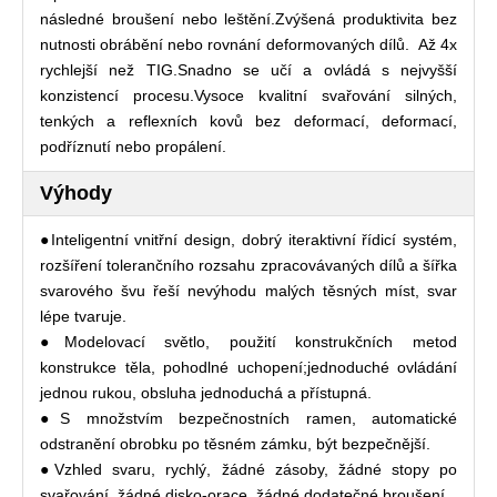
následné broušení nebo leštění.Zvýšená produktivita bez
nutnosti obrábění nebo rovnání deformovaných dílů. Až 4x
rychlejší než TIG.Snadno se učí a ovládá s nejvyšší
konzistencí procesu.Vysoce kvalitní svařování silných,
tenkých a reflexních kovů bez deformací, deformací,
podříznutí nebo propálení.
Výhody
●Inteligentní vnitřní design, dobrý iteraktivní řídicí systém,
rozšíření tolerančního rozsahu zpracovávaných dílů a šířka
svarového švu řeší nevýhodu malých těsných míst, svar
lépe tvaruje.
●Modelovací světlo, použití konstrukčních metod
konstrukce těla, pohodlné uchopení;jednoduché ovládání
jednou rukou, obsluha jednoduchá a přístupná.
●S množstvím bezpečnostních ramen, automatické
odstranění obrobku po těsném zámku, být bezpečnější.
●Vzhled svaru, rychlý, žádné zásoby, žádné stopy po
svařování, žádné disko-orace, žádné dodatečné broušení.