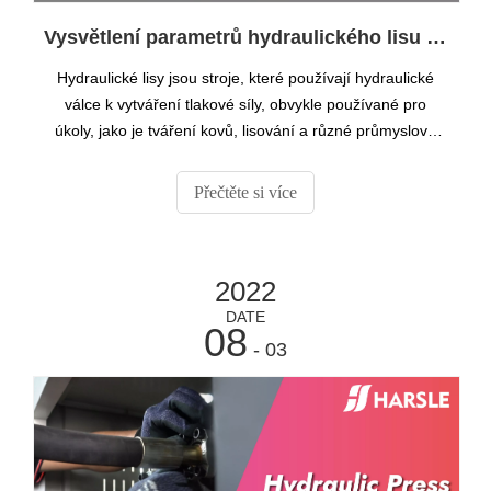
Vysvětlení parametrů hydraulického lisu HARSLE
Hydraulické lisy jsou stroje, které používají hydraulické
válce k vytváření tlakové síly, obvykle používané pro
úkoly, jako je tváření kovů, lisování a různé průmyslové
aplikace.Pochopení klíčových parametrů hydraulického
lisu je nezbytné pro bezpečný a efektivní provoz.Zde jsou
Přečtěte si více
některé
2022
DATE
08
- 03