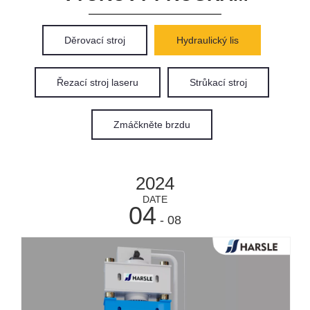
Děrovací stroj
Hydraulický lis
Řezací stroj laseru
Strůkací stroj
Zmáčkněte brzdu
2024
DATE
04
- 08