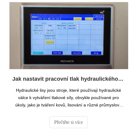
Jak nastavit pracovní tlak hydraulického lisu
Hydraulické lisy jsou stroje, které používají hydraulické
válce k vytváření tlakové síly, obvykle používané pro
úkoly, jako je tváření kovů, lisování a různé průmyslové
aplikace.Sílu generovanou hydraulickým válcem lze
vypočítat pomocí následujícího vzorce: Síla (F) = tlak (P
Přečtěte si více