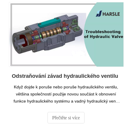
Odstraňování závad hydraulického ventilu
Když dojde k poruše nebo poruše hydraulického ventilu,
většina společností použije novou součást k obnovení
funkce hydraulického systému a vadný hydraulický ventil
se stane šrotem. Ve skutečnosti je většina částí těchto
hydraulických ventilů stále v dobrém stavu a lze je
Přečtěte si více
částečně opravit, aby se obnovila funkce.