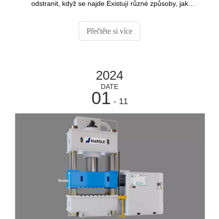
odstranit, když se najde.Existují různé způsoby, jak
diagnostikovat poruchy hydraulického systému, některé z
nich jsou uvedeny níže.
Přečtěte si více
2024
DATE
01
- 11