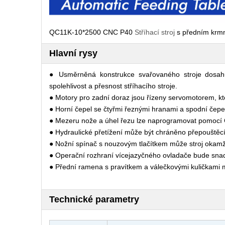
QC11K-10*2500 CNC P40
Stříhací stroj
s předním krm
Hlavní rysy
● Usměrněná konstrukce svařovaného stroje dosahuj
spolehlivost a přesnost stříhacího stroje.
● Motory pro zadní doraz jsou řízeny servomotorem, kt
● Horní čepel se čtyřmi řeznými hranami a spodní čepe
● Mezeru nože a úhel řezu lze naprogramovat pomocí
● Hydraulické přetížení může být chráněno přepouštěcí
● Nožní spínač s nouzovým tlačítkem může stroj okamži
● Operační rozhraní vícejazyčného ovladače bude snad
● Přední ramena s pravítkem a válečkovými kuličkami m
Technické parametry