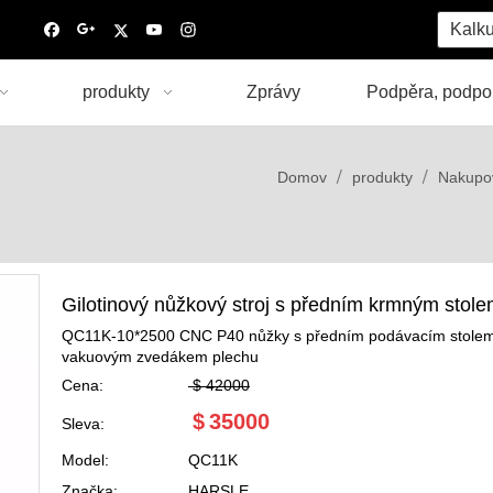
Kalku
produkty
Zprávy
Podpěra, podpo
/
/
Domov
produkty
Nakupov
Gilotinový nůžkový stroj s předním krmným stol
QC11K-10*2500 CNC P40 nůžky s předním podávacím stole
vakuovým zvedákem plechu
Cena:
$
42000
$
35000
Sleva:
Model:
QC11K
Značka:
HARSLE