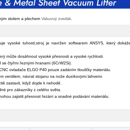
ným stolem a plechem
Vakuový zvedák
.
e vysoké tuhosti;stroj je navržen softwarem ANSYS, který dokáže 
erý může dosáhnout vysoké přesnosti a vysoké rychlosti.
l se čtyřmi řeznými hranami (6CrW2Si).
 CNC ovladače ELGO P40 pouze zadáním tloušťky materiálu.
m ventilem, návrat stojanu na nože dusíkovými lahvemi.
tě zastavit, když dojde k nehodě.
né pro zákazníky z celého světa.
ohou zajistit přesnost řezání a snadné podávání materiálu.