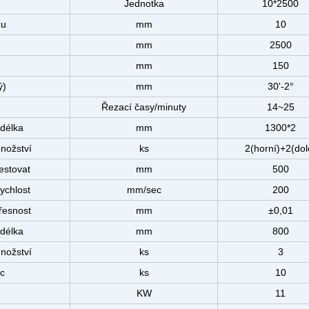
Jednotka
10*2500
zu
mm
10
u
mm
2500
mm
150
ý)
mm
30'-2°
Řezací časy/minuty
14~25
délka
mm
1300*2
nožství
ks
2(horní)+2(dol
estovat
mm
500
ychlost
mm/sec
200
řesnost
mm
±0,01
délka
mm
800
nožství
ks
3
ec
ks
10
KW
11