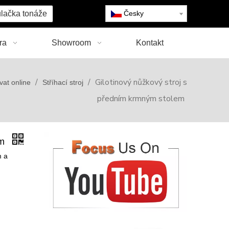
lačka tonáže
Česky
ra
Showroom
Kontakt
/
/
Gilotinový nůžkový stroj s
at online
Stříhací stroj
předním krmným stolem
em
m a