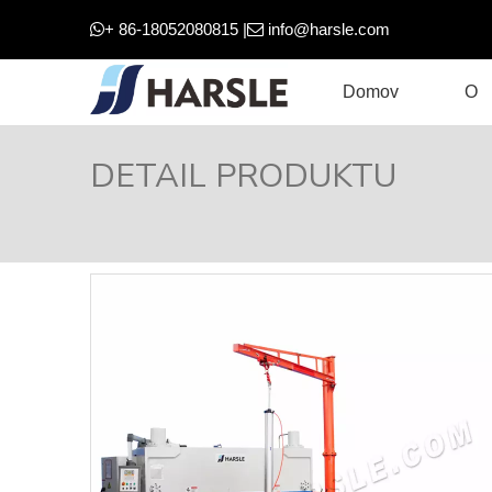
+ 86-18052080815 |
info@harsle.com


Domov
O
DETAIL PRODUKTU