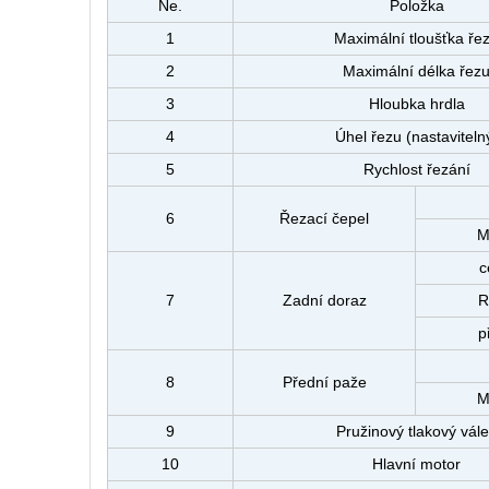
Ne.
Položka
1
Maximální tloušťka ře
2
Maximální délka řez
3
Hloubka hrdla
4
Úhel řezu (nastaviteln
5
Rychlost řezání
6
Řezací čepel
M
c
7
Zadní doraz
R
p
8
Přední paže
M
9
Pružinový tlakový vál
10
Hlavní motor