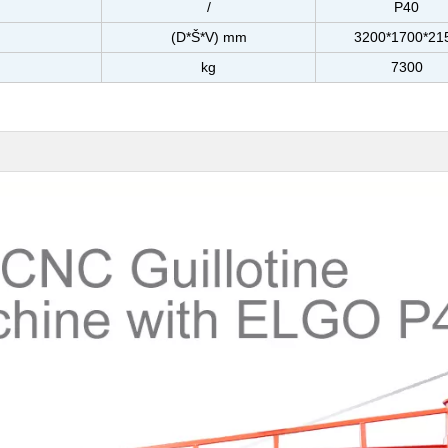
/
P40
(D*Š*V) mm
3200*1700*21
kg
7300