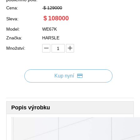
Cena:
$
129000
$
108000
Sleva:
Model:
WE67K
Značka:
HARSLE
Množství:
Kup nyní
Popis výrobku