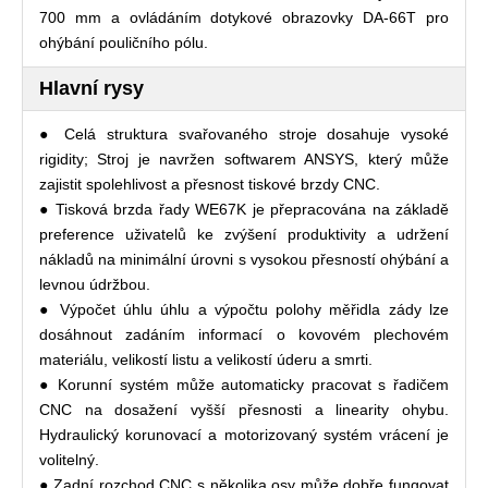
700 mm a ovládáním dotykové obrazovky DA-66T pro
ohýbání pouličního pólu.
Hlavní rysy
● Celá struktura svařovaného stroje dosahuje vysoké
rigidity; Stroj je navržen softwarem ANSYS, který může
zajistit spolehlivost a přesnost tiskové brzdy CNC.
● Tisková brzda řady WE67K je přepracována na základě
preference uživatelů ke zvýšení produktivity a udržení
nákladů na minimální úrovni s vysokou přesností ohýbání a
levnou údržbou.
● Výpočet úhlu úhlu a výpočtu polohy měřidla zády lze
dosáhnout zadáním informací o kovovém plechovém
materiálu, velikostí listu a velikostí úderu a smrti.
● Korunní systém může automaticky pracovat s řadičem
CNC na dosažení vyšší přesnosti a linearity ohybu.
Hydraulický korunovací a motorizovaný systém vrácení je
volitelný.
● Zadní rozchod CNC s několika osy může dobře fungovat