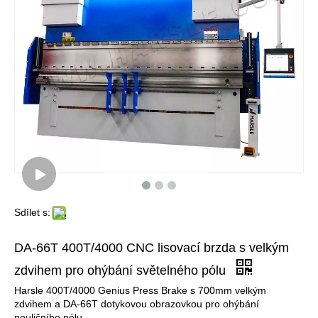
Sdílet s:
DA-66T 400T/4000 CNC lisovací brzda s velkým
zdvihem pro ohýbání světelného pólu
Harsle 400T/4000 Genius Press Brake s 700mm velkým
zdvihem a DA-66T dotykovou obrazovkou pro ohýbání
pouličního pólu.