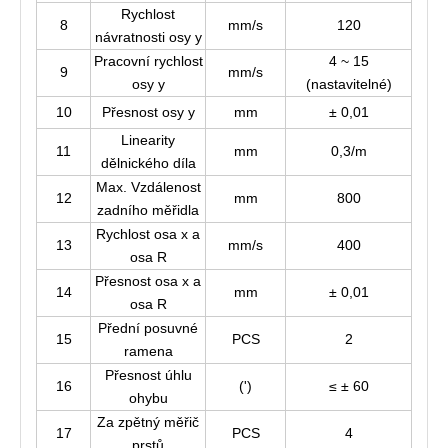
Rychlost
8
mm/s
120
návratnosti osy y
Pracovní rychlost
4 ~ 15
9
mm/s
osy y
(nastavitelné)
10
Přesnost osy y
mm
± 0,01
Linearity
11
mm
0,3/m
dělnického díla
Max. Vzdálenost
12
mm
800
zadního měřidla
Rychlost osa x a
13
mm/s
400
osa R
Přesnost osa x a
14
mm
± 0,01
osa R
Přední posuvné
15
PCS
2
ramena
Přesnost úhlu
16
(')
≤ ± 60
ohybu
Za zpětný měřič
17
PCS
4
prstů