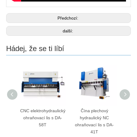
Předchozí:
další:
Hádej, že se ti líbí
 CNC
CNC elektrohydraulický
Čína plechový
 s DA-
ohraňovací lis s DA-
hydraulický NC
ká CNC
58T
ohraňovací lis s DA-
echů
41T