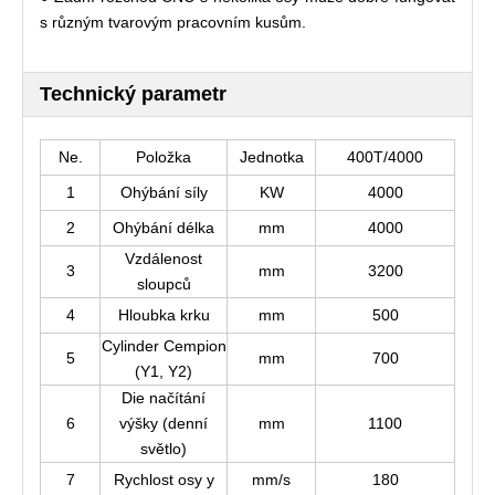
s různým tvarovým pracovním kusům.
Technický parametr
Ne.
Položka
Jednotka
400T/4000
1
Ohýbání síly
KW
4000
2
Ohýbání délka
mm
4000
Vzdálenost
3
mm
3200
sloupců
4
Hloubka krku
mm
500
Cylinder Cempion
5
mm
700
(Y1, Y2)
Die načítání
6
výšky (denní
mm
1100
světlo)
7
Rychlost osy y
mm/s
180