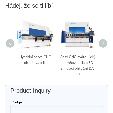
Hádej, že se ti líbí
ací lis
Hybridní servo CNC
8osý CNC hydraulický
CNC el
Axis
ohraňovací lis
ohraňovací lis s 3D
ohraň
DA-69T
simulací ohýbání DA-
66T
Product Inquiry
Subject