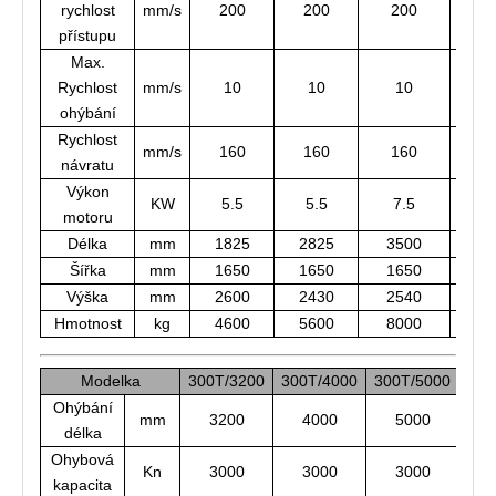
rychlost
mm/s
200
200
200
2
přístupu
Max.
Rychlost
mm/s
10
10
10
1
ohýbání
Rychlost
mm/s
160
160
160
1
návratu
Výkon
KW
5.5
5.5
7.5
7
motoru
Délka
mm
1825
2825
3500
45
Šířka
mm
1650
1650
1650
16
Výška
mm
2600
2430
2540
25
Hmotnost
kg
4600
5600
8000
9
Modelka
300T/3200
300T/4000
300T/5000
400
Ohýbání
mm
3200
4000
5000
délka
Ohybová
Kn
3000
3000
3000
kapacita