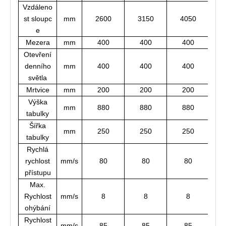
Vzdáleno
st sloupc
mm
2600
3150
4050
e
Mezera
mm
400
400
400
Otevření
denního
mm
400
400
400
světla
Mrtvice
mm
200
200
200
Výška
mm
880
880
880
tabulky
Šířka
mm
250
250
250
tabulky
Rychlá
rychlost
mm/s
80
80
80
přístupu
Max.
Rychlost
mm/s
8
8
8
ohýbání
Rychlost
mm/s
85
85
85