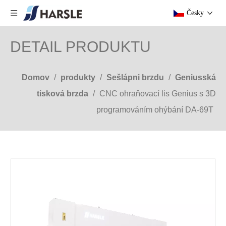
Česky
DETAIL PRODUKTU
Domov
/
produkty
/
Sešlápni brzdu
/
Geniusská
tisková brzda
/
CNC ohraňovací lis Genius s 3D
programováním ohýbání DA-69T