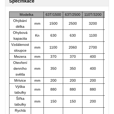
Specifikace
Modelka
63T/1500
63T/2500
110T/3200
100t
Ohýbání
mm
1500
2500
3200
42
délka
Ohybová
Kn
630
630
1100
11
kapacita
Vzdálenost
mm
1100
2060
2700
33
sloupce
Mezera
mm
370
370
400
4
Otevření
denního
mm
350
350
400
4
světla
Mrtvice
mm
200
200
200
2
Výška
mm
880
880
880
8
tabulky
Šířka
mm
150
150
200
2
tabulky
Rychlá