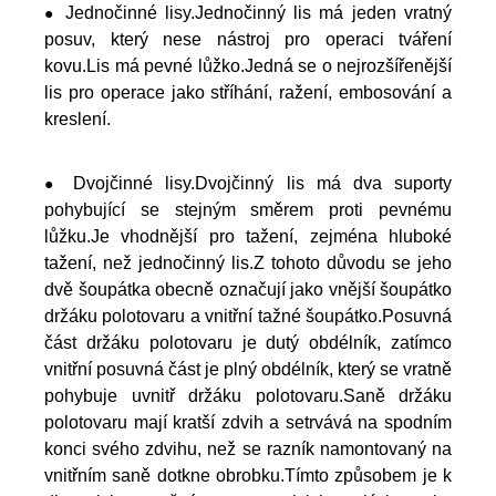
Jednočinné lisy.Jednočinný lis má jeden vratný
●
posuv, který nese nástroj pro operaci tváření
kovu.Lis má pevné lůžko.Jedná se o nejrozšířenější
lis pro operace jako stříhání, ražení, embosování a
kreslení.
Dvojčinné lisy.Dvojčinný lis má dva suporty
●
pohybující se stejným směrem proti pevnému
lůžku.Je vhodnější pro tažení, zejména hluboké
tažení, než jednočinný lis.Z tohoto důvodu se jeho
dvě šoupátka obecně označují jako vnější šoupátko
držáku polotovaru a vnitřní tažné šoupátko.Posuvná
část držáku polotovaru je dutý obdélník, zatímco
vnitřní posuvná část je plný obdélník, který se vratně
pohybuje uvnitř držáku polotovaru.Saně držáku
polotovaru mají kratší zdvih a setrvává na spodním
konci svého zdvihu, než se razník namontovaný na
vnitřním saně dotkne obrobku.Tímto způsobem je k