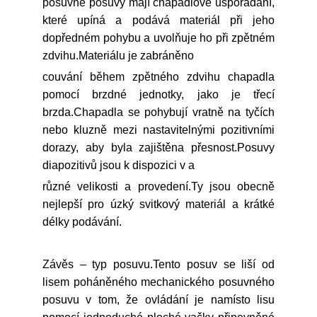
posuvné posuvy mají chapadlové uspořádání,
které upíná a podává materiál při jeho
dopředném pohybu a uvolňuje ho při zpětném
zdvihu.Materiálu je zabráněno
couvání během zpětného zdvihu chapadla
pomocí brzdné jednotky, jako je třecí
brzda.Chapadla se pohybují vratně na tyčích
nebo kluzně mezi nastavitelnými pozitivními
dorazy, aby byla zajištěna přesnost.Posuvy
diapozitivů jsou k dispozici v a
různé velikosti a provedení.Ty jsou obecně
nejlepší pro úzký svitkový materiál a krátké
délky podávání.
Závěs – typ posuvu.Tento posuv se liší od
lisem poháněného mechanického posuvného
posuvu v tom, že ovládání je namísto lisu