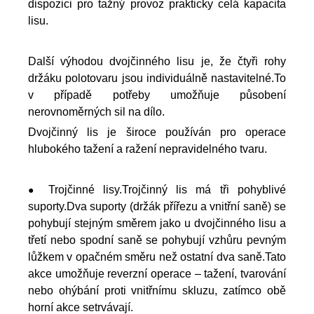
dispozici pro tažný provoz prakticky celá kapacita
lisu.
Další výhodou dvojčinného lisu je, že čtyři rohy
držáku polotovaru jsou individuálně nastavitelné.To
v případě potřeby umožňuje působení
nerovnoměrných sil na dílo.
Dvojčinný lis je široce používán pro operace
hlubokého tažení a ražení nepravidelného tvaru.
Trojčinné lisy.Trojčinný lis má tři pohyblivé
●
suporty.Dva suporty (držák přířezu a vnitřní saně) se
pohybují stejným směrem jako u dvojčinného lisu a
třetí nebo spodní saně se pohybují vzhůru pevným
lůžkem v opačném směru než ostatní dva saně.Tato
akce umožňuje reverzní operace – tažení, tvarování
nebo ohýbání proti vnitřnímu skluzu, zatímco obě
horní akce setrvávají.