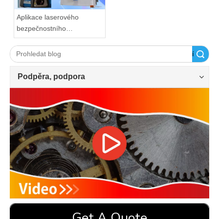
Aplikace laserového
bezpečnostního
ochranného zařízení na
ohraňovací lis
Vyhledávání
Podpěra, podpora
Get A Quote