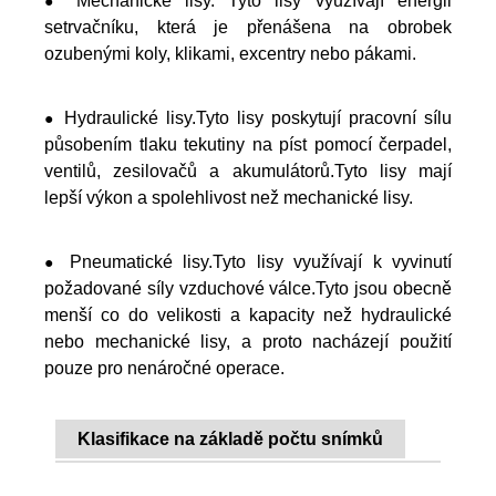
Mechanické lisy. Tyto lisy využívají energii
●
setrvačníku, která je přenášena na obrobek
ozubenými koly, klikami, excentry nebo pákami.
Hydraulické lisy.Tyto lisy poskytují pracovní sílu
●
působením tlaku tekutiny na píst pomocí čerpadel,
ventilů, zesilovačů a akumulátorů.Tyto lisy mají
lepší výkon a spolehlivost než mechanické lisy.
Pneumatické lisy.Tyto lisy využívají k vyvinutí
●
požadované síly vzduchové válce.Tyto jsou obecně
menší co do velikosti a kapacity než hydraulické
nebo mechanické lisy, a proto nacházejí použití
pouze pro nenáročné operace.
Klasifikace na základě počtu snímků