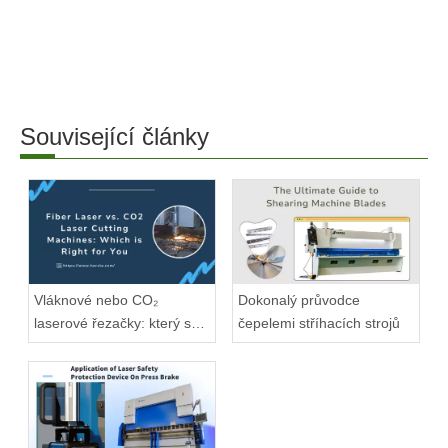
Související články
Vláknové nebo CO₂
Dokonalý průvodce
laserové řezačky: který se
čepelemi stříhacích strojů
hodí?