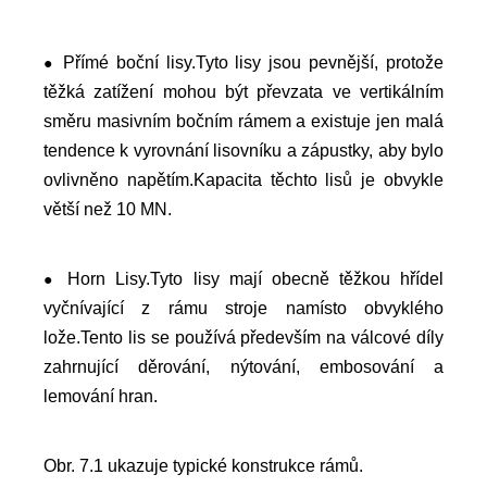
Přímé boční lisy.Tyto lisy jsou pevnější, protože
●
těžká zatížení mohou být převzata ve vertikálním
směru masivním bočním rámem a existuje jen malá
tendence k vyrovnání lisovníku a zápustky, aby bylo
ovlivněno napětím.Kapacita těchto lisů je obvykle
větší než 10 MN.
Horn Lisy.Tyto lisy mají obecně těžkou hřídel
●
vyčnívající z rámu stroje namísto obvyklého
lože.Tento lis se používá především na válcové díly
zahrnující děrování, nýtování, embosování a
lemování hran.
Obr. 7.1 ukazuje typické konstrukce rámů.