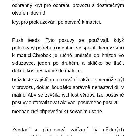
ochranný kryt pro ochranu provozu s dostatečným
otvorem dovnitř
kryt pro prokluzování polotovarů k matrici.
Push feeds .Tyto posuvy se používají, když
polotovary potřebují orientaci ve specifickém vztahu
k matrici.Obrobek je ručně umístěn do hnízda ve
skluzavce, jeden po druhém, a sklíčko se tlačí,
dokud kus nespadne do matrice
hnízdo.Je zajištěno blokování, takže lis nemůže být
v provozu, dokud šoupátko správně nenastaví díl v
matrici.Aby se zvýšila rychlost výroby, lze posuvné
posuvy automatizovat aktivací posuvného posuvu
mechanické připevnění k lisovacímu saně.
Zvedací a přenosová zařízení .V některých