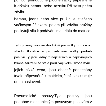
pomocí jednoduché ploché vačky připevněné
k držáku beranu nebo razníku.Při sestupném
zdvihu
beranu, jedna nebo více pružin je stlačeno
vačkovým účinkem, potom při zdvihu pružiny
poskytují sílu k podávání materiálu do matrice.
Tyto posuvy jsou nejvhodnější pro svitky o malé až
střední tloušťce a pro relativně krátký průběh
posuvu.Ty jsou jedny z nejstarších a nejlevnějších
krmná zařízení se stále používají velmi široce.Kvůli
jejich nízká cena, jsou obecně ponechány
trvale připevněné k matricím, čímž se zkracuje
doba nastavení.
Pneumatické posuvy.Tyto posuvy jsou
podobné mechanickým posuvným posuvům v