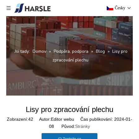
Česky
Jsi tady:
Domov
»
Podpěra, podpora
»
Blog
»
Lisy pro
zpracování plechu
Lisy pro zpracování plechu
Zobrazení:
42
Autor:Editor webu Čas publikování: 2024-01-
08 Původ:
Stránky