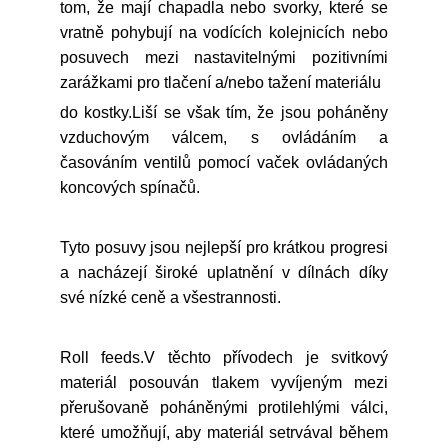
tom, že mají chapadla nebo svorky, které se
vratně pohybují na vodících kolejnicích nebo
posuvech mezi nastavitelnými pozitivními
zarážkami pro tlačení a/nebo tažení materiálu
do kostky.Liší se však tím, že jsou poháněny
vzduchovým válcem, s ovládáním a
časováním ventilů pomocí vaček ovládaných
koncových spínačů.
Tyto posuvy jsou nejlepší pro krátkou progresi
a nacházejí široké uplatnění v dílnách díky
své nízké ceně a všestrannosti.
Roll feeds.V těchto přívodech je svitkový
materiál posouván tlakem vyvíjeným mezi
přerušovaně poháněnými protilehlými válci,
které umožňují, aby materiál setrvával během