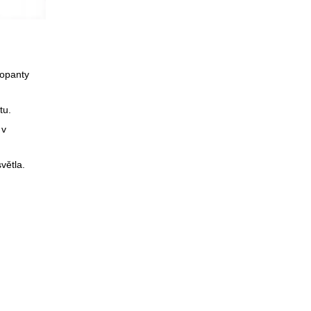
dopanty
tu.
 v
větla.