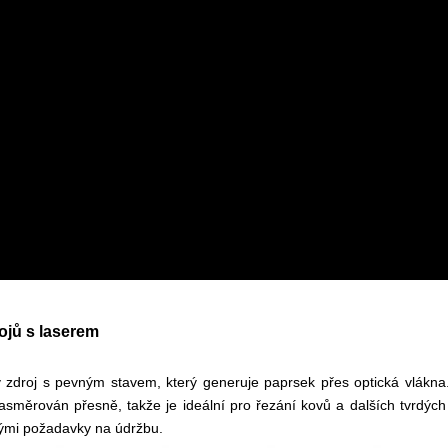
ojů s laserem
vý zdroj s pevným stavem, který generuje paprsek přes optická vlákna
směrován přesně, takže je ideální pro řezání kovů a dalších tvrdých 
kými požadavky na údržbu.