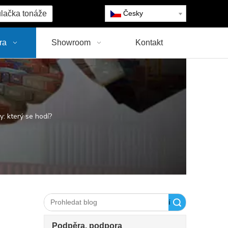
lačka tonáže
Česky
ra
Showroom
Kontakt
: který se hodí?
Vyhledávání
Podpěra, podpora