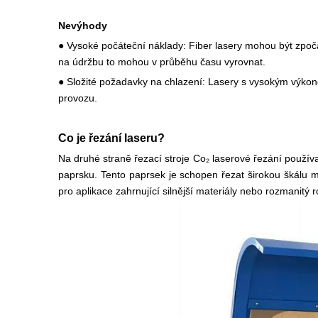
Nevýhody
● Vysoké počáteční náklady: Fiber lasery mohou být zpočátk
na údržbu to mohou v průběhu času vyrovnat.
● Složité požadavky na chlazení: Lasery s vysokým výkon
provozu.
Co je řezání laseru?
Na druhé straně řezací stroje Co₂ laserové řezání používa
paprsku. Tento paprsek je schopen řezat širokou škálu ma
pro aplikace zahrnující silnější materiály nebo rozmanitý 