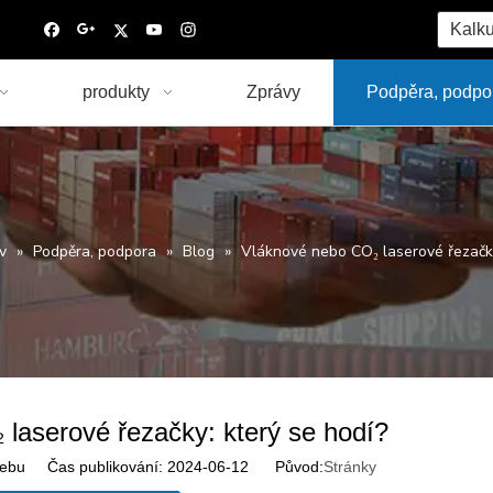
Kalku
produkty
Zprávy
Podpěra, podpo
v
»
Podpěra, podpora
»
Blog
»
Vláknové nebo CO₂ laserové řezačky
laserové řezačky: který se hodí?
ebu Čas publikování: 2024-06-12 Původ:
Stránky