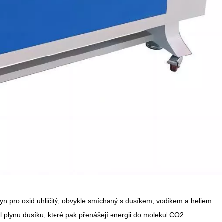
 pro oxid uhličitý, obvykle smíchaný s dusíkem, vodíkem a heliem.
ul plynu dusíku, které pak přenášejí energii do molekul CO2.