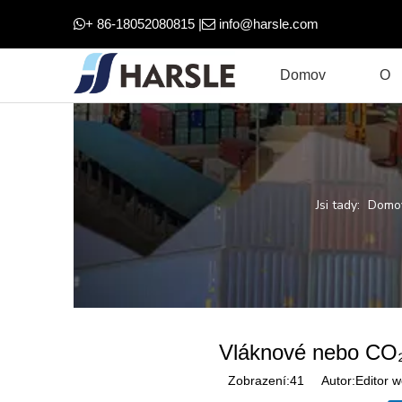
+ 86-18052080815 |
info@harsle.com


Domov
O
Jsi tady:
Domo
Vláknové nebo CO₂ 
Zobrazení:
41
Autor:Editor w