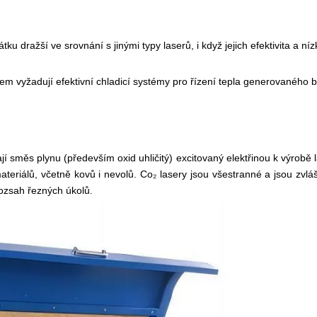
u dražší ve srovnání s jinými typy laserů, i když jejich efektivita a ní
em vyžadují efektivní chladicí systémy pro řízení tepla generovaného
jí směs plynu (především oxid uhličitý) excitovaný elektřinou k výrobě
teriálů, včetně kovů i nevolů. Co₂ lasery jsou všestranné a jsou zvl
rozsah řezných úkolů.