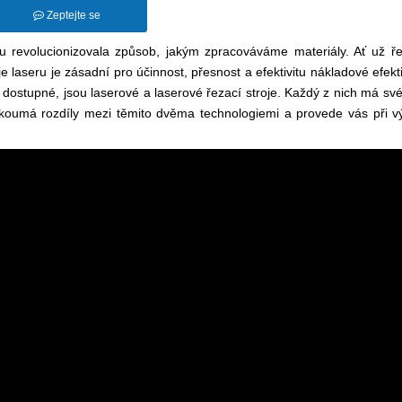
Zeptejte se
u revolucionizovala způsob, jakým zpracováváme materiály. Ať už ře
e laseru je zásadní pro účinnost, přesnost a efektivitu nákladové efekti
 dostupné, jsou laserové a laserové řezací stroje. Každý z nich má sv
zkoumá rozdíly mezi těmito dvěma technologiemi a provede vás při v