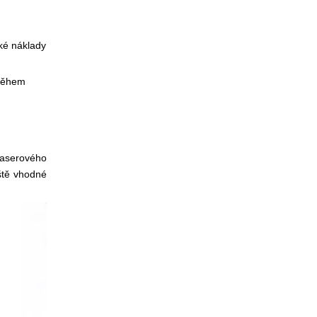
zké náklady
 během
 laserového
áště vhodné