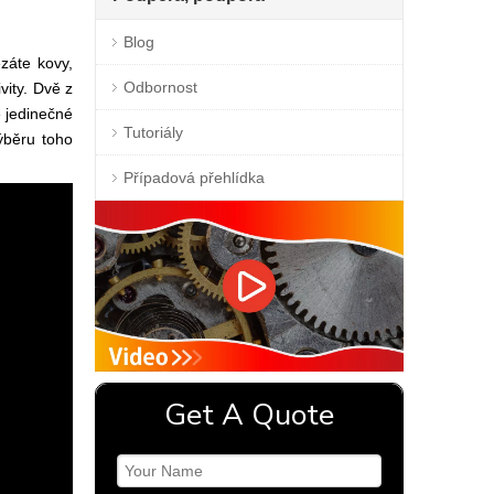
Blog
záte kovy,
Odbornost
vity. Dvě z
é jedinečné
Tutoriály
ýběru toho
Případová přehlídka
Get A Quote