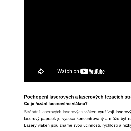
Pochopení laserových a laserových řezacích str
Co je řezání laserového vlákna?
Stráhání laserových laserových
vláken využívají lasero
laserový paprsek je vysoce koncentrovaný a může být na
Lasery vláken jsou známé svou účinností, rychlostí a níz