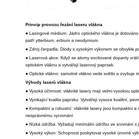
Princip provozu
řezání laseru vlákna
● Lasingové médium: Jádro optického vlákna je dotováno
patří ytterbium, erbium a neodymium.
● Zdroj čerpadla: Diody s vysokým výkonem se obvykle použ
● Laserová akce: Když se atomy excitované dopanty vrátí 
optickém vláknu a vytvářejí laserový paprsek.
● Optické vlákno: samotné vlákno vede světlo a zvyšuje in
Výhody laserů vlákna
● Vysoká účinnost: vláknité lasery mají velmi vysokou opt
● Vynikající kvalita paprsku: Vytvářejí vysoce kvalitní, 
● Kompaktní a robustní: vláknité lasery jsou kompaktní 
nesprávnému vyrovnání.
● Nízká údržba: Vyžadují minimální údržbu ve srovnání s ji
● Vysoký výkon: Schopnost poskytovat vysoké úrovně výk