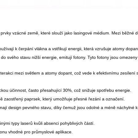
 prvky vzácné země, které slouží jako lasingové médium. Mezi běžné 
ívají k čerpání vlákna a vstřikují energii, která vzrušuje atomy dopan
do svého stavu nižší energie, emitují fotony. Tyto fotony jsou omezeny
terakci mezi světlem a atomy dopant, což vede k efektivnímu zesílení s
ickou účinnost, často přesahující 30%, což snižuje spotřebu energie.
pevně zaostřený paprsek, který umožňuje přesné řezání a označení.
a mají design pevného stavu, díky čemuž jsou odolné a méně náchylné k
nými typy laserů kvůli absenci pohyblivých částí.
onu vhodné pro průmyslové aplikace.