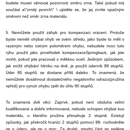
budete muset věnovat pozornost směru zrna. Také pokud má
součást a
\"zrnitý povrch\" \ ujistěte se, že jej zrníte opačným
směrem než směr zrna materiálu.
5. Nemůžete použít záhyb pro kompenzaci vrácení. Protože
byste neměli ohýbat ohyb ve svém středu, jako byste to měli s
razeným nebo ostrým poloměrem ohybu, nebudete moci tuto
rýhu použít jako prostředek kompenzace
Springback, jak jste
mohli, pokud jste pracovali s měkkou ocelí. Jediným způsobem,
jak snížit ohýbání hliníku na dně, je použít úderník 88 stupňů.
Úder 85 stupňů se dostane příliš daleko. To znamená, že
nemůžete dosáhnout dostatečného negativního odrazu
(pružina
vpřed) pro vynutí ohybu zpět do úhlu 90 stupňů.
To znamená dvě věci: Zaprvé, pokud není obsluha velmi
kvalifikovaná a dobře informovaná, nebude schopen ohýbat kus
materiálu, u kterého pružina přesahuje 2 stupně. Existují
způsoby, jak překročit hranici 2 stupňů pomocí 88
- rozhodněte
se o úderu, ale ne o moc. Za druhé, spodní část se nejlépe