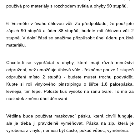
používá pro materiály s rozchodem světla a ohyby 90 stupňů.
6. Vezměte v úvahu úhlovou vůli. Za předpokladu, že použijete
zápich 90 stupňů a úder 88 stupňů, budete mít úhlovou vůli 2
stupně. V dolní části se snažíme přizpůsobit úhel úderu pružině
materiálu.
Chcete-li se vypořádat s ohyby, které mají různá množství
odpružení, než umožňuje úhlová vůle - řekněme pouze 1 stupeň
odpružení místo 2 stupňů - budete muset trochu podvádět.
Kupte si roli vinylového pinstripingu o šířce 1,8 palce
páska,
levnější, tím lépe. Položte kus vysoko na ránu tváře. To má za
následek změnu úhel děrování.
Většina bude používat maskovací pásku, která chvíli funguje,
ale je třeba ji pravidelně vyměňovat. Páska na zip, která je
vyrobena z vinylu, nemusí být často, pokud vůbec, vyměněna.