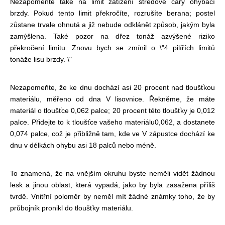
Nezapomeňte také na limit zatížení středové čáry ohýbací
brzdy. Pokud tento limit překročíte, rozrušíte berana; postel
zůstane trvale ohnutá a již nebude odklánět způsob, jakým byla
zamýšlena. Také pozor na dřez tonáž a
zvýšené riziko
překročení limitu. Znovu bych se zmínil o \"4 pilířích limitů
tonáže lisu brzdy. \"
Nezapomeňte, že ke dnu dochází asi 20 procent nad tloušťkou
materiálu, měřeno od dna V lisovnice. Řekněme, že máte
materiál o tloušťce 0,062 palce; 20 procent této tloušťky je 0,012
palce. Přidejte to k tloušťce vašeho materiálu
0,062, a dostanete
0,074 palce, což je přibližně tam, kde ve V zápustce dochází ke
dnu v délkách ohybu asi 18 palců nebo méně.
To znamená, že na vnějším okruhu byste neměli vidět žádnou
lesk a jinou oblast, která vypadá, jako by byla zasažena příliš
tvrdě. Vnitřní poloměr by neměl mít žádné známky toho, že by
průbojník pronikl do tloušťky materiálu.