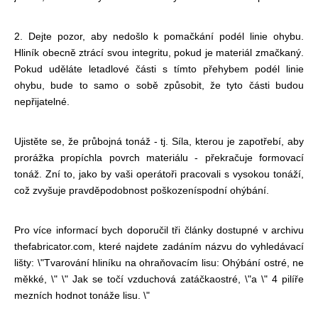
2. Dejte pozor, aby nedošlo k pomačkání podél linie ohybu.
Hliník obecně ztrácí svou integritu, pokud je materiál zmačkaný.
Pokud uděláte letadlové části s tímto přehybem podél linie
ohybu, bude to samo o sobě způsobit, že tyto části budou
nepřijatelné.
Ujistěte se, že průbojná tonáž - tj. Síla, kterou je zapotřebí, aby
prorážka propíchla povrch materiálu - překračuje formovací
tonáž. Zní to, jako by vaši operátoři pracovali s vysokou tonáží,
což zvyšuje pravděpodobnost poškození
spodní ohýbání.
Pro více informací bych doporučil tři články dostupné v archivu
thefabricator.com, které najdete zadáním názvu do vyhledávací
lišty: \"Tvarování hliníku na ohraňovacím lisu: Ohýbání ostré, ne
měkké, \" \" Jak se točí vzduchová zatáčka
ostré, \"a \" 4 pilíře
mezních hodnot tonáže lisu. \"