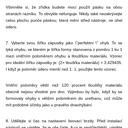
Všimněte si, že zřídka budete moci použít pásku na obou
stranách razníku. To obvykle nefunguje. Nikdy také nezakrývejte
celou plochu punče páskou; která mění střed nástroje, ne úhel
úderu.
7. Vyberte svou šířku zápustky jako \"perfektní \" ohyb. To se
týká ohybu, ve kterém je šířka formy stanovena z poměru 1 ku 1
mezi vnitřním poloměrem ohybu a tloušťkou materiálu. Vzorec
pro ideální šířku zápustky je: (2
× tloušťka materiálu) × 3,429435.
I když je poloměr úderu menší než 1: 1, použijte tento vzorec.
Vnitřní poloměry větší než 120 procent tloušťky materiálu
obecně nejsou vhodné pro dno. Výjimkou by bylo, když by se
formovaly ohyby s větším poloměrem do urethanu, což může
mít podobné účinky jako u pravého dna
ohýbání.
8. Udělejte si čas na nastavení lisovací brzdy. Před instalací
nástrojů se ujistěte, že je vše čisté. A co je nejdůležitější, ujistěte