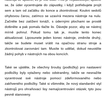
se, že úder vycentrujete do zápustky, i když potřebujete projít
sem a tam od začátku do konce a zkontrolovat. Koukni se
dolů
ohybovou čarou, zatímco se uzavírá mezera nástroje na nulu.
Začněte bez zatížení tonáží, s údernými plochami se prostě
dotkněte a pak pomalu tlačte lis. Dávejte pozor, aby se nástroj
mírně pohnul. Pokud tomu tak je, musíte tento konec
aktualizovat. Li
posunete jeden konec nástroje, změníte druhý,
takže se budete muset vrátit na opačnou stranu stroje a
zkontrolovat zarovnání tam. Musíte to udělat, dokud neuvidíte
žádný pohyb v nástrojích na obou koncích.
Také se ujistěte, že všechny šrouby (podložky) pro nastavení
podložky byly vytaženy nebo odstraněny, takže se nesnažíte
vycentrovat své nástroje pomocí zdeformovaného nebo
zakřiveného podložky. Také si všimněte, že nový standardní styl
nástrojů pro ohraňovací lisy nemají
centrování otázek; tyto jsou
pevně stanoveny.