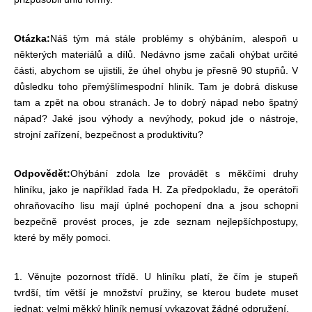
Otázka:
Náš tým má stále problémy s ohýbáním, alespoň u
některých materiálů a dílů. Nedávno jsme začali ohýbat určité
části, abychom se ujistili, že úhel ohybu je přesně 90 stupňů. V
důsledku toho přemýšlíme
spodní hliník. Tam je dobrá diskuse
tam a zpět na obou stranách. Je to dobrý nápad nebo špatný
nápad? Jaké jsou výhody a nevýhody, pokud jde o nástroje,
strojní zařízení, bezpečnost a produktivitu?
Odpovědět:
Ohýbání zdola lze provádět s měkčími druhy
hliníku, jako je například řada H. Za předpokladu, že operátoři
ohraňovacího lisu mají úplné pochopení dna a jsou schopni
bezpečně provést proces, je zde seznam nejlepších
postupy,
které by měly pomoci.
1. Věnujte pozornost třídě. U hliníku platí, že čím je stupeň
tvrdší, tím větší je množství pružiny, se kterou budete muset
jednat; velmi měkký hliník nemusí vykazovat žádné odpružení.