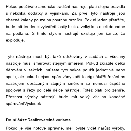
Pokud používáte americké tradiční nástroje, platí stejná pravidla
s několika dodatky a výjimkami. Za prvé, tyto nástroje jsou
obecně kaleny pouze na povrchu razníku. Pokud jeden přetížíte,
bude mít tendenci vytvářet
hlasitý hluk a velký kus oceli dopadne
na podlahu. S tímto stylem nástrojů existuje jen šance, že
exploduje.
Tyto nástroje musí být také udržovány v sadách a všechny
nástroje musí směřovat stejným směrem. Pokud zkrátíte délku
děrování v sekcích, můžete tyto sekce použít jednotlivě nebo
spolu; ale pokud nejsou spárovány zpět k originálu
Při řezání as
nástrojem obráceným stejným směrem se nemusí úspěšně
spojovat s řezy po celé délce nástroje. Totéž platí pro zemře.
Přesnost výroby nástrojů bude mít velký vliv na konečné
spárování
Výsledek.
Dolní část:
Realizovatelná varianta
Pokud je vše hotové správně, měli byste vidět nárůst výroby.