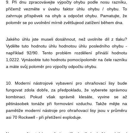
9. Při dnu zpracovávejte výpočty ohybu podle nosu razníku,
přičemž vezměte v úvahu faktor úhlu ohybu / ohybu. To
zahrnuje příspěvek na ohyb a odpočet ohybu. Pamatujte, že
poloměr se po uvolnění mírně zvětšuje
od zatížení během dna.
Jakého úhlu jste museli dosáhnout, než uvolníte díl z tlaku?
Vydělte tuto hodnotu úhlu hodnotou úhlu posledního ohybu -
například 92/90. Tento problém rozdělení přináší hodnotu
1,0222. Vynásobte tuto hodnotu pomocí
poloměr na čele razníku
a máte svůj poloměr pro výpočty odpočtu ohybu.
10. Moderní nástrojové vybavení pro ohraňovací lisy bude
fungovat zdola dobře, za předpokladu, že vyberete správnou
kombinaci. Pokud však správně klesáte, vyvine se až
pětinásobek tonáže při formování vzduchu. Takže mějte na
paměti
že moderní nástroje pro ohraňovací lisy jsou v průměru
asi 70 Rockwell - při přetížení exploduje.