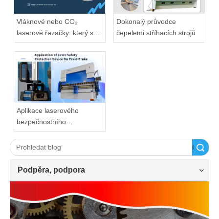
Vláknové nebo CO₂
Dokonalý průvodce
laserové řezačky: který se
čepelemi stříhacích strojů
hodí?
Aplikace laserového
bezpečnostního
ochranného zařízení na
ohraňovací lis
Vyhledávání
Podpěra, podpora