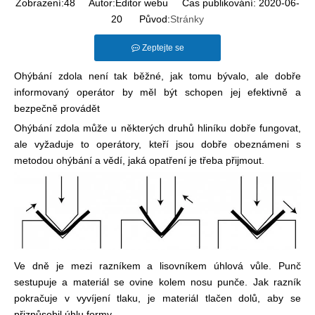
Zobrazení:
48
Autor:Editor webu Čas publikování: 2020-06-
20 Původ:
Stránky
Zeptejte se
Ohýbání zdola není tak běžné, jak tomu bývalo, ale dobře
informovaný operátor by měl být schopen jej efektivně a
bezpečně provádět
Ohýbání zdola může u některých druhů hliníku dobře fungovat,
ale vyžaduje to operátory, kteří jsou dobře obeznámeni s
metodou ohýbání a vědí, jaká opatření je třeba přijmout.
Ve dně je mezi razníkem a lisovníkem úhlová vůle. Punč
sestupuje a materiál se ovine kolem nosu punče. Jak razník
pokračuje v vyvíjení tlaku, je materiál tlačen dolů, aby se
přizpůsobil úhlu formy.