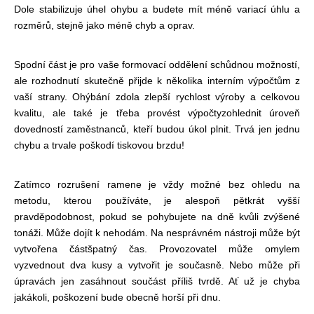
Dole stabilizuje úhel ohybu a budete mít méně variací úhlu a
rozměrů, stejně jako méně chyb a oprav.
Spodní část je pro vaše formovací oddělení schůdnou možností,
ale rozhodnutí skutečně přijde k několika interním výpočtům z
vaší strany. Ohýbání zdola zlepší rychlost výroby a celkovou
kvalitu, ale také je třeba provést výpočty
zohlednit úroveň
dovedností zaměstnanců, kteří budou úkol plnit. Trvá jen jednu
chybu a trvale poškodí tiskovou brzdu!
Zatímco rozrušení ramene je vždy možné bez ohledu na
metodu, kterou používáte, je alespoň pětkrát vyšší
pravděpodobnost, pokud se pohybujete na dně kvůli zvýšené
tonáži. Může dojít k nehodám. Na nesprávném nástroji může být
vytvořena část
špatný čas. Provozovatel může omylem
vyzvednout dva kusy a vytvořit je současně. Nebo může při
úpravách jen zasáhnout součást příliš tvrdě. Ať už je chyba
jakákoli, poškození bude obecně horší při dnu.