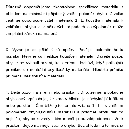
Důrazně doporučujeme zkontrolovat specifikace materiálu s
ohledem na minimální přijatelný vnitřní poloměr ohybu. Z velké
části se doporučuje vztah materiálu 1: 1, tloušťka materiálu k
vnitřnímu ohybu a v některých případech ostrý
poloměr může
zneplatnit záruku na materiál.
3. Vyvarujte se příliš úzké špičky. Použijte poloměr hrotu
razníku, který je co nejblíže tloušťce materiálu. Dávejte pozor,
abyste se vyhnuli razení, ke kterému dochází, když průbojník
pronikne do neutrální osy tloušťky materiálu
—Hloubka průniku
při menší než tloušťce materiálu.
4. Dejte pozor na šíření nebo praskání. Dno, zejména pokud je
ohyb ostrý, způsobuje, že zrno v hliníku je náchylnější k šíření
nebo praskání. Čím blíže jste tomuto vztahu 1: 1 - s vnitřním
poloměrem ohybu,
tloušťka materiálu a poloměr hrotu děr co
nejblíže, aby se rovnaly - čím menší je pravděpodobnost, že k
praskání dojde na vnější straně ohybu. Bez ohledu na to, možná