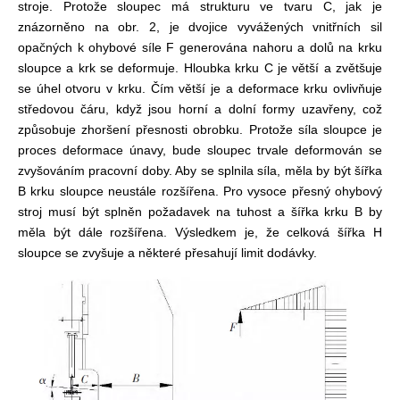
stroje. Protože sloupec má strukturu ve tvaru C, jak je
znázorněno na obr. 2, je dvojice vyvážených vnitřních sil
opačných k ohybové síle F generována nahoru a dolů na krku
sloupce a krk se deformuje. Hloubka krku C je větší a zvětšuje
se úhel otvoru v krku. Čím větší je a deformace krku ovlivňuje
středovou čáru, když jsou horní a dolní formy uzavřeny, což
způsobuje zhoršení přesnosti obrobku. Protože síla sloupce je
proces deformace únavy, bude sloupec trvale deformován se
zvyšováním pracovní doby. Aby se splnila síla, měla by být šířka
B krku sloupce neustále rozšířena. Pro vysoce přesný ohybový
stroj musí být splněn požadavek na tuhost a šířka krku B by
měla být dále rozšířena. Výsledkem je, že celková šířka H
sloupce se zvyšuje a některé přesahují limit dodávky.