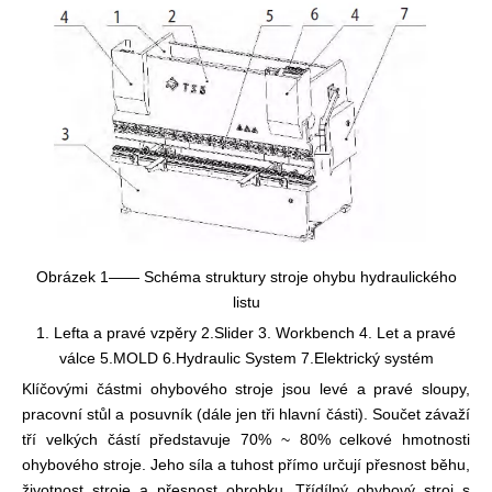
Obrázek 1—— Schéma struktury stroje ohybu hydraulického
listu
1. Lefta a pravé vzpěry 2.Slider 3. Workbench 4. Let a pravé
válce 5.MOLD 6.Hydraulic System 7.Elektrický systém
Klíčovými částmi ohybového stroje jsou levé a pravé sloupy,
pracovní stůl a posuvník (dále jen tři hlavní části). Součet závaží
tří velkých částí představuje 70% ~ 80% celkové hmotnosti
ohybového stroje. Jeho síla a tuhost přímo určují přesnost běhu,
životnost stroje a přesnost obrobku. Třídílný ohybový stroj s