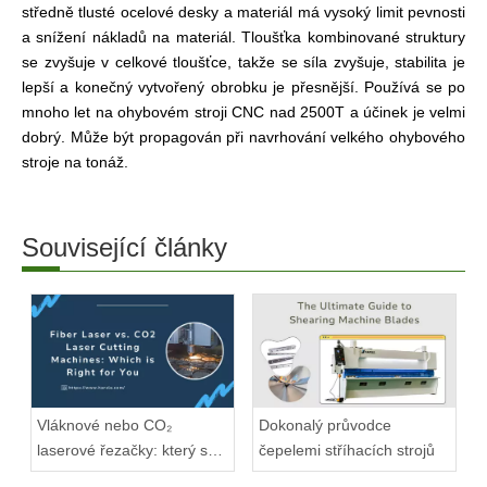
středně tlusté ocelové desky a materiál má vysoký limit pevnosti
a snížení nákladů na materiál. Tloušťka kombinované struktury
se zvyšuje v celkové tloušťce, takže se síla zvyšuje, stabilita je
lepší a konečný vytvořený obrobku je přesnější. Používá se po
mnoho let na ohybovém stroji CNC nad 2500T a účinek je velmi
dobrý. Může být propagován při navrhování velkého ohybového
stroje na tonáž.
Související články
Vláknové nebo CO₂
Dokonalý průvodce
laserové řezačky: který se
čepelemi stříhacích strojů
hodí?