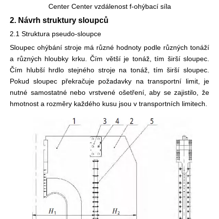
Center Center vzdálenost f-ohýbací síla
2. Návrh struktury sloupců
2.1 Struktura pseudo-sloupce
Sloupec ohýbání stroje má různé hodnoty podle různých tonáží
a různých hloubky krku. Čím větší je tonáž, tím širší sloupec.
Čím hlubší hrdlo stejného stroje na tonáž, tím širší sloupec.
Pokud sloupec překračuje požadavky na transportní limit, je
nutné samostatné nebo vrstvené ošetření, aby se zajistilo, že
hmotnost a rozměry každého kusu jsou v transportních limitech.