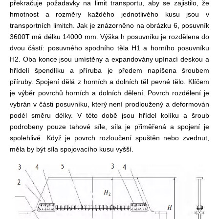
překračuje požadavky na limit transportu, aby se zajistilo, že
hmotnost a rozměry každého jednotlivého kusu jsou v
transportních limitch. Jak je znázorněno na obrázku 6, posuvník
3600T má délku 14000 mm. Výška h posuvníku je rozdělena do
dvou částí: posuvného spodního těla H1 a horního posuvníku
H2. Oba konce jsou umístěny a expandovány upínací deskou a
hřídelí špendlíku a příruba je předem napíšena šroubem
příruby. Spojení dělá z horních a dolních těl pevné tělo. Klíčem
je výběr povrchů horních a dolních dělení. Povrch rozdělení je
vybrán v části posuvníku, který není prodloužený a deformován
podél směru délky. V této době jsou hřídel kolíku a šroub
podrobeny pouze tahové síle, síla je přiměřená a spojení je
spolehlivé. Když je povrch rozloučení spuštěn nebo zvednut,
měla by být síla spojovacího kusu vyšší.