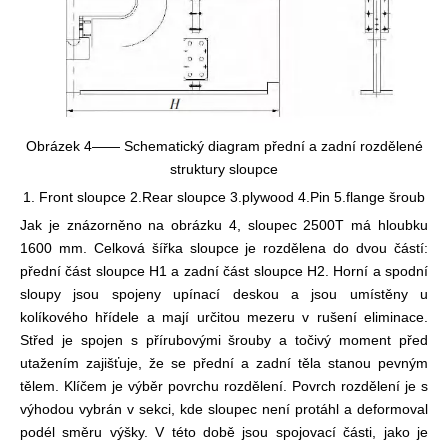
Obrázek 4—— Schematický diagram přední a zadní rozdělené
struktury sloupce
1. Front sloupce 2.Rear sloupce 3.plywood 4.Pin 5.flange šroub
Jak je znázorněno na obrázku 4, sloupec 2500T má hloubku
1600 mm. Celková šířka sloupce je rozdělena do dvou částí:
přední část sloupce H1 a zadní část sloupce H2. Horní a spodní
sloupy jsou spojeny upínací deskou a jsou umístěny u
kolíkového hřídele a mají určitou mezeru v rušení eliminace.
Střed je spojen s přírubovými šrouby a točivý moment před
utažením zajišťuje, že se přední a zadní těla stanou pevným
tělem. Klíčem je výběr povrchu rozdělení. Povrch rozdělení je s
výhodou vybrán v sekci, kde sloupec není protáhl a deformoval
podél směru výšky. V této době jsou spojovací části, jako je