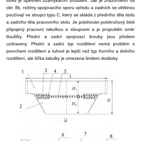
střed je upevněn uzamykacím šroubem. Jak je znázorněno na
obr. 8b, režimy spojovacího sporu vpředu a zadních se většinou
používají ve sloupci typu C, který se skládá z předního těla stolu
a zadního těla pracovního stolu. Je polohován polokruhový blok
připojený pracovní tabulkou a sloupcem a je propuštěn směr
tloušťky. Přední a zadní spojovací šrouby jsou předem
uzdraveny. Přední a zadní typ rozdělení nemá problém s
povrchem rozdělení a tuhost je lepší než typ horního a dolního
rozdělení, ale šířka tabulky je omezena limitem dodávky.