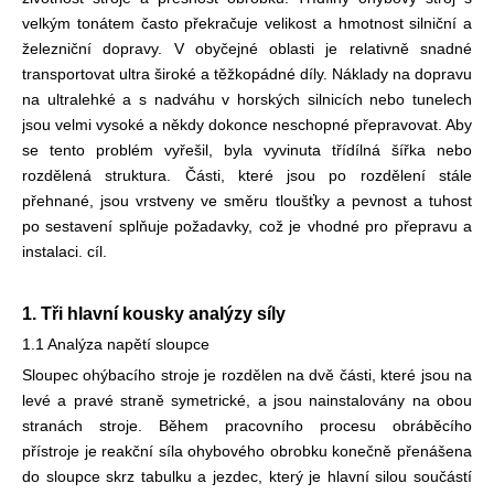
velkým tonátem často překračuje velikost a hmotnost silniční a
železniční dopravy. V obyčejné oblasti je relativně snadné
transportovat ultra široké a těžkopádné díly. Náklady na dopravu
na ultralehké a s nadváhu v horských silnicích nebo tunelech
jsou velmi vysoké a někdy dokonce neschopné přepravovat. Aby
se tento problém vyřešil, byla vyvinuta třídílná šířka nebo
rozdělená struktura. Části, které jsou po rozdělení stále
přehnané, jsou vrstveny ve směru tloušťky a pevnost a tuhost
po sestavení splňuje požadavky, což je vhodné pro přepravu a
instalaci. cíl.
1. Tři hlavní kousky analýzy síly
1.1 Analýza napětí sloupce
Sloupec ohýbacího stroje je rozdělen na dvě části, které jsou na
levé a pravé straně symetrické, a jsou nainstalovány na obou
stranách stroje. Během pracovního procesu obráběcího
přístroje je reakční síla ohybového obrobku konečně přenášena
do sloupce skrz tabulku a jezdec, který je hlavní silou součástí