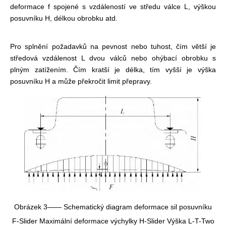
deformace f spojené s vzdáleností ve středu válce L, výškou
posuvníku H, délkou obrobku atd.
Pro splnění požadavků na pevnost nebo tuhost, čím větší je
středová vzdálenost L dvou válců nebo ohýbací obrobku s
plným zatížením. Čím kratší je délka, tím vyšší je výška
posuvníku H a může překročit limit přepravy.
Obrázek 3—— Schematický diagram deformace sil posuvníku
F-Slider Maximální deformace výchylky H-Slider Výška L-T-Two