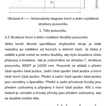
Obrázek 6—— Schematický diagram horní a dolní rozdělené
struktury posuvníku
1. Tělo posuvníku.
3.2 Struktura horní a dolní rozdělení tloušťky posuvníku
Velká tonáž dlouhá specifikace ohybového stroje je stále
nadváha po oddělení od horních a dolních částí. Je třeba ji
oddělit a poté vrstvit ve směru tloušťky, aby bylo dosaženo účelu
přepravy a instalace. Jak je znázorněno na obrázku 7, struktura
posuvníku 3000T je 14200 mm. Posuvník se skládá z přední
části spodní části jezdce, zadní části spodní části jezdce a horní
části horní části jezdce. Přední a zadní části spodní části jezdce
jsou umístěny u špendlíku. Přední a zadní přírubové šrouby jsou
předem uzdraveny a připojeny k horní části jezdce. Klíč s více
řadami je umístěn a šrouby příruby jsou předem uzdraveny, aby
se dosáhlo tuhého těla.