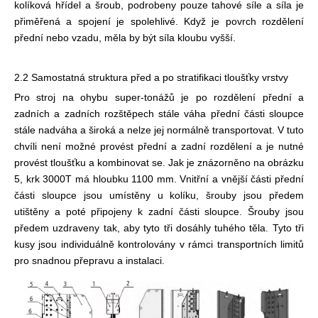
kolíková hřídel a šroub, podrobeny pouze tahové síle a síla je
přiměřená a spojení je spolehlivé. Když je povrch rozdělení
přední nebo vzadu, měla by být síla kloubu vyšší.
2.2 Samostatná struktura před a po stratifikaci tloušťky vrstvy
Pro stroj na ohybu super-tonážů je po rozdělení přední a
zadních a zadních rozštěpech stále váha přední části sloupce
stále nadváha a široká a nelze jej normálně transportovat. V tuto
chvíli není možné provést přední a zadní rozdělení a je nutné
provést tloušťku a kombinovat se. Jak je znázorněno na obrázku
5, krk 3000T má hloubku 1100 mm. Vnitřní a vnější části přední
části sloupce jsou umístěny u kolíku, šrouby jsou předem
utištěny a poté připojeny k zadní části sloupce. Šrouby jsou
předem uzdraveny tak, aby tyto tři dosáhly tuhého těla. Tyto tři
kusy jsou individuálně kontrolovány v rámci transportních limitů
pro snadnou přepravu a instalaci.