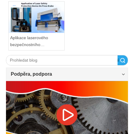
Aplikace laserového
bezpečnostního
ochranného zařízení na
ohraňovací lis
Vyhledávání
Podpěra, podpora