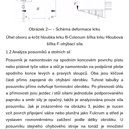
Obrázek 2— - Schéma deformace krku
Úhel otvoru a-krčit hloubka krku B-Colonum šířka krku Hloubová
šířka F-ohýbací síla
1.2 Analýza posuvníků a stolních sil
Posuvník je namontován na spodním koncovém povrchu pístu
nebo pístové tyče válce a stůl je namontován na podpůrné ploše
spodního konce levých a pravých sloupců. Oba jsou klíčové
části přímo zapojené do ohýbání obrobku. Tuhost tabulky a
posuvníku přímo ovlivňuje formování obrobku. Po přesnosti úhlu
a přímovosti jsou jezdec i stůl sílami jednoduše podporovaného
paprsku a směr síly je opačný, takže je analyzována pouze síla
posuvníku. Jak je znázorněno na obrázku 3, jezdec je nucen
vzít povrch připojení válce nebo plunžra jako Fulcrum a střed je
vystaven rovnoměrnému zatížení podle délky obrobku. U
posuvníku stejného ohybového stroje na tonáž je množství