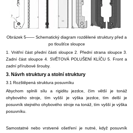
Obrázek 5—— Schematický diagram rozdělené struktury před a
po tloušťce sloupce
1. Vnitřní část přední části sloupce 2. Přední strana sloupce 3.
Zadní část sloupce 4. SVĚTOVÁ POLUŠENÍ KLÍČU 5. Front a
zadní přírubové šrouby.
3. Návrh struktury a stolní struktury
3.1 Rozštěpená struktura posuvníku
Abychom splnili sílu a rigiditu jezdce, čím větší je tonáž
ohybového stroje, tím vyšší je výška jezdce, tím delší je
posuvník stejného ohybového stroje na tonáž, tím vyšší je výška
posuvníku.
Samostatné nebo vrstvené ošetření je nutné, když posuvník