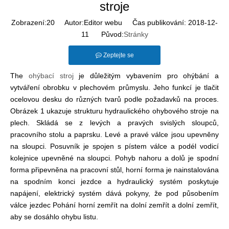
stroje
Zobrazení:
20
Autor:Editor webu Čas publikování: 2018-12-
11 Původ:
Stránky
Zeptejte se
The
ohýbací stroj
je důležitým vybavením pro ohýbání a
vytváření obrobku v plechovém průmyslu. Jeho funkcí je tlačit
ocelovou desku do různých tvarů podle požadavků na proces.
Obrázek 1 ukazuje strukturu hydraulického ohybového stroje na
plech. Skládá se z levých a pravých svislých sloupců,
pracovního stolu a paprsku. Levé a pravé válce jsou upevněny
na sloupci. Posuvník je spojen s pístem válce a podél vodicí
kolejnice upevněné na sloupci. Pohyb nahoru a dolů je spodní
forma připevněna na pracovní stůl, horní forma je nainstalována
na spodním konci jezdce a hydraulický systém poskytuje
napájení, elektrický systém dává pokyny, že pod působením
válce jezdec Pohání horní zemřít na dolní zemřít a dolní zemřít,
aby se dosáhlo ohybu listu.