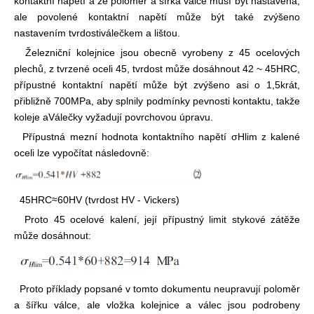
kontaktní napětí a že poloměr a šířka válce musí být nastavena,
ale povolené kontaktní napětí může být také zvýšeno
nastavením tvrdosti
válečkem a lištou.
Železniční kolejnice jsou obecně vyrobeny z 45 ocelových
plechů, z tvrzené oceli 45, tvrdost může dosáhnout 42 ~ 45HRC,
přípustné kontaktní napětí může být zvýšeno asi o 1,5krát,
přibližně 700MPa, aby splnily podmínky pevnosti kontaktu, takže
koleje a
Válečky vyžadují povrchovou úpravu.
Přípustná mezní hodnota kontaktního napětí σHlim z kalené
oceli lze vypočítat následovně:
45HRC≈60HV (tvrdost HV - Vickers)
Proto 45 ocelové kalení, její přípustný limit stykové zátěže
může dosáhnout:
Proto příklady popsané v tomto dokumentu neupravují poloměr
a šířku válce, ale vložka kolejnice a válec jsou podrobeny