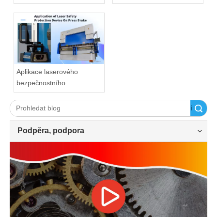
hodí?
Aplikace laserového
bezpečnostního
ochranného zařízení na
ohraňovací lis
Vyhledávání
Podpěra, podpora