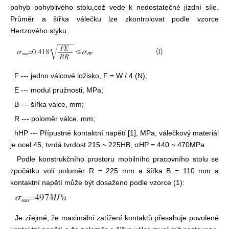
pohyb pohyblivého stolu,
což vede k nedostatečné jízdní síle.
Průměr a šířka válečku lze zkontrolovat podle vzorce
Hertzového styku.
F --- jedno válcové ložisko, F = W / 4 (N);
E --- modul pružnosti, MPa;
B --- šířka válce, mm;
R --- poloměr válce, mm;
hHP --- Přípustné kontaktní napětí [1], MPa, válečkový materiál
je ocel 45, tvrdá tvrdost 215 ~ 225HB, σHP = 440 ~ 470MPa.
Podle konstrukčního prostoru mobilního pracovního stolu se
zpočátku volí poloměr R = 225 mm a šířka B = 110 mm a
kontaktní napětí může být dosaženo podle vzorce (1):
Je zřejmé, že maximální zatížení kontaktů přesahuje povolené