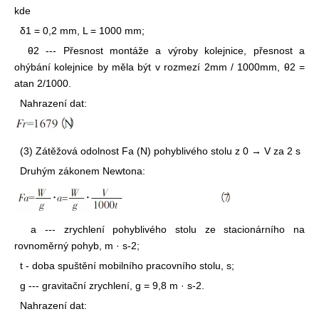
kde
δ1 = 0,2 mm, L = 1000 mm;
θ2 --- Přesnost montáže a výroby kolejnice, přesnost a
ohýbání kolejnice by měla být v rozmezí 2mm / 1000mm, θ2 =
atan 2/1000.
Nahrazení dat:
(3) Zátěžová odolnost Fa (N) pohyblivého stolu z 0 → V za 2 s
Druhým zákonem Newtona:
a --- zrychlení pohyblivého stolu ze stacionárního na
rovnoměrný pohyb, m · s-2;
t - doba spuštění mobilního pracovního stolu, s;
g --- gravitační zrychlení, g = 9,8 m · s-2.
Nahrazení dat: