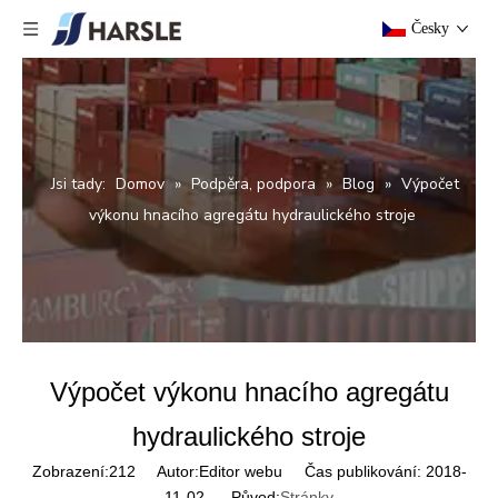
Česky
Jsi tady:
Domov
»
Podpěra, podpora
»
Blog
»
Výpočet
výkonu hnacího agregátu hydraulického stroje
Výpočet výkonu hnacího agregátu
hydraulického stroje
Zobrazení:
212
Autor:Editor webu Čas publikování: 2018-
11-02 Původ:
Stránky