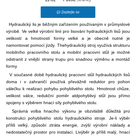
Zeptejte se
Hydraulický lis je běžným zařízením používaným v průmyslové
výrobě. Ve velké výrobní linii pro lisování hydraulických lisů jsou
velikostí a hmotností formy velké a je obecně nutné je
namontovat pomocí jízdy. The
hydraulický stroj využívá strukturu
mobilního pracovního stolu a mobilní pracovní stůl je možné
odstranit z vnější strany trupu pro snadnou výměnu a montáž
formy.
V současné době hydraulický pracovní stůl hydraulických lisů
doma i v zahraničí používá převážně reduktor pro pohon
válečku k realizaci pohybu pohyblivého stolu. Hmotnost chůze,
velikost válce, redukční poměr atd
pohyblivý stůl jsou přímo
spojeny s výběrem hnací síly pohyblivého stolu.
Správná volba hnacího výkonu je obzvláště důležitá pro
konstrukci pohyblivého stolu hydraulického stroje. Je-li výběr
příliš velký, způsobí ztráta energie, zvýší výrobní náklady a
nedostatečný prostor pro instalaci. Li
výběr je příliš malý, hnací