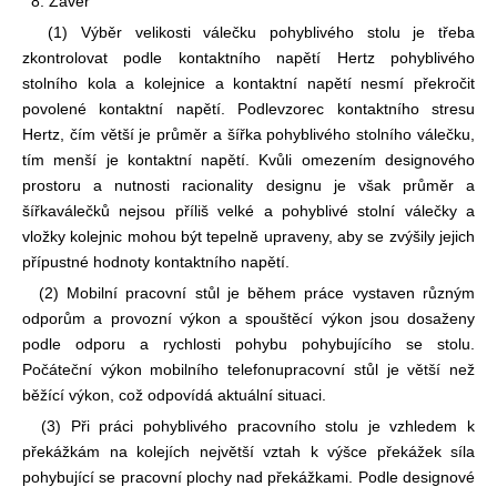
8. Závěr
(1) Výběr velikosti válečku pohyblivého stolu je třeba
zkontrolovat podle kontaktního napětí Hertz pohyblivého
stolního kola a kolejnice a kontaktní napětí nesmí překročit
povolené kontaktní napětí. Podle
vzorec kontaktního stresu
Hertz, čím větší je průměr a šířka pohyblivého stolního válečku,
tím menší je kontaktní napětí. Kvůli omezením designového
prostoru a nutnosti racionality designu je však průměr a
šířka
válečků nejsou příliš velké a pohyblivé stolní válečky a
vložky kolejnic mohou být tepelně upraveny, aby se zvýšily jejich
přípustné hodnoty kontaktního napětí.
(2) Mobilní pracovní stůl je během práce vystaven různým
odporům a provozní výkon a spouštěcí výkon jsou dosaženy
podle odporu a rychlosti pohybu pohybujícího se stolu.
Počáteční výkon mobilního telefonu
pracovní stůl je větší než
běžící výkon, což odpovídá aktuální situaci.
(3) Při práci pohyblivého pracovního stolu je vzhledem k
překážkám na kolejích největší vztah k výšce překážek síla
pohybující se pracovní plochy nad překážkami. Podle designové