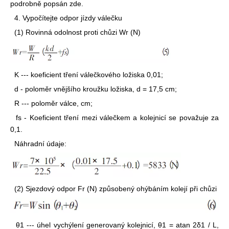
podrobně popsán zde.
4. Vypočítejte odpor jízdy válečku
(1) Rovinná odolnost proti chůzi Wr (N)
K --- koeficient tření válečkového ložiska 0,01;
d - poloměr vnějšího kroužku ložiska, d = 17,5 cm;
R --- poloměr válce, cm;
fs - Koeficient tření mezi válečkem a kolejnicí se považuje za
0,1.
Náhradní údaje:
(2) Sjezdový odpor Fr (N) způsobený ohýbáním kolejí při chůzi
θ1 --- úhel vychýlení generovaný kolejnicí, θ1 = atan 2δ1 / L,