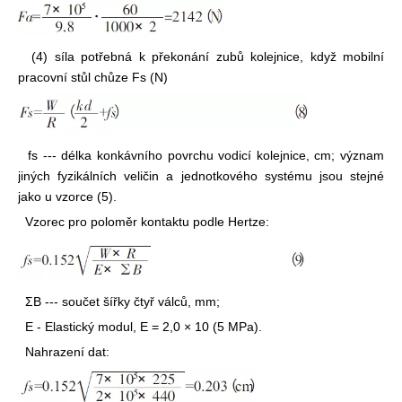
(4) síla potřebná k překonání zubů kolejnice, když mobilní
pracovní stůl chůze Fs (N)
fs --- délka konkávního povrchu vodicí kolejnice, cm; význam
jiných fyzikálních veličin a jednotkového systému jsou stejné
jako u vzorce (5).
Vzorec pro poloměr kontaktu podle Hertze:
ΣB --- součet šířky čtyř válců, mm;
E - Elastický modul, E = 2,0 × 10 (5 MPa).
Nahrazení dat: