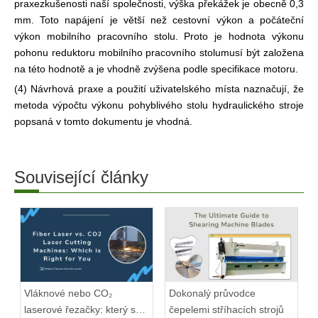
praxe
zkušenosti naší společnosti, výška překážek je obecně 0,3
mm. Toto napájení je větší než cestovní výkon a počáteční
výkon mobilního pracovního stolu. Proto je hodnota výkonu
pohonu reduktoru mobilního pracovního stolu
musí být založena
na této hodnotě a je vhodně zvýšena podle specifikace motoru.
(4) Návrhová praxe a použití uživatelského místa naznačují, že
metoda výpočtu výkonu pohyblivého stolu hydraulického stroje
popsaná v tomto dokumentu je vhodná.
Související články
Vláknové nebo CO₂
Dokonalý průvodce
laserové řezačky: který se
čepelemi stříhacích strojů