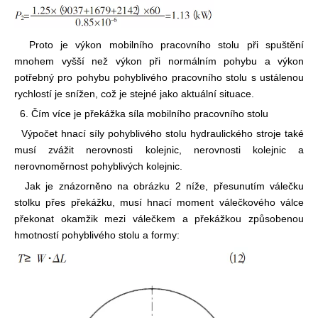
Proto je výkon mobilního pracovního stolu při spuštění
mnohem vyšší než výkon při normálním pohybu a výkon
potřebný pro pohybu pohyblivého pracovního stolu s ustálenou
rychlostí je snížen, což je stejné jako aktuální situace.
6. Čím více je překážka síla mobilního pracovního stolu
Výpočet hnací síly pohyblivého stolu hydraulického stroje také
musí zvážit nerovnosti kolejnic, nerovnosti kolejnic a
nerovnoměrnost pohyblivých kolejnic.
Jak je znázorněno na obrázku 2 níže, přesunutím válečku
stolku přes překážku, musí hnací moment válečkového válce
překonat okamžik mezi válečkem a překážkou způsobenou
hmotností pohyblivého stolu a formy: