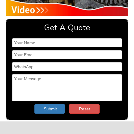
Get A Quote
Submit
Reset