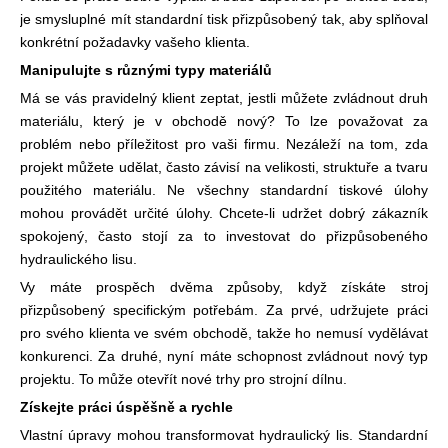
je smysluplné mít standardní tisk přizpůsobený tak, aby splňoval
konkrétní požadavky vašeho klienta.
Manipulujte s různými typy materiálů
Má se vás pravidelný klient zeptat, jestli můžete zvládnout druh
materiálu, který je v obchodě nový? To lze považovat za
problém nebo příležitost pro vaši firmu. Nezáleží na tom, zda
projekt můžete udělat, často závisí na velikosti, struktuře a tvaru
použitého materiálu. Ne všechny standardní tiskové úlohy
mohou provádět určité úlohy. Chcete-li udržet dobrý zákazník
spokojený, často stojí za to investovat do přizpůsobeného
hydraulického lisu.
Vy máte prospěch dvěma způsoby, když získáte stroj
přizpůsobený specifickým potřebám. Za prvé, udržujete práci
pro svého klienta ve svém obchodě, takže ho nemusí vydělávat
konkurenci. Za druhé, nyní máte schopnost zvládnout nový typ
projektu. To může otevřít nové trhy pro strojní dílnu.
Získejte práci úspěšně a rychle
Vlastní úpravy mohou transformovat hydraulický lis. Standardní