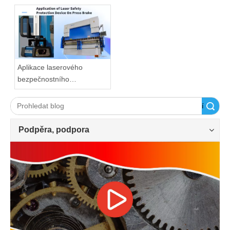
Aplikace laserového
bezpečnostního
ochranného zařízení na
ohraňovací lis
Vyhledávání
Podpěra, podpora