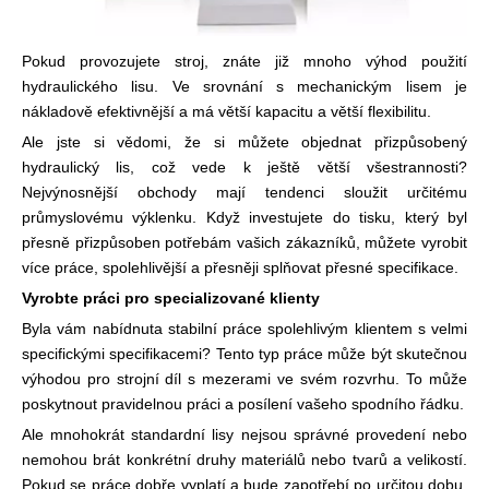
Pokud provozujete stroj, znáte již mnoho výhod použití
hydraulického lisu. Ve srovnání s mechanickým lisem je
nákladově efektivnější a má větší kapacitu a větší flexibilitu.
Ale jste si vědomi, že si můžete objednat přizpůsobený
hydraulický lis, což vede k ještě větší všestrannosti?
Nejvýnosnější obchody mají tendenci sloužit určitému
průmyslovému výklenku. Když investujete do tisku, který byl
přesně přizpůsoben potřebám vašich zákazníků, můžete vyrobit
více práce, spolehlivější a přesněji splňovat přesné specifikace.
Vyrobte práci pro specializované klienty
Byla vám nabídnuta stabilní práce spolehlivým klientem s velmi
specifickými specifikacemi? Tento typ práce může být skutečnou
výhodou pro strojní díl s mezerami ve svém rozvrhu. To může
poskytnout pravidelnou práci a posílení vašeho spodního řádku.
Ale mnohokrát standardní lisy nejsou správné provedení nebo
nemohou brát konkrétní druhy materiálů nebo tvarů a velikostí.
Pokud se práce dobře vyplatí a bude zapotřebí po určitou dobu,