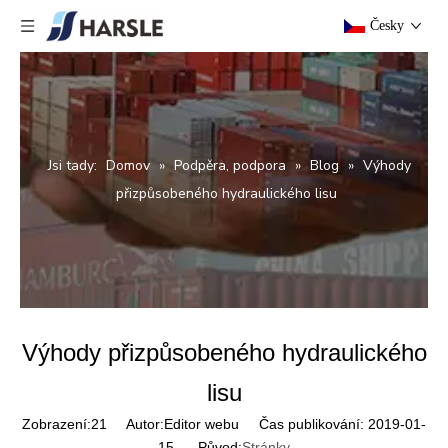
Česky
Jsi tady:
Domov
»
Podpěra, podpora
»
Blog
»
Výhody
přizpůsobeného hydraulického lisu
Výhody přizpůsobeného hydraulického
lisu
Zobrazení:
21
Autor:Editor webu Čas publikování: 2019-01-
15 Původ:
Stránky