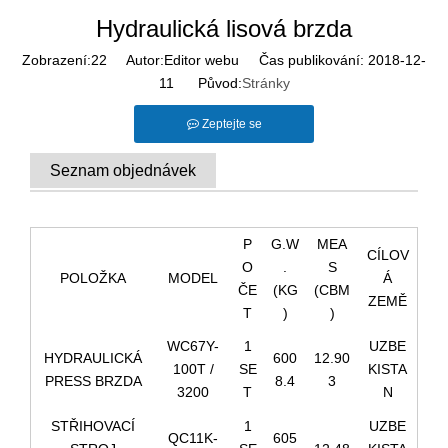
Hydraulická lisová brzda
Zobrazení:
22
Autor:Editor webu Čas publikování: 2018-12-
11 Původ:
Stránky
Zeptejte se
Seznam objednávek
P
G.W
MEA
CÍLOV
O
.
S
POLOŽKA
MODEL
Á
ČE
(KG
(CBM
ZEMĚ
T
)
)
WC67Y-
1
UZBE
HYDRAULICKÁ
600
12.90
100T /
SE
KISTA
PRESS BRZDA
8.4
3
3200
T
N
STŘIHOVACÍ
1
UZBE
QC11K-
605