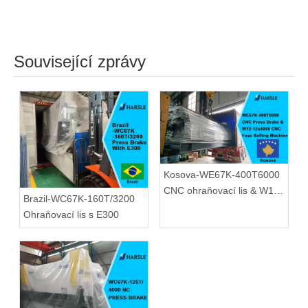
Související zprávy
Kosova-WE67K-400T6000
CNC ohraňovací lis & W12-
Brazil-WC67K-160T/3200
12x4000 CNC čtyřválcový
Ohraňovací lis s E300
stroj