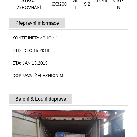
STROJ
SE
12.48
KISTA
6X3200
9.2
VYROVNÁNÍ
T
N
Přepravní informace
KONTEJNER: 40HQ * 1
ETD: DEC.15,2018
ETA: JAN.15,2019
DOPRAVA: ŽELEZNIČNÍM
Balení & Lodní doprava