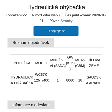
Hydraulická ohýbačka
Zobrazení:
22
Autor:Editor webu Čas publikování: 2020-10-
21 Původ:
Stránky
Zeptejte se
Seznam objednávek
GW
MNOŽST
MEAS
CÍLOVÁ
POLOŽKA
MODEL
(KGS
VÍ (SADA)
(CBM)
ZEMĚ
)
WC67K-
HYDRAULICK
SAUDSK
125T/400
1
8060
18
Á OHÝBAČKA
Á ARÁBIE
0
Informace o odeslání