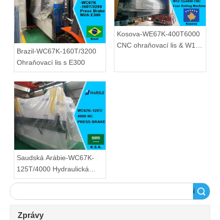
Kosova-WE67K-400T6000
CNC ohraňovací lis & W12-
Brazil-WC67K-160T/3200
12x4000 CNC čtyřválcový
Ohraňovací lis s E300
stroj
Saudská Arábie-WC67K-
125T/4000 Hydraulická
ohýbačka
Vyhledávání
Zprávy