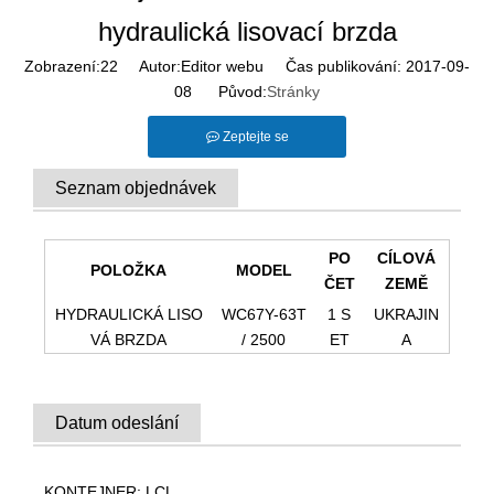
hydraulická lisovací brzda
Zobrazení:
22
Autor:Editor webu Čas publikování: 2017-09-
08 Původ:
Stránky
Zeptejte se
Seznam objednávek
PO
CÍLOVÁ
POLOŽKA
MODEL
ČET
ZEMĚ
HYDRAULICKÁ LISO
WC67Y-63T
1 S
UKRAJIN
VÁ BRZDA
/ 2500
ET
A
Datum odeslání
KONTEJNER: LCL