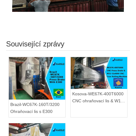
Související zprávy
Kosova-WE67K-400T6000
CNC ohraňovací lis & W12-
Brazil-WC67K-160T/3200
12x4000 CNC čtyřválcový
Ohraňovací lis s E300
stroj