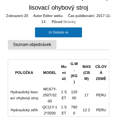
lisovací ohybový stroj
Zobrazení:
20
Autor:Editor webu Čas publikování: 2017-11-
13 Původ:
Stránky
Zeptejte se
Seznam objednávek
G.W
Mo
MAS
CÍLOV
.
POLOŽKA
MODEL
nt
(CB
Á
(KG
áž
M)
ZEMĚ
)
WC67Y-
Hydraulický lisov
1 S
120
250T/32
17
PERU
ací ohybový stroj
ET
00
00
QC11Y-1
1 S
780
Hydraulický střih
12.2
PERU
2*2500
ET
0