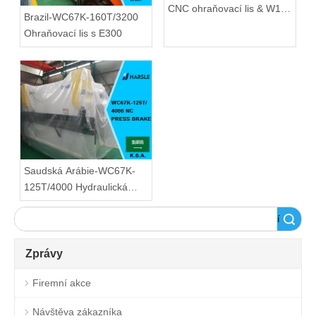
CNC ohraňovací lis & W12-
Brazil-WC67K-160T/3200
12x4000 CNC čtyřválcový
Ohraňovací lis s E300
stroj
Saudská Arábie-WC67K-
125T/4000 Hydraulická
ohýbačka
Vyhledávání
Zprávy
Firemní akce
Návštěva zákazníka