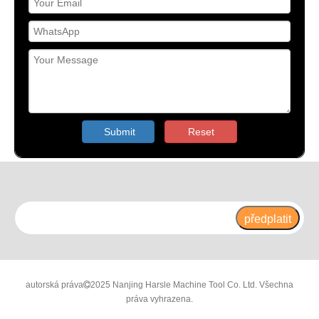
Submit
Reset
předplatit
autorská práva
2025 Nanjing Harsle Machine Tool Co. Ltd. Všechna

práva vyhrazena.