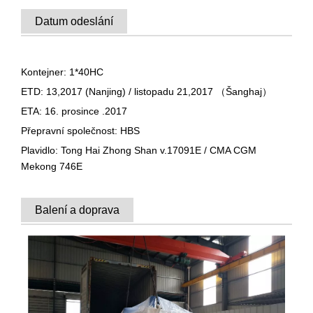
Datum odeslání
Kontejner: 1*40HC
ETD: 13,2017 (Nanjing) / listopadu 21,2017 （Šanghaj）
ETA: 16. prosince .2017
Přepravní společnost: HBS
Plavidlo: Tong Hai Zhong Shan v.17091E / CMA CGM
Mekong 746E
Balení a doprava