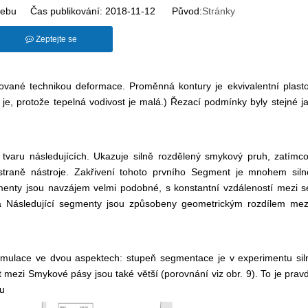
ebu Čas publikování: 2018-11-12 Původ:
Stránky
Zeptejte se
ukované technikou deformace. Proměnná kontury je ekvivalentní plasto
je, protože tepelná vodivost je malá.) Řezací podmínky byly stejné j
varu následujících. Ukazuje silně rozdělený smykový pruh, zatímc
raně nástroje. Zakřivení tohoto prvního
Segment je mnohem silně
menty jsou navzájem velmi podobné, s konstantní vzdáleností mezi 
 a
Následující segmenty jsou způsobeny geometrickým rozdílem me
mulace ve dvou aspektech: stupeň segmentace je v experimentu silně
st mezi
Smykové pásy jsou také větší (porovnání viz obr. 9). To je pr
ku