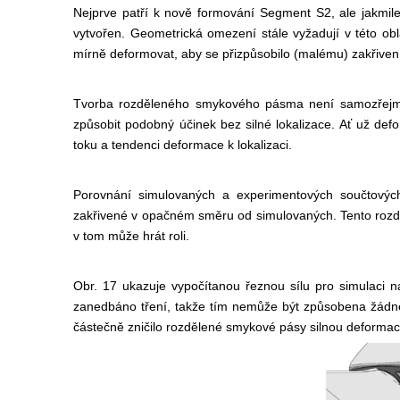
Nejprve patří k nově formování
Segment S2, ale jakmile
vytvořen. Geometrická omezení stále vyžadují v této ob
mírně deformovat, aby se přizpůsobilo (malému) zakřiv
Tvorba rozděleného smykového pásma není samozřejmě 
způsobit podobný účinek bez silné lokalizace. Ať už de
toku a tendenci deformace k lokalizaci.
Porovnání simulovaných a experimentových součtových 
zakřivené v opačném směru od simulovaných. Tento rozd
v tom může hrát roli.
Obr. 17 ukazuje vypočítanou řeznou sílu pro simulaci na
zanedbáno tření, takže tím nemůže být způsobena žád
částečně zničilo rozdělené smykové pásy silnou deformací