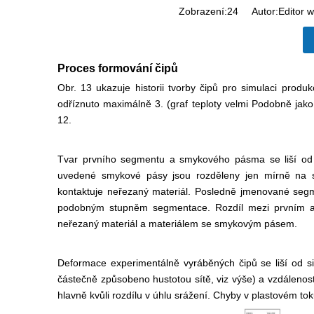
Zobrazení:
24
Autor:Editor w
Proces formování čipů
Obr. 13 ukazuje historii tvorby čipů pro simulaci prod
odříznuto maximálně 3. (graf teploty velmi
Podobně jako 
12.
Tvar prvního segmentu a smykového pásma se liší od t
uvedené smykové pásy jsou rozděleny jen mírně na st
kontaktuje neřezaný materiál. Posledně jmenované seg
podobným stupněm segmentace. Rozdíl mezi prvním
neřezaný materiál a materiálem se smykovým pásem.
Deformace experimentálně vyráběných čipů se liší od si
částečně způsobeno hustotou sítě, viz výše) a vzdáleno
hlavně kvůli rozdílu v úhlu srážení. Chyby v plastovém to