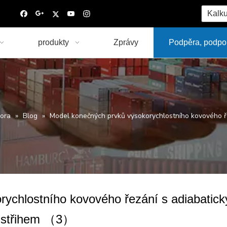
Kalku
produkty
Zprávy
Podpěra, podpo
ora
»
Blog
»
Model konečných prvků vysokorychlostního kovového 
rychlostního kovového řezání s adiabatic
střihem （3）