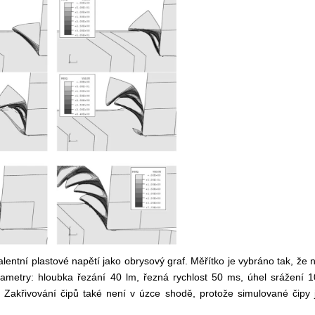
entní plastové napětí jako obrysový graf. Měřítko je vybráno tak, že 
ametry: hloubka řezání 40 lm, řezná rychlost
50 ms, úhel srážení 1
. Zakřivování čipů také není v úzce shodě, protože simulované čipy j