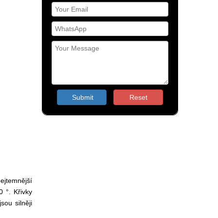
Submit
Reset
nejtemnější
0 °.
Křivky
sou silněji