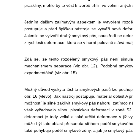
praskliny, mohlo by to vést k tvorbě trhlin ve velmi ranýc
Jedním dalším zajímavým aspektem je vytvoření rozdě
postupuje a před špičkou nástroje se vytváří nová de
Jakmile se vytvořil druhý smykový pás, soustředí se defor
z rychlosti deformace, která se v horní polovině stává m
Zdá se, že tento rozdělený smykový pás není simulač
mechanismem separace (viz obr. 12). Podobné smykové 
experimentálně (viz obr. 15).
Možný důvod výskytu těchto smykových pásů lze pochopit
obr. 16 (vlevo). Jak nástroj postupuje, materiál oblast A 
možností je silně zakřivit smykový pás nahoru, zatímco n
však vyžadovalo silnou plastickou deformaci v zóně S2
deformaci
je tedy velká a také určitá deformace v již 
může být tato oblast přesunuta střihem podél smykové
také pohybuje podél smykové zóny, a jak je smykový pás za