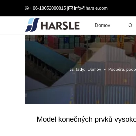
+ 86-18052080815 |
info@harsle.com


Domov
O
Jsi tady:
Domov
»
Podpěra, podp
Model konečných prvků vysoko