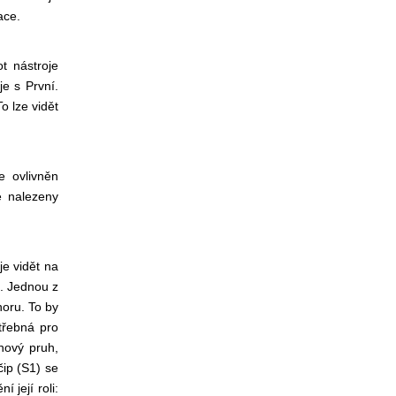
ace.
t nástroje
uje s
První.
o lze vidět
e ovlivněn
é nalezeny
e vidět na
. Jednou z
horu. To by
třebná pro
hový pruh,
čip (S1) se
 její roli: