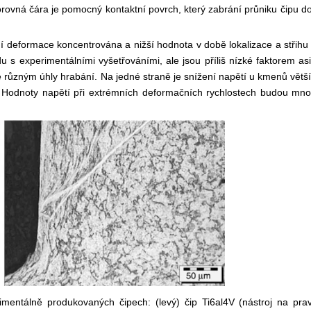
rovná čára je pomocný kontaktní povrch, který zabrání průniku čipu d
ní deformace koncentrována a nižší hodnota v době lokalizace a střihu
u s experimentálními vyšetřováními, ale jsou příliš nízké faktorem asi
ké různým úhly hrabání. Na jedné straně je snížení napětí u kmenů větš
,
Hodnoty napětí při extrémních deformačních rychlostech budou mn
entálně produkovaných čipech: (levý) čip Ti6al4V (nástroj na prav