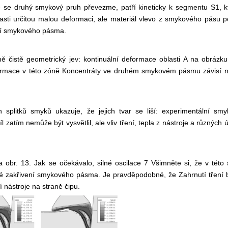
 se druhý smykový pruh převezme, patří kineticky k segmentu S1, kte
lasti určitou malou deformaci, ale materiál vlevo z smykového pásu
ení smykového pásma.
čistě geometrický jev: kontinuální deformace oblasti A na obrázk
formace v této zóně
Koncentráty ve druhém smykovém pásmu závisí n
splitků smyků ukazuje, že jejich tvar se liší: experimentální sm
íl zatím nemůže být
vysvětlil, ale vliv tření, tepla z nástroje a různých
 obr. 13. Jak se očekávalo, silné oscilace 7 Všimněte si, že v této 
né zakřivení smykového pásma. Je pravděpodobné, že
Zahrnutí tření
 nástroje na straně čipu.