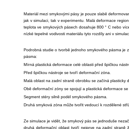
Materiál mezi smykovými pásy je pouze slabě deformovaný.
jak v simulaci, tak v experimentu. Malá deformace regio
teplota ve smykových pásech dosahuje 800 ° C nebo více
nízké tepelné vodivosti materiálu tyto rozdíly ani v simul
Podrobná studie o tvorbě jednoho smykového pásma je zná
pásma:
Mírná plastická deformace celé oblasti před špičkou nástr
Před špičkou nástroje se tvoří deformační zóna.
Malá oblast na zadní straně obrobku se začíná plasticky 
Obě deformační zóny se spojují a plastická deformace se l
Segment stéry silně podél smykového pásma.
Druhá smyková zóna může tvořit vedoucí k rozdělené střiž
Ze simulace je vidět, že smykový pás se jednoduše nezačn
druhá deformační oblast tvoří nejprve na zadní straně