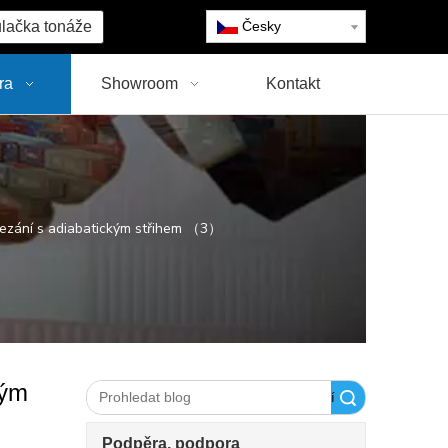
lačka tonáže
Česky
ra
Showroom
Kontakt
řezání s adiabatickým střihem （3）
kým
Vyhledávání
Podpěra, podpora