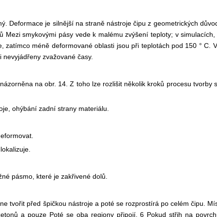
 Deformace je silnější na straně nástroje čipu z geometrických důvod
nů
Mezi smykovými pásy vede k malému zvýšení teploty; v simulacích
, zatímco méně deformované oblasti jsou při teplotách pod 150 ° C. 
aci nevyjádřeny
zvažované časy.
zorněna na obr. 14. Z toho lze rozlišit několik kroků procesu tvorby
oje, ohýbání zadní strany materiálu.
deformovat.
okalizuje.
né pásmo, které je zakřivené dolů.
e tvořit před špičkou nástroje a poté se rozprostírá po celém čipu. Mí
 žetonů a pouze
Poté se oba regiony připojí. 6 Pokud střih na povrch