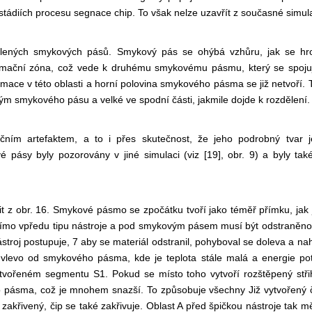
h stádiích procesu segnace chip. To však nelze uzavřít z současné simul
lených smykových pásů. Smykový pás se ohýbá vzhůru, jak se hro
formační zóna, což vede k druhému smykovému pásmu, který se spoj
mace v této oblasti a horní polovina smykového pásma se již netvoří. T
alým
smykového pásu a velké ve spodní části, jakmile dojde k rozdělení.
ním artefaktem, a to i přes skutečnost, že jeho podrobný tvar j
pásy byly pozorovány v jiné simulaci (viz [19], obr. 9)
a byly tak
 z obr. 16. Smykové pásmo se zpočátku tvoří jako téměř přímku, jak j
přímo vpředu
tipu nástroje a pod smykovým pásem musí být odstraněno
ástroj postupuje, 7
aby se materiál odstranil, pohyboval se doleva a na
 vlevo od smykového pásma, kde je teplota stále malá a energie po
vytvořeném segmentu S1. Pokud se místo toho vytvoří rozštěpený stři
ho pásma, což je mnohem snazší. To způsobuje všechny
Již vytvořený 
křivený, čip se také zakřivuje. Oblast A před špičkou nástroje tak mění