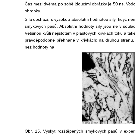
Čas mezi dvěma po sobě jdoucími obrázky je 50 ns. Vodo
obrobky.
Síla dochází, s vysokou absolutní hodnotou síly, když ne
smykových pásů. Absolutní hodnoty síly jsou
ne v soulad
Většinou kvůli nejistotám v plastových křivkách toku a ta
pravděpodobně přehnané v křivkách; na druhou stranu
než hodnoty na
Obr. 15. Výskyt rozštěpených smykových pásů v experim