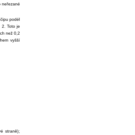
o neřezané
 čipu podél
 2. Toto je
ích než 0,2
ohem vyšší
é straně);