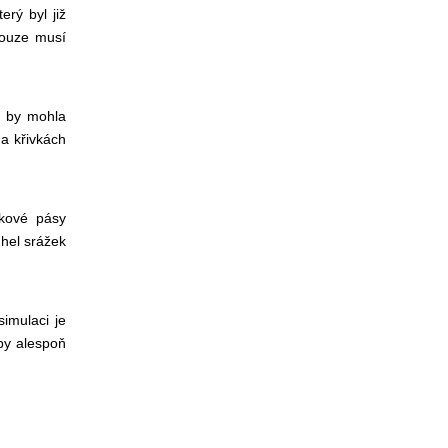
rý byl již
 pouze
musí
u by mohla
a křivkách
ykové pásy
 úhel srážek
simulaci je
 by alespoň