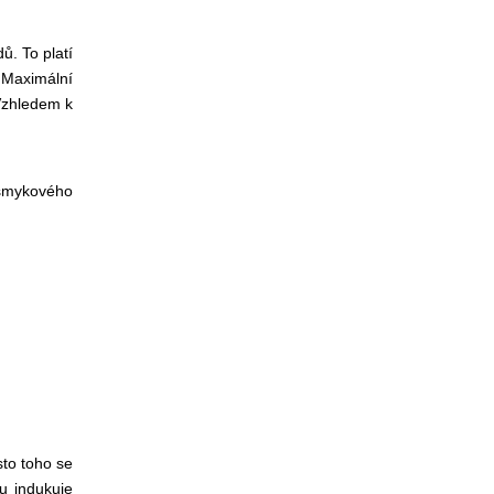
ů. To platí
,
Maximální
Vzhledem k
 smykového
sto toho se
u indukuje