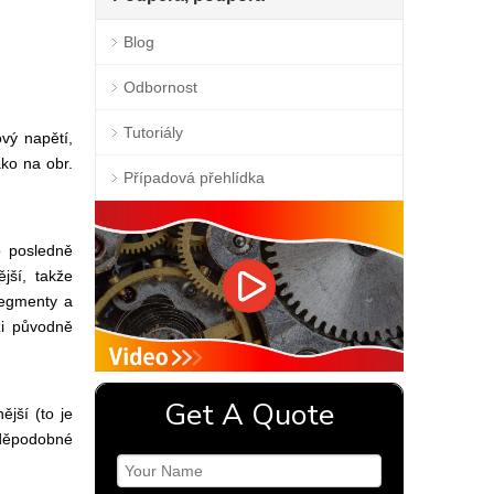
Blog
Odbornost
Tutoriály
vý napětí,
ako na obr.
Případová přehlídka
o posledně
jší, takže
segmenty a
zi původně
Get A Quote
jší (to je
avděpodobné