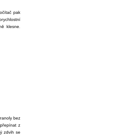
očítač pak
rychlostní
ně klesne.
ranoly bez
přepínat z
ý zdvih se