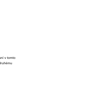
ání v tomto
k druhému