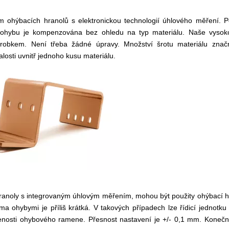
 ohýbacích hranolů s elektronickou technologií úhlového měření. P
ohybu je kompenzována bez ohledu na typ materiálu. Naše vysoko
robkem. Není třeba žádné úpravy. Množství šrotu materiálu znač
osti uvnitř jednoho kusu materiálu.
 hranoly s integrovaným úhlovým měřením, mohou být použity ohýbací h
 ohybymi je příliš krátká. V takových případech lze řídicí jednotku 
enosti ohybového ramene. Přesnost nastavení je +/- 0,1 mm. Konečn