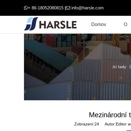
+ 86-18052080815 |
info@harsle.com


Domov
O
Jsi tady:
Mezinárodní t
Zobrazení:
24
Autor:Editor w