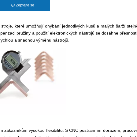
Zeptejte se
je, které umožňují ohýbání jednotlivých kusů a malých šarží stejn
mpenzaci pružiny a použití elektronických nástrojů se dosáhne přesnost
rychlou a snadnou výměnu nástrojů.
šim zákazníkům vysokou flexibilitu. S CNC postranním dorazem, pracov