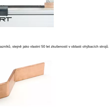
íků, stejně jako vlastní 50 let zkušeností v oblasti ohýbacích strojů. 