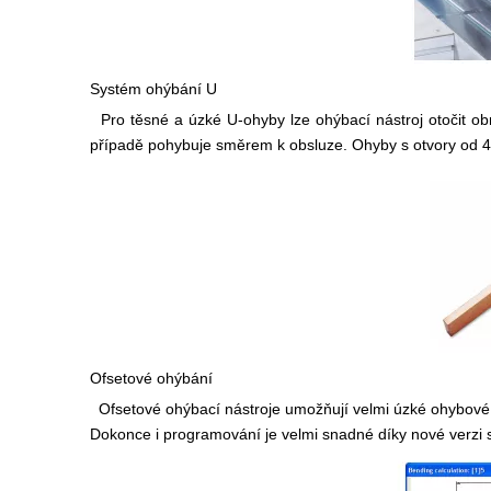
Systém ohýbání U
Pro těsné a úzké U-ohyby lze ohýbací nástroj otočit ob
případě pohybuje směrem k obsluze. Ohyby s otvory od 4
Ofsetové ohýbání
Ofsetové ohýbací nástroje umožňují velmi úzké ohybové 
Dokonce i programování je velmi snadné díky nové verzi