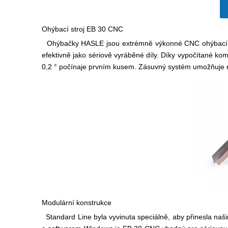
Ohýbací stroj EB 30 CNC
Ohýbačky HASLE jsou extrémně výkonné CNC ohýbací stro
efektivně jako sériově vyráběné díly. Díky vypočítané ko
0,2 ° počínaje prvním kusem. Zásuvný systém umožňuje 
Modulární konstrukce
Standard Line byla vyvinuta speciálně, aby přinesla na