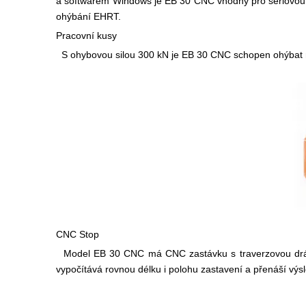
a softwarem Windows je EB 30 CNC vhodný pro sériovou 
ohýbání EHRT.
Pracovní kusy
S ohybovou silou 300 kN je EB 30 CNC schopen ohýbat m
CNC Stop
Model EB 30 CNC má CNC zastávku s traverzovou dráho
vypočítává rovnou délku i polohu zastavení a přenáší výsl