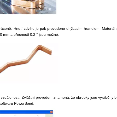
ráceně. Hnutí zdvihu je pak provedeno ohýbacím hranolem. Materiál 
0 mm a přesností 0,2 ° jsou možné.
vzdálenosti. Zvláštní provedení znamená, že obrobky jsou vyráběny b
 softwaru PowerBend.