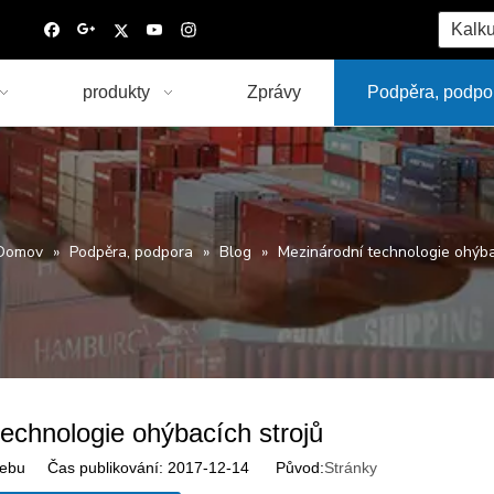
Kalku
produkty
Zprávy
Podpěra, podpo
Domov
»
Podpěra, podpora
»
Blog
»
Mezinárodní technologie ohýba
echnologie ohýbacích strojů
ebu Čas publikování: 2017-12-14 Původ:
Stránky