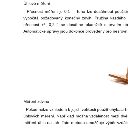
Úhlové měření
Přesnost měření je 0,1 °. Toho lze dosáhnout použitím
vypočítá požadovaný konečný zdvih. Pružina každého 
přesnost +/- 0,2 ° se dosáhne okamžitě s prvním ob
Automatické úpravy jsou dokonce provedeny pro nesrovnal
Měření zdvihu
Pokud nelze vzhledem k jejich velikosti použít ohýbací
úhlových měření. Například možná vzdálenost mezi dvěma
měření úhlu na tah. Tato metoda umožňuje výběr vzdál