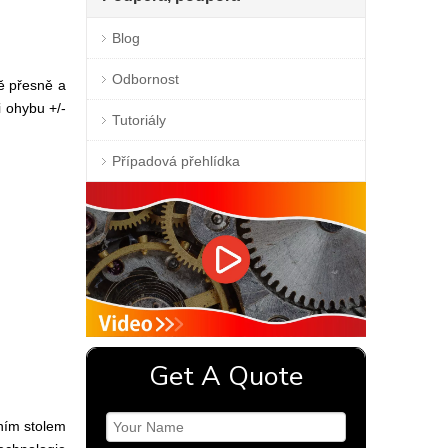
Blog
Odbornost
ě přesně a
i ohybu +/-
Tutoriály
Případová přehlídka
Get A Quote
ním stolem