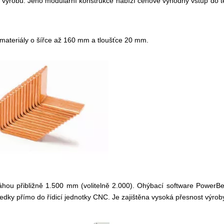
výrobu. Jeho modulární konstrukce nabízí cenově výhodný vstup do t
ateriály o šířce až 160 mm a tloušťce 20 mm.
u přibližně 1.500 mm (volitelně 2.000). Ohýbací software PowerB
edky přímo do řídicí jednotky CNC. Je zajištěna vysoká přesnost výrob