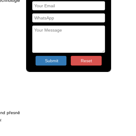
echnologie
Submit
Reset
end přesně
y.