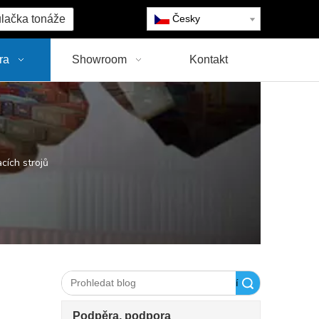
lačka tonáže
Česky
ra
Showroom
Kontakt
cích strojů
Vyhledávání
Podpěra, podpora