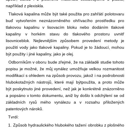
například z plexiskla.
Tlaková kapalina může být také použita pro zahřátí polotovaru
buď vytvořením neznázorněného ohřívacího prostředku pro
tlakovou kapalinu v lisovacím bloku nebo dodáním tlakové
kapaliny v horkém stavu do tlakového prostoru uvnitř
lisovnice
blok. Nejlevnějším způsobem provedení metody je
použití vody jako tlakové kapaliny. Pokud je to žádoucí, mohou
být použity i jiné kapaliny, jako je olej.
Odborníkům v oboru bude zřejmé, že na základě studie tohoto
popisu je možné, že můj vynález umožňuje velkou rozmanitost
modifikací s ohledem na způsob provozu, jakož i na podrobnosti
hlubokotažných nástrojů, které mají být
použita, a proto může
být poskytnuto jiné provedení, než jak je konkrétně znázorněno
a popsáno v tomto dokumentu, aniž by došlo k odchýlení se od
základních rysů mého vynálezu a v rozsahu přiložených
patentových nároků.
Tvrdí:
1. Způsob hydraulického hlubokého tažení obrobku z plošného