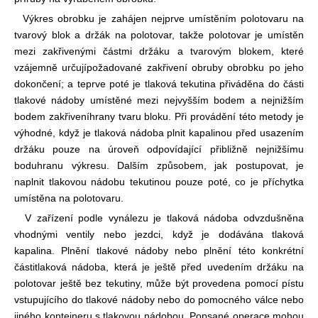
Výkres obrobku je zahájen nejprve umístěním polotovaru na
tvarový blok a držák na polotovar, takže polotovar je umístěn
mezi zakřivenými částmi držáku a tvarovým blokem, které
vzájemně určují
požadované zakřivení obruby obrobku po jeho
dokončení; a teprve poté je tlaková tekutina přiváděna do části
tlakové nádoby umístěné mezi nejvyšším bodem a nejnižším
bodem zakřivení
hrany tvaru bloku. Při provádění této metody je
výhodné, když je tlaková nádoba plnit kapalinou před usazením
držáku pouze na úroveň odpovídající přibližně nejnižšímu
bodu
hranu výkresu. Dalším způsobem, jak postupovat, je
naplnit tlakovou nádobu tekutinou pouze poté, co je příchytka
umístěna na polotovaru.
V zařízení podle vynálezu je tlaková nádoba odvzdušněna
vhodnými ventily nebo jezdci, když je dodávána tlaková
kapalina. Plnění tlakové nádoby nebo plnění této konkrétní
části
tlaková nádoba, která je ještě před uvedením držáku na
polotovar ještě bez tekutiny, může být provedena pomocí pístu
vstupujícího do tlakové nádoby nebo do pomocného válce nebo
jiného kontejneru,
s tlakovou nádobou. Popsané operace mohou