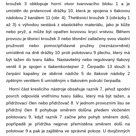
kroužek 3 obklopuje horní otvor tvarovacího bloku 1 a je
umístěn do prstencové drážky 10, která je spojena s tlakovou
nádobou 2 kanálem 11 (obr. 4). The
těsnicí kroužek 3 (obrázky 1
až 3) s výhodou sestává z elastického materiálu, jako je kůže
nebo pryž, a může být opatřen kovovou krycí vrstvou. Během
provozu je těsnicí kroužek 3 nebo těsnění zatlačeny svou vlastní
pružností nebo pomocí
přídavné pružiny (neznázorněné)
umístěné na dně drážky 10 proti polotovaru 9 plechu, který má
být tažen do tvaru šálku. Nastavitelný nebo regulovaný tlakový
ventil 4 je spojen s tlakem
kontejner 2. Čerpadlo 13 slouží k
čerpání kapaliny ze sběrné nádrže 5 do tlakové nádoby 2
zpětným ventilem 6 umístěným v tlakovém potrubí čerpadla.
Horní část kreslícího nástroje obsahuje razník 7, jehož spodní
povrch odpovídá vnitřnímu tvaru šálku, který má být tažen, a
přidržovací člen nebo přidržovač 8. V jednom provozním lisu se
přídržný člen 8 pohybuje směrem dolů
na předem vloženém
polotovaru 9, když razník 7 začne jeho pohyb směrem dolů,
popřípadě je přídržka nejprve přemístěna směrem dolů na
polotovar 9 a pak je zajištěna ve správné poloze. U dvojčinných