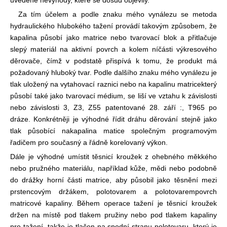
Za tím účelem a podle znaku mého vynálezu se metoda
hydraulického hlubokého tažení provádí takovým způsobem, že
kapalina působí jako matrice nebo tvarovací blok a přitlačuje
slepý materiál na aktivní povrch a kolem ní
části výkresového
děrovače, čímž v podstatě přispívá k tomu, že produkt má
požadovaný hluboký tvar. Podle dalšího znaku mého vynálezu je
tlak uložený na vytahovací raznici nebo na kapalinu matrice
který
působí také jako tvarovací médium, se liší ve vztahu k závislosti
nebo závislosti 3, Z3, Z55 patentované 28. září :, T965 po
dráze. Konkrétněji je výhodné řídit dráhu děrování stejně jako
tlak působící na
kapalina matice společným programovým
řadičem pro současný a řádně korelovaný výkon.
Dále je výhodné umístit těsnicí kroužek z ohebného měkkého
nebo pružného materiálu, například kůže, mědi nebo podobně
do drážky horní části matrice, aby působil jako těsnění mezi
prstencovým držákem, polotovarem a polotovarem
povrch
matricové kapaliny. Během operace tažení je těsnicí kroužek
držen na místě pod tlakem pružiny nebo pod tlakem kapaliny
pro tažení, takže je tlačen na spodní stranu polotovaru, který je