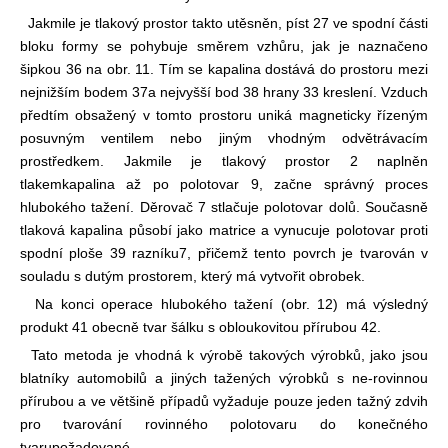
Jakmile je tlakový prostor takto utěsněn, píst 27 ve spodní části
bloku formy se pohybuje směrem vzhůru, jak je naznačeno
šipkou 36 na obr. 11. Tím se kapalina dostává do prostoru mezi
nejnižším bodem 37
a nejvyšší bod 38 hrany 33 kreslení. Vzduch
předtím obsažený v tomto prostoru uniká magneticky řízeným
posuvným ventilem nebo jiným vhodným odvětrávacím
prostředkem. Jakmile je tlakový prostor 2 naplněn
tlakem
kapalina až po polotovar 9, začne správný proces
hlubokého tažení. Děrovač 7 stlačuje polotovar dolů. Současně
tlaková kapalina působí jako matrice a vynucuje polotovar proti
spodní ploše 39 razníku
7, přičemž tento povrch je tvarován v
souladu s dutým prostorem, který má vytvořit obrobek.
Na konci operace hlubokého tažení (obr. 12) má výsledný
produkt 41 obecně tvar šálku s obloukovitou přírubou 42.
Tato metoda je vhodná k výrobě takových výrobků, jako jsou
blatníky automobilů a jiných tažených výrobků s ne-rovinnou
přírubou a ve většině případů vyžaduje pouze jeden tažný zdvih
pro tvarování rovinného polotovaru do konečného
tvaru
požadované.