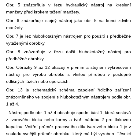
Obr. 5 znázorňuje v řezu hydraulický nástroj na kreslení
manžety před krokem tažení manžety.
Obr. 6 znázorňuje stejný nástroj jako obr. 5 na konci zdvihu
manžety.
Obr. 7 je řez hlubokotažným nástrojem pro použití s ​​předběžně
vytaženými obrobky.
Obr. 8 znázorňuje v řezu další hlubokotažný nástroj pro
předběžné obrobky.
Obr. Obrázky 9 až 12 ukazují v prvním a stejném výkresovém
nástroji pro výrobu obrobku s vlnitou přírubou v postupně
odlišných fázích nebo operacích.
Obr. 13 je schematický schéma zapojení řídicího zařízení
znázorněného ve spojení s hlubokotažným nástrojem podle obr.
1 až 4.
Nástroj podle obr. 1 až 4 obsahuje spodní část 1, která sestává
z tvarového bloku nebo formy a tvoří nádobu 2 pro tlakovou
kapalinu. Vnitřní průměr pracovního dílu tvarového bloku 1 je v
souladu s
vnější průměr obrobku, který má být vyroben. Těsnicí