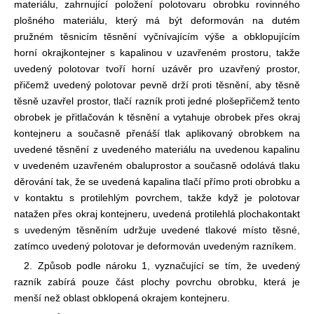
materiálu, zahrnující položení polotovaru obrobku rovinného
plošného materiálu, který má být deformován na dutém
pružném těsnicím těsnění vyčnívajícím výše a obklopujícím
horní okraj
kontejner s kapalinou v uzavřeném prostoru, takže
uvedený polotovar tvoří horní uzávěr pro uzavřený prostor,
přičemž uvedený polotovar pevně drží proti těsnění, aby těsně
těsně uzavřel prostor, tlačí razník proti jedné ploše
přičemž tento
obrobek je přitlačován k těsnění a vytahuje obrobek přes okraj
kontejneru a současně přenáší tlak aplikovaný obrobkem na
uvedené těsnění z uvedeného materiálu na uvedenou kapalinu
v uvedeném uzavřeném obalu
prostor a současně odolává tlaku
děrování tak, že se uvedená kapalina tlačí přímo proti obrobku a
v kontaktu s protilehlým povrchem, takže když je polotovar
natažen přes okraj kontejneru, uvedená protilehlá plocha
kontakt
s uvedeným těsněním udržuje uvedené tlakové místo těsné,
zatímco uvedený polotovar je deformován uvedeným razníkem.
2. Způsob podle nároku 1, vyznačující se tím, že uvedený
razník zabírá pouze část plochy povrchu obrobku, která je
menší než oblast obklopená okrajem kontejneru.