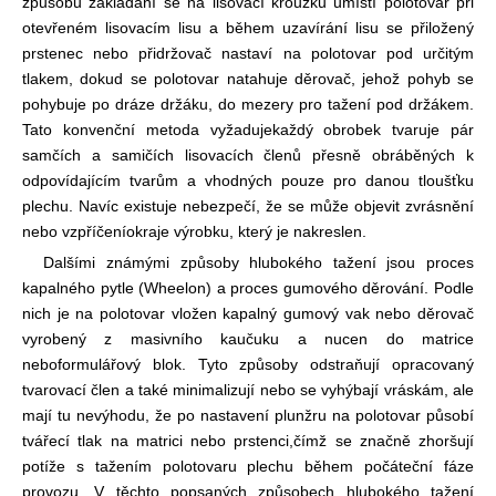
způsobu zakládání se na lisovací kroužku umístí polotovar při
otevřeném lisovacím lisu a během uzavírání lisu se přiložený
prstenec nebo přidržovač nastaví na polotovar pod určitým
tlakem, dokud se polotovar natahuje děrovač, jehož pohyb se
pohybuje po dráze držáku, do mezery pro tažení pod držákem.
Tato konvenční metoda vyžaduje
každý obrobek tvaruje pár
samčích a samičích lisovacích členů přesně obráběných k
odpovídajícím tvarům a vhodných pouze pro danou tloušťku
plechu. Navíc existuje nebezpečí, že se může objevit zvrásnění
nebo vzpříčení
okraje výrobku, který je nakreslen.
Dalšími známými způsoby hlubokého tažení jsou proces
kapalného pytle (Wheelon) a proces gumového děrování. Podle
nich je na polotovar vložen kapalný gumový vak nebo děrovač
vyrobený z masivního kaučuku a nucen do matrice
nebo
formulářový blok. Tyto způsoby odstraňují opracovaný
tvarovací člen a také minimalizují nebo se vyhýbají vráskám, ale
mají tu nevýhodu, že po nastavení plunžru na polotovar působí
tvářecí tlak na matrici nebo prstenci,
čímž se značně zhoršují
potíže s tažením polotovaru plechu během počáteční fáze
provozu. V těchto popsaných způsobech hlubokého tažení