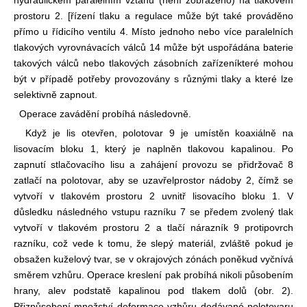
prostoru 2. [
řízení tlaku a regulace může být také prováděno
přímo u řídicího ventilu 4. Místo jednoho nebo více paralelních
tlakových vyrovnávacích válců 14 může být uspořádána baterie
takových válců nebo tlakových zásobních zařízení
které mohou
být v případě potřeby provozovány s různými tlaky a které lze
selektivně zapnout.
Operace zavádění probíhá následovně.
Když je lis otevřen, polotovar 9 je umístěn koaxiálně na
lisovacím bloku 1, který je naplněn tlakovou kapalinou. Po
zapnutí stlačovacího lisu a zahájení provozu se přidržovač 8
zatlačí na polotovar, aby se uzavřel
prostor nádoby 2, čímž se
vytvoří v tlakovém prostoru 2 uvnitř lisovacího bloku 1. V
důsledku následného vstupu razníku 7 se předem zvolený tlak
vytvoří v tlakovém prostoru 2 a tlačí nárazník 9 proti
povrch
razníku, což vede k tomu, že slepý materiál, zvláště pokud je
obsažen kuželový tvar, se v okrajových zónách poněkud vyčnívá
směrem vzhůru. Operace kreslení pak probíhá nikoli působením
hrany, ale
v podstatě kapalinou pod tlakem dolů (obr. 2).
Přizpůsobení množství deformace vzhůru dodávané polotovaru