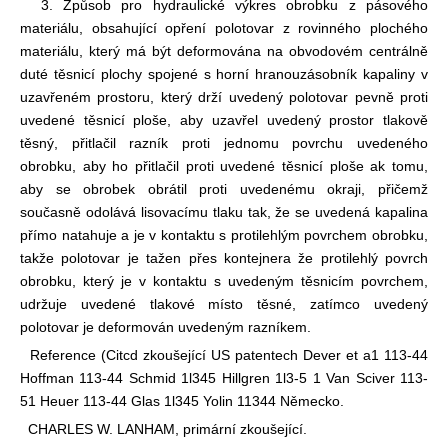
3. Způsob pro hydraulické výkres obrobku z pásového
materiálu, obsahující opření polotovar z rovinného plochého
materiálu, který má být deformována na obvodovém centrálně
duté těsnicí plochy spojené s horní hranou
zásobník kapaliny v
uzavřeném prostoru, který drží uvedený polotovar pevně proti
uvedené těsnicí ploše, aby uzavřel uvedený prostor tlakově
těsný, přitlačil razník proti jednomu povrchu uvedeného
obrobku, aby ho přitlačil proti uvedené těsnicí ploše a
k tomu,
aby se obrobek obrátil proti uvedenému okraji, přičemž
současně odolává lisovacímu tlaku tak, že se uvedená kapalina
přímo natahuje a je v kontaktu s protilehlým povrchem obrobku,
takže polotovar je tažen přes kontejner
a že protilehlý povrch
obrobku, který je v kontaktu s uvedeným těsnicím povrchem,
udržuje uvedené tlakové místo těsné, zatímco uvedený
polotovar je deformován uvedeným razníkem.
Reference (Citcd zkoušející US patentech Dever et a1 113-44
Hoffman 113-44 Schmid 1l345 Hillgren 1l3-5 1 Van Sciver 113-
51 Heuer 113-44 Glas 1l345 Yolin 11344 Německo.
CHARLES W. LANHAM, primární zkoušející.