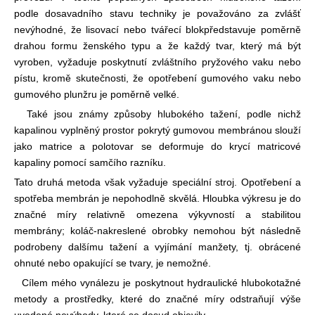
podle dosavadního stavu techniky je považováno za zvlášť
nevýhodné, že lisovací nebo tvářecí blok
představuje poměrně
drahou formu ženského typu a že každý tvar, který má být
vyroben, vyžaduje poskytnutí zvláštního pryžového vaku nebo
pístu, kromě skutečnosti, že opotřebení gumového vaku nebo
gumového plunžru je poměrně velké.
Také jsou známy způsoby hlubokého tažení, podle nichž
kapalinou vyplněný prostor pokrytý gumovou membránou slouží
jako matrice a polotovar se deformuje do krycí matricové
kapaliny pomocí samčího razníku.
Tato druhá metoda však vyžaduje speciální stroj. Opotřebení a
spotřeba membrán je nepohodlně skvělá. Hloubka výkresu je do
značné míry relativně omezena výkyvností a stabilitou
membrány; koláč-
nakreslené obrobky nemohou být následně
podrobeny dalšímu tažení a vyjímání manžety, tj. obrácené
ohnuté nebo opakující se tvary, je nemožné.
Cílem mého vynálezu je poskytnout hydraulické hlubokotažné
metody a prostředky, které do značné míry odstraňují výše
uvedené nevýhody, které se dosud objevily.