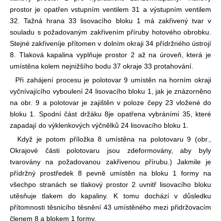
prostor je opatřen vstupním ventilem 31 a výstupním ventilem
32. Tažná hrana 33 lisovacího bloku 1 má zakřivený tvar v
souladu s požadovaným zakřivením příruby hotového obrobku.
Stejné zakřivení
je přítomen v dolním okraji 34 přídržného ústrojí
8. Tlaková kapalina vyplňuje prostor 2 až na úroveň, která je
umístěna kolem nejnižšího bodu 37 okraje 33 protahování.
Při zahájení procesu je polotovar 9 umístěn na horním okraji
vyčnívajícího vyboulení 24 lisovacího bloku 1, jak je znázorněno
na obr. 9 a polotovar je zajištěn v poloze čepy 23 vložené do
bloku 1. Spodní část držáku 8
je opatřena vybráními 35, které
zapadají do výklenkových výčnělků 24 lisovacího bloku 1.
Když je potom příložka 8 umístěna na polotovaru 9 (obr.,
Okrajové části polotovaru jsou zdeformovány, aby byly
tvarovány na požadovanou zakřivenou přírubu.) Jakmile je
přídržný prostředek 8 pevně umístěn na bloku 1 formy na
všech
po stranách se tlakový prostor 2 uvnitř lisovacího bloku
utěsňuje tlakem do kapaliny. K tomu dochází v důsledku
přítomnosti těsnicího těsnění 43 umístěného mezi přidržovacím
členem 8 a blokem 1 formy.