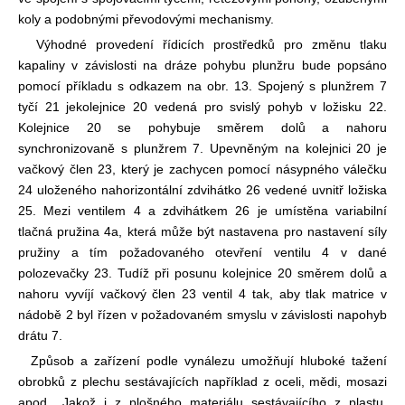
koly a podobnými převodovými mechanismy.
Výhodné provedení řídicích prostředků pro změnu tlaku
kapaliny v závislosti na dráze pohybu plunžru bude popsáno
pomocí příkladu s odkazem na obr. 13. Spojený s plunžrem 7
tyčí 21 je
kolejnice 20 vedená pro svislý pohyb v ložisku 22.
Kolejnice 20 se pohybuje směrem dolů a nahoru
synchronizovaně s plunžrem 7. Upevněným na kolejnici 20 je
vačkový člen 23, který je zachycen pomocí násypného válečku
24 uloženého na
horizontální zdvihátko 26 vedené uvnitř ložiska
25. Mezi ventilem 4 a zdvihátkem 26 je umístěna variabilní
tlačná pružina 4a, která může být nastavena pro nastavení síly
pružiny a tím požadovaného otevření ventilu 4 v dané
poloze
vačky 23. Tudíž při posunu kolejnice 20 směrem dolů a
nahoru vyvíjí vačkový člen 23 ventil 4 tak, aby tlak matrice v
nádobě 2 byl řízen v požadovaném smyslu v závislosti na
pohyb
drátu 7.
Způsob a zařízení podle vynálezu umožňují hluboké tažení
obrobků z plechu sestávajících například z oceli, mědi, mosazi
apod., Jakož i z plošného materiálu sestávajícího z plastu,