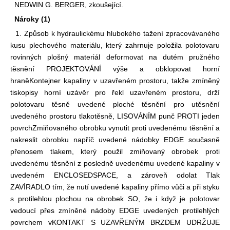
NEDWIN G. BERGER, zkoušející.
Nároky (1)
1. Způsob k hydraulickému hlubokého tažení zpracovávaného
kusu plechového materiálu, který zahrnuje položila polotovaru
rovinných plošný materiál deformovat na dutém pružného
těsnění PROJEKTOVÁNÍ výše a obklopovat horní
hraně
Kontejner kapaliny v uzavřeném prostoru, takže zmíněný
tiskopisy horní uzávěr pro řekl uzavřeném prostoru, drží
polotovaru těsně uvedené ploché těsnění pro utěsnění
uvedeného prostoru tlakotěsně, LISOVÁNÍM punč PROTI jeden
povrch
Zmiňovaného obrobku vynutit proti uvedenému těsnění a
nakreslit obrobku napříč uvedené nádobky EDGE současně
přenosem tlakem, který použil zmiňovaný obrobek proti
uvedenému těsnění z posledně uvedenému uvedené kapaliny v
uvedeném ENCLOSED
SPACE, a zároveň odolat Tlak
ZAVÍRADLO tím, že nutí uvedené kapaliny přímo vůči a při styku
s protilehlou plochou na obrobek SO, že i když je polotovar
vedoucí přes zmíněné nádoby EDGE uvedených protilehlých
povrchem v
KONTAKT S UZAVŘENÝM BRZDEM UDRŽUJE