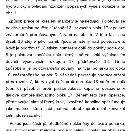
hydraulickým ovládáním
zařízení popsaných výše s odkazem na
obr. 1.
Způsob práce při kreslení manžety je následující. Polotovar se
nejdříve umístí na těsnicí těsnění 3 lisovacího bloku 17 v poloze
znázorněné přerušovanými čarami na obr. 5. V této fázi jsou
držák 18 stejně jako razník 7
jsou umístěny nad polotovarem.
Když je přidržovač 18 stisknut směrem dolů do polohy podle obr.
5 je polotovar zpočátku nakreslený směrem dolů vyčnívajícím
dovnitř vyčnívajícím okrajem 19 přidržovače 18. Tímto
způsobem je polotovar
deformovaný na tvar pohárku obrobku
16, znázorněného na obr. 5. Následně pokračuje operace tažení
přes razník 7, který nyní tlačí proti obrobku 16 směrem dolů
(obr. 6) působící proti polštáři
tlaková kapalina obsažená v
tlakové komoře lisovacího bloku 17. Během této části operace,
představující vlastní řezný krok, uzavřená kapalina opět funguje
jako matrice, která tlačí materiál obrobku
proti dolní konvexní
čelní ploše razníku.
Pokud jsou části již předběžně nakloněny do tvaru pohárku,
mají být vytaženy metodou podle vynálezu, postačuje obzvláště