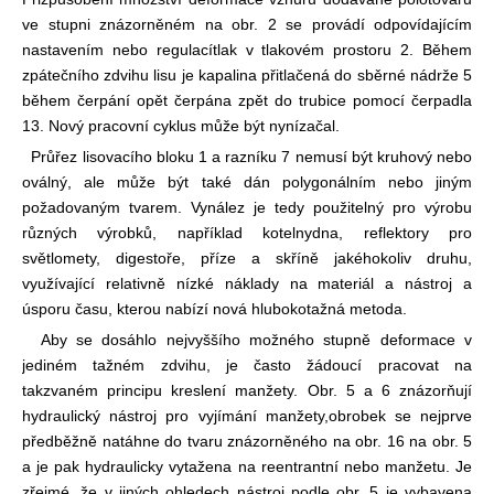
ve stupni znázorněném na obr. 2 se provádí odpovídajícím
nastavením nebo regulací
tlak v tlakovém prostoru 2. Během
zpátečního zdvihu lisu je kapalina přitlačená do sběrné nádrže 5
během čerpání opět čerpána zpět do trubice pomocí čerpadla
13. Nový pracovní cyklus může být nyní
začal.
Průřez lisovacího bloku 1 a razníku 7 nemusí být kruhový nebo
oválný, ale může být také dán polygonálním nebo jiným
požadovaným tvarem. Vynález je tedy použitelný pro výrobu
různých výrobků, například kotelny
dna, reflektory pro
světlomety, digestoře, příze a skříně jakéhokoliv druhu,
využívající relativně nízké náklady na materiál a nástroj a
úsporu času, kterou nabízí nová hlubokotažná metoda.
Aby se dosáhlo nejvyššího možného stupně deformace v
jediném tažném zdvihu, je často žádoucí pracovat na
takzvaném principu kreslení manžety. Obr. 5 a 6 znázorňují
hydraulický nástroj pro vyjímání manžety,
obrobek se nejprve
předběžně natáhne do tvaru znázorněného na obr. 16 na obr. 5
a je pak hydraulicky vytažena na reentrantní nebo manžetu. Je
zřejmé, že v jiných ohledech nástroj podle obr. 5 je vybavena