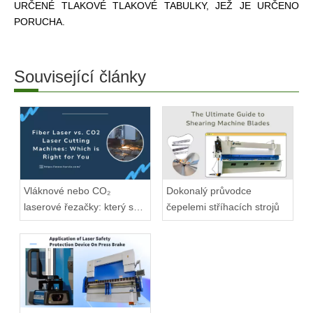
URČENÉ TLAKOVÉ TLAKOVÉ TABULKY, JEŽ JE URČENO
PORUCHA.
Související články
Vláknové nebo CO₂
Dokonalý průvodce
laserové řezačky: který se
čepelemi stříhacích strojů
hodí?