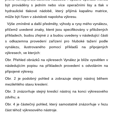
být prováděny s jedním nebo více operačními lisy a tlak v
hydraulické tlakové nádobě, který přijímá kapalinu matrice,
může být řízen v závislosti na
poloha výkresu.
Výše zmíněné a další předměty, výhody a rysy mého vynálezu,
přičemž uvedené znaky, které jsou specifikovány v přiložených
příkladech, budou zřejmé z a budou uvedeny v následující části
s odkazem
na provedení zařízení pro hluboké tažení podle
vynálezu, ilustrovaného pomocí příkladů na připojených
výkresech, ve kterých:
Obr. Přehled obrázků na výkresech Vynález je blíže vysvětlen v
následujícím popisu na příkladech provedení s odvoláním na
připojené výkresy.
Obr. 2 je podobný pohled a zobrazuje stejný nástroj během
mezilehlého stavu kreslení.
Obr. 3 znázorňuje stejný kreslicí nástroj na konci výkresového
zdvihu; a
Obr. 4 je částečný pohled, který samostatně znázorňuje v řezu
část téhož výkresového nástroje.