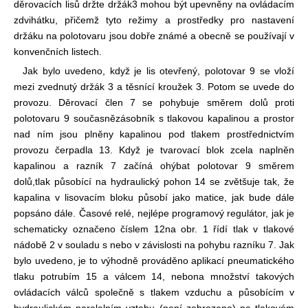
děrovacích lisů držte držák
3 mohou být upevněny na ovládacím
zdvihátku, přičemž tyto režimy a prostředky pro nastavení
držáku na polotovaru jsou dobře známé a obecně se používají v
konvenčních listech.
Jak bylo uvedeno, když je lis otevřený, polotovar 9 se vloží
mezi zvednutý držák 3 a těsnící kroužek 3. Potom se uvede do
provozu. Děrovací člen 7 se pohybuje směrem dolů proti
polotovaru 9 současně
zásobník s tlakovou kapalinou a prostor
nad ním jsou plněny kapalinou pod tlakem prostřednictvím
provozu čerpadla 13. Když je tvarovací blok zcela naplněn
kapalinou a razník 7 začíná ohýbat polotovar 9 směrem
dolů,
tlak působící na hydraulický pohon 14 se zvětšuje tak, že
kapalina v lisovacím bloku působí jako matice, jak bude dále
popsáno dále. Časové relé, nejlépe programový regulátor, jak je
schematicky označeno číslem 12
na obr. 1 řídí tlak v tlakové
nádobě 2 v souladu s nebo v závislosti na pohybu razníku 7. Jak
bylo uvedeno, je to výhodně prováděno aplikací pneumatického
tlaku potrubím 15 a válcem 14, nebo
na množství takových
ovládacích válců společně s tlakem vzduchu a působícím v
hydraulickém paralelním vztahu (není zobrazeno) na tlakovém