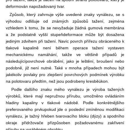
deformován na
požadovaný tvar.
Způsob, který zahrnuje výše uvedené znaky vynálezu, se s
výhodou odlišuje od známých způsobů tažení, zejména
vzhledem k tomu, že se nevyžaduje žádná gumová membrána
a že podstatně vyšší stupeň
deformace může být dosažena
jediným zdvihem při tažení. Navíc povrch přířezu obráceného k
tlakové kapalině není během operace tažení vystaven
mechanickému namáhání, takže ve většině případů je
následující
povrchové obrábění, jako je leštění, broušení nebo
podobně, již není nutné. Také v mnoha případech mohou být
jakékoliv povlaky pro zlepšení povrchových podmínek výrobku
na polotovaru předtím, než jsou podrobeny kresbě
úkon.
Podle dalšího znaku mého vynálezu je výroba tažených
výrobků, které mají nepružnou přírubu, umožněno ovládáním
hladiny kapaliny v tlakové nádobě. Podle konkrétnějšího
preferovaného prvku
pokud jde o poslední zmíněnou modifikaci
vynálezu, je tažný hřeben tvarovacího bloku (dýzy) a spodního
okraje přidržovače přizpůsoben požadovanému zakřivení
příruby na vyráběném obrobku.