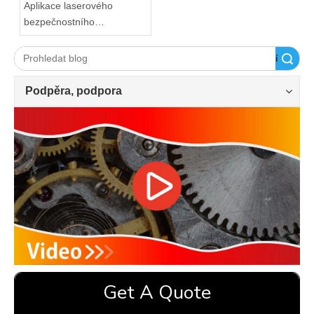
Aplikace laserového
bezpečnostního
ochranného zařízení na
ohraňovací lis
Vyhledávání
Podpěra, podpora
Get A Quote