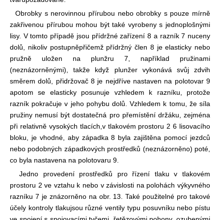
Obrobky s nerovinnou přírubou nebo obrobky s pouze mírně
zakřivenou přírubou mohou být také vyrobeny s jednoplošnými
lisy. V tomto případě jsou přídržné zařízení 8 a razník 7 nuceny
dolů, nikoliv postupně
přičemž přídržný člen 8 je elasticky nebo
pružně uložen na plunžru 7, například pružinami
(neznázorněnými), takže když plunžer vykonává svůj zdvih
směrem dolů, přidržovač 8 je nejdříve nastaven na polotovar 9
a
potom se elasticky posunuje vzhledem k razníku, protože
razník pokračuje v jeho pohybu dolů. Vzhledem k tomu, že síla
pružiny nemusí být dostatečná pro přemístění držáku, zejména
při relativně vysokých tlacích,
v tlakovém prostoru 2 6 lisovacího
bloku, je vhodné, aby západka 8 byla zajištěna pomocí jezdců
nebo podobných západkových prostředků (neznázorněno) poté,
co byla nastavena na polotovaru 9.
Jedno provedení prostředků pro řízení tlaku v tlakovém
prostoru 2 ve vztahu k nebo v závislosti na polohách výkyvného
razníku 7 je znázorněno na obr. 13. Také použitelné pro takové
účely kontroly tlaku
jsou různé ventily typu posuvníku nebo pístu
ve spojení s spojovacími tyčemi, řetězovými pohony, ozubenými