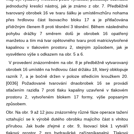
jednoduchý kreslicí nástroj, jak je známo z obr. 7. Předběžně
tvarovaný obrobek 16 ve tvaru šálku je umístěn
vzhůru nohama
přes hrdlovou část lisovacího bloku 17 a je přitlačována
přídržným členem 8 proti těsnění 3 těsnění. Během následného
pohybu drážky 7 směrem dolů je obrobek 16 opatřený
manžetou a tím má tvar opětovného tvaru proti matrici
vytvořené
kapalinou v tlakovém prostoru 2, stejným způsobem, jak je
vysvětleno výše s odkazem na obr. 5 a 6.
V provedení znázorněném na obr. 8 je předběžně vytvarovaný
obrobek 16 umístěn na hrdlovou část držáku 18, který obklopuje
razník 7, a je bočně držen v poloze středícím kroužkem 20.
[0036] Požadované tvarování dna
obrobek 16 se provádí
stlačením razidla 7 proti tlaku kapaliny uzavřené v tlakovém
prostoru 2, vytvořeném blokem 17 formy, výše popsaným
způsobem.
Obr. Na obr. 9 až 12 jsou znázorněny různé fáze operace tažení
vztahující se k výrobě dutého obrobku majícího část s vlnitou
přírubou. Jak bude zřejmé z obr. 9, lisovací blok 1 vytváří
tlakový prostor 2 pro hydraulické zařízení
kapalný. Tlakový