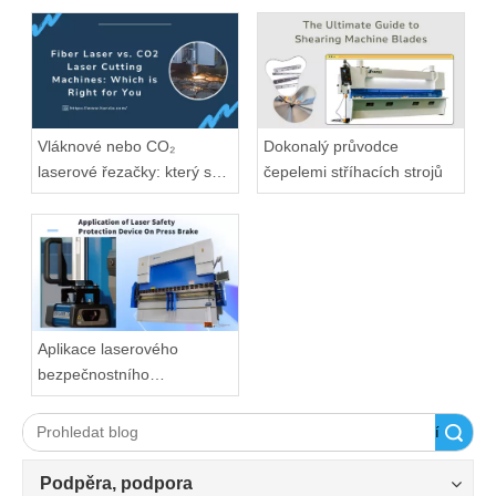
Vláknové nebo CO₂
Dokonalý průvodce
laserové řezačky: který se
čepelemi stříhacích strojů
hodí?
Aplikace laserového
bezpečnostního
ochranného zařízení na
ohraňovací lis
Vyhledávání
Podpěra, podpora