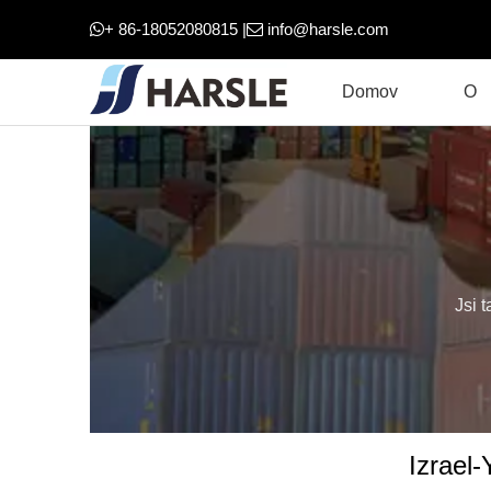
+ 86-18052080815 |
info@harsle.com


Domov
O
Jsi t
Izrael-