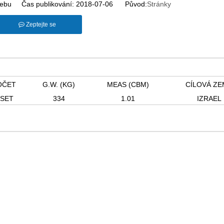
ebu Čas publikování: 2018-07-06 Původ:
Stránky
Zeptejte se
OČET
G.W. (KG)
MEAS (CBM)
CÍLOVÁ ZE
 SET
334
1.01
IZRAEL