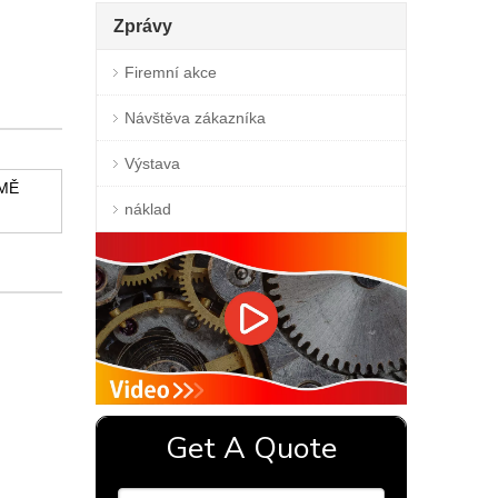
Zprávy
Firemní akce
Návštěva zákazníka
Výstava
MĚ
náklad
Get A Quote