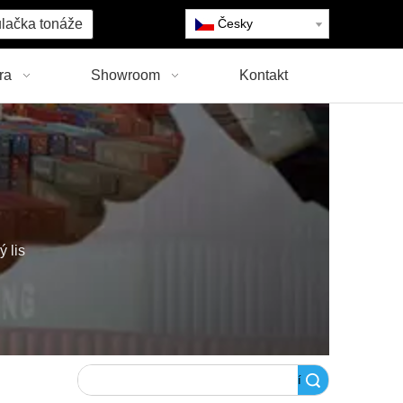
lačka tonáže
Česky
ra
Showroom
Kontakt
ý lis
Vyhledávání