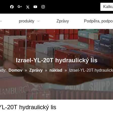
Kalku
produkty
Zprávy
Podpěra, podpo
Izrael-YL-20T hydraulický lis
ady:
Domov
»
Zprávy
»
náklad
»
Izrael-YL-20T hydraulick
YL-20T hydraulický lis