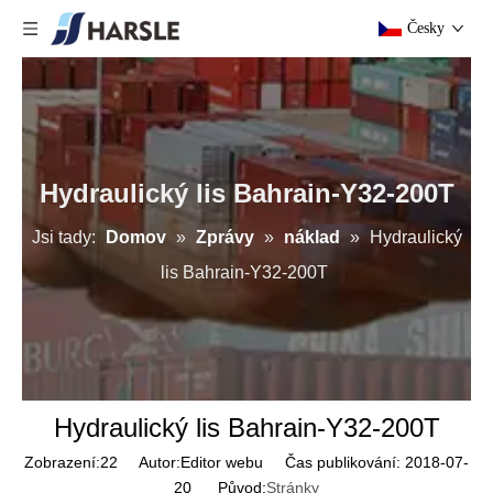
Česky
Hydraulický lis Bahrain-Y32-200T
Jsi tady:
Domov
»
Zprávy
»
náklad
»
Hydraulický
lis Bahrain-Y32-200T
Hydraulický lis Bahrain-Y32-200T
Zobrazení:
22
Autor:Editor webu Čas publikování: 2018-07-
20 Původ:
Stránky