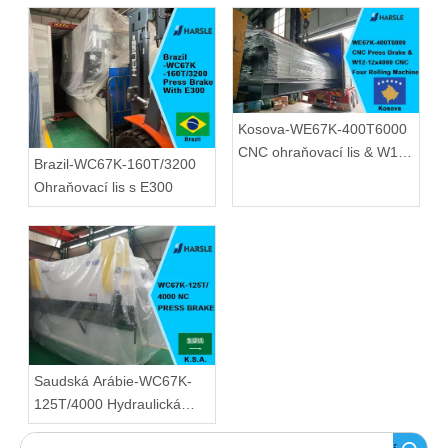
Kosova-WE67K-400T6000
CNC ohraňovací lis & W12-
Brazil-WC67K-160T/3200
12x4000 CNC čtyřválcový
Ohraňovací lis s E300
stroj
Saudská Arábie-WC67K-
125T/4000 Hydraulická
ohýbačka