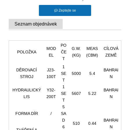
Zeptejte se
Seznam objednávek
PO
MOD
G.W.
MEAS
CÍLOVÁ
POLOŽKA
ČE
EL
(KG)
(CBM)
ZEMĚ
T
1
DĚROVACÍ
J23-
BAHRAI
SE
5000
5.4
STROJ
100T
N
T
1
HYDRAULICKÝ
Y32-
BAHRAI
SE
5607
5.22
LIS
200T
N
T
5
FORMA DÍR
/
SA
D
BAHRAI
510
0.44
6
N