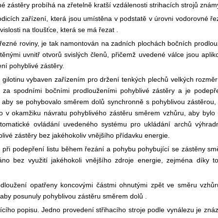
 zástěry probíhá na zřetelně kratší vzdálenosti strihacích strojů znám
icích zařízení, která jsou umístěna v podstatě v úrovni vodorovné ře
vislosti na tloušťce, která se má řezat .
 řezné roviny, je tak namontován na zadních plochách bočních prodlou
ěnými uvnitř otvorů svislých členů, přičemž uvedené válce jsou aplik
í pohyblivé zástěry.
 gilotinu vybaven zařízením pro držení tenkých plechů velkých rozměr
y za spodními bočními prodlouženími pohyblivé zástěry a je podepř
ak, aby se pohybovalo směrem dolů synchronně s pohyblivou zástěrou, 
lo v okamžiku návratu pohyblivého zástěru směrem vzhůru, aby byl
utomatické ovládání uvedeného systému pro ukládání archů výhra
livé zástěry bez jakéhokoliv vnějšího přídavku energie.
u při podepření listu během řezání a pohybu pohybující se zástěny sm
no bez využití jakéhokoli vnějšího zdroje energie, zejména díky t
rodloužení opatřeny koncovými částmi ohnutými zpět ve směru vzhůr
 aby posunuly pohyblivou zástěru směrem dolů .
cího popisu. Jedno provedení střihacího stroje podle vynálezu je zná