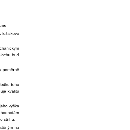
ámu.
 ložiskové
mechanickým
plochu buď
vá poměrně
sledku toho
uje kvalitu
 jeho výška
ým hodnotám
 střihu.
ístěným na