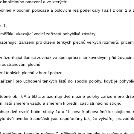
z implicitního omezení a ve kterých:
hled v bočním poločase a poloviční řez podél čáry I až I z obr. 2 a 
. 1;
ěřítku ukazující vodicí zařízení pohyblivé zástěry;
zorňující zařízení pro držení tenkých plechů velkých rozměrů, přiče
názorňující tlumicí zdvihák ve spolupráci s tenkovrstvým přidržovací
i odstraňování plechů;
ní tenkých plechů v horní poloze;
řízení pro uchopení tenkých listů do spodní polohy, když je pohybli
obné obr. 6A a 6B a znázorňují dvě možné polohy zařízení pro drže
 listů směrem vzadu a směrem k přední části střihacího stroje.
huje dvě svislé boční stojky 1a a 1b pevně připevněné ke stojícímu s
tyto dvě uvedené součásti jsou uspořádány tak, že vytvářejí pravoúhl
6 opatřenou řezacím nožem 7, přičemž tato lopatka je vložena do sp