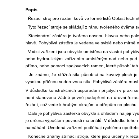
Popis
Řezací stroj pro řezání kovů ve formě listů Oblast technik
Tyto řezací stroje se skládají z rámu tvořeného dvěma sv
Stacionární zástěra je tvořena nosnou hlavou nebo pale
hlavě. Pohyblivá zástěra je vedena ve svislé nebo mírně 
Vodicí zařízení jsou obvykle umístěna na vlastní pohybl
nebo hydraulickým zařízením umístěným nad nebo pod 
přímo, nebo pomocí spojovacích ramen, které působí tah 
Je známo, že střižná síla působící na kovový plech j
vysokou příčnou vodorovnou sílu. Pohyblivá zástěra musí t
V důsledku konstrukčních uspořádání přijatých v praxi s
není stanoveno žádné pevné podepření na úrovni řezací r
řezání, což vede k hrubým okrajům a otřepům na plechu.
Dále je pohyblivá zástěrka obvykle s ohledem na její výš
je určena výpočtem pevnosti materiálů. V důsledku toho 
namáhání. Uvedená zařízení podléhají rychlému opotřebení
Konečně známy střihací stroje, které jsou určeny k řezá