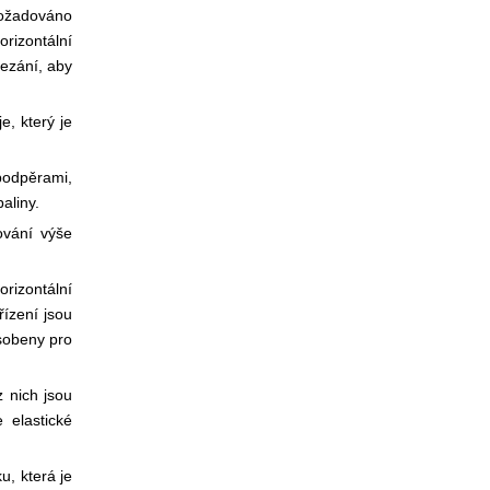
 požadováno
orizontální
řezání, aby
e, který je
podpěrami,
aliny.
ování výše
rizontální
řízení jsou
sobeny pro
 nich jsou
 elastické
u, která je