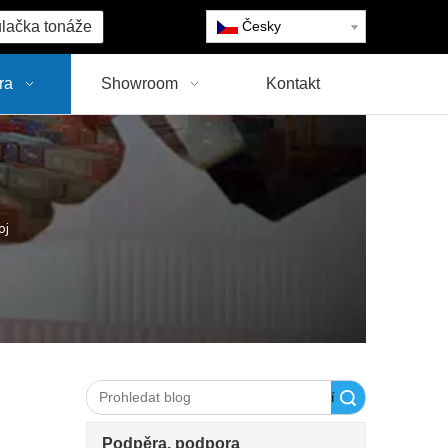
lačka tonáže
Česky
ra
Showroom
Kontakt
oj
Vyhledávání
Podpěra, podpora