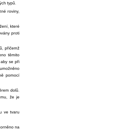
ých typů.
zné roviny,
žení, které
ovány proti
ů, přičemž
eno těmito
aby se při
o umožněno
dně pomocí
ěrem dolů.
omu, že je
u ve tvaru
zorněno na