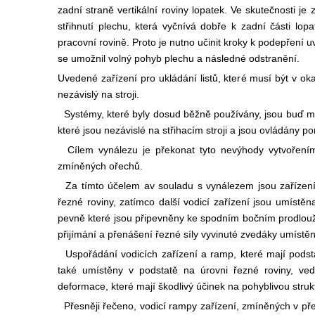
zadní straně vertikální roviny lopatek. Ve skutečnosti j
střihnutí plechu, která vyčnívá dobře k zadní části lop
pracovní rovině. Proto je nutno učinit kroky k podepření
se umožnil volný pohyb plechu a následné odstranění.
Uvedené zařízení pro ukládání listů, které musí být v ok
nezávislý na stroji.
Systémy, které byly dosud běžně používány, jsou buď ma
které jsou nezávislé na střihacím stroji a jsou ovládány 
Cílem vynálezu je překonat tyto nevýhody vytvořením 
zmíněných ořechů.
Za tímto účelem av souladu s vynálezem jsou zařízení p
řezné roviny, zatímco další vodicí zařízení jsou umístěna
pevně které jsou připevněny ke spodním bočním prodlouž
přijímání a přenášení řezné síly vyvinuté zvedáky umístěn
Uspořádání vodicích zařízení a ramp, které mají podsta
také umístěny v podstatě na úrovni řezné roviny, ved
deformace, které mají škodlivý účinek na pohyblivou struktu
Přesněji řečeno, vodicí rampy zařízení, zmíněných v před