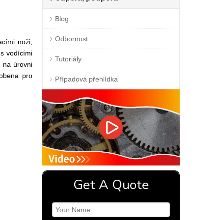
Blog
Odbornost
cími noži,
s vodícími
Tutoriály
 na úrovni
sobena pro
Případová přehlídka
Get A Quote