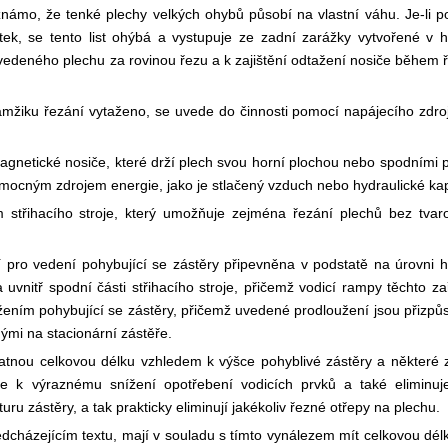
e známo, že tenké plechy velkých ohybů působí na vlastní váhu. Je-li
atek, se tento list ohýbá a vystupuje ze zadní zarážky vytvořené v h
 uvedeného plechu za rovinou řezu a k zajištění odtažení nosiče během 
amžiku řezání vytaženo, se uvede do činnosti pomocí napájecího zdroj
gnetické nosiče, které drží plech svou horní plochou nebo spodními 
pomocným zdrojem energie, jako je stlačený vzduch nebo hydraulické kap
střihacího stroje, který umožňuje zejména řezání plechů bez tvar
ro vedení pohybující se zástěry připevněna v podstatě na úrovni ho
 uvnitř spodní části střihacího stroje, přičemž vodicí rampy těchto za
ením pohybující se zástěry, přičemž uvedené prodloužení jsou přizpů
ými na stacionární zástěře.
tnou celkovou délku vzhledem k výšce pohyblivé zástěry a některé z
e k výraznému snížení opotřebení vodicích prvků a také eliminuje
ru zástěry, a tak prakticky eliminují jakékoliv řezné otřepy na plechu.
cházejícím textu, mají v souladu s tímto vynálezem mít celkovou délk