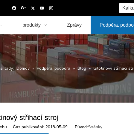
Kalku
produkty
Zprávy
Podpěra, podpo
Jsi tady:
Domov
»
Podpěra, podpora
»
Blog
»
Gilotinový střihací str
tinový střihací stroj
ebu Čas publikování: 2018-05-09 Původ:
Stránky