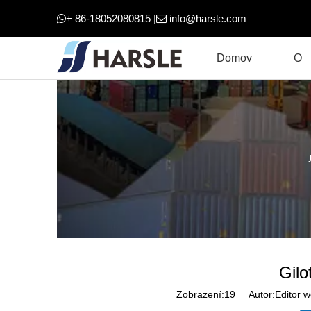
+ 86-18052080815 |
info@harsle.com


Domov
O
Gilo
Zobrazení:
19
Autor:Editor w