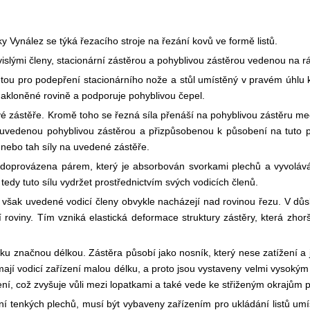
y Vynález se týká řezacího stroje na řezání kovů ve formě listů.
islými členy, stacionární zástěrou a pohyblivou zástěrou vedenou na r
tou pro podepření stacionárního nože a stůl umístěný v pravém úhlu k
nakloněné rovině a podporuje pohyblivou čepel.
ivé zástěře. Kromě toho se řezná síla přenáší na pohyblivou zástěru 
uvedenou pohyblivou zástěrou a přizpůsobenou k působení na tuto 
nebo tah síly na uvedené zástěře.
e doprovázena párem, který je absorbován svorkami plechů a vyvolá
edy tuto sílu vydržet prostřednictvím svých vodicích členů.
e však uvedené vodicí členy obvykle nacházejí nad rovinou řezu. V dů
oviny. Tím vzniká elastická deformace struktury zástěry, která zhorš
ku značnou délkou. Zástěra působí jako nosník, který nese zatížení a
mají vodicí zařízení malou délku, a proto jsou vystaveny velmi vysok
, což zvyšuje vůli mezi lopatkami a také vede ke střiženým okrajům po
ní tenkých plechů, musí být vybaveny zařízením pro ukládání listů um