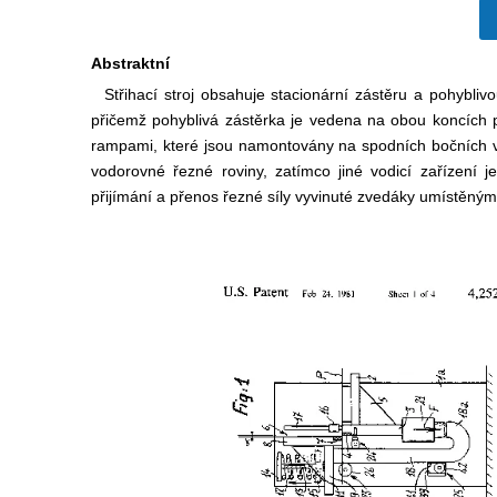
Abstraktní
Střihací stroj obsahuje stacionární zástěru a pohybliv
přičemž pohyblivá zástěrka je vedena na obou koncích p
rampami, které jsou namontovány na spodních bočních vý
vodorovné řezné roviny, zatímco jiné vodicí zařízení j
přijímání a přenos řezné síly vyvinuté zvedáky umístěnými