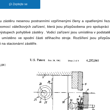
Zeptejte se
ou zástěru nesenou postranními vzpřímenými členy a opatřenými řeza
omocí válečkových zařízení, která jsou přizpůsobena pro spolupráci 
stupech pohyblivé zástěry . Vodicí zařízení jsou umístěna v podstatě
e umístěno ve spodní části střihacího stroje. Rozšíření jsou přizpů
 na stacionární zástěře.