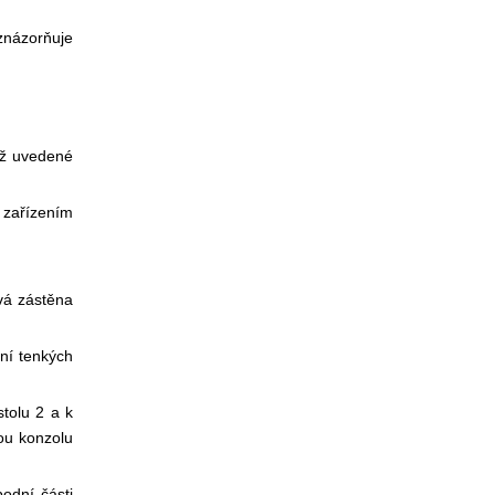
znázorňuje
mž uvedené
m zařízením
vá zástěna
ní tenkých
tolu 2 a k
ou konzolu
odní části