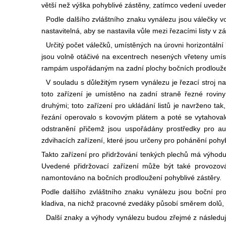
větší než výška pohyblivé zástěny, zatímco vedení uvedené
Podle dalšího zvláštního znaku vynálezu jsou válečky vod
nastavitelná, aby se nastavila vůle mezi řezacími listy v zá
Určitý počet válečků, umístěných na úrovni horizontální
jsou volně otáčivé na excentrech nesených vřeteny umíst
rampám uspořádaným na zadní plochy bočních prodloužen
V souladu s důležitým rysem vynálezu je řezací stroj na
toto zařízení je umístěno na zadní straně řezné rovin
druhými; toto zařízení pro ukládání listů je navrženo t
řezání operovalo s kovovým plátem a poté se vytahova
odstranění přičemž jsou uspořádány prostředky pro a
zdvihacích zařízení, které jsou určeny pro pohánění pohyb
Takto zařízení pro přidržování tenkých plechů má výhod
Uvedené přidržovací zařízení může být také provozová
namontováno na bočních prodloužení pohyblivé zástěry.
Podle dalšího zvláštního znaku vynálezu jsou boční p
kladiva, na nichž pracovné zvedáky působí směrem dolů,
Další znaky a výhody vynálezu budou zřejmé z následují