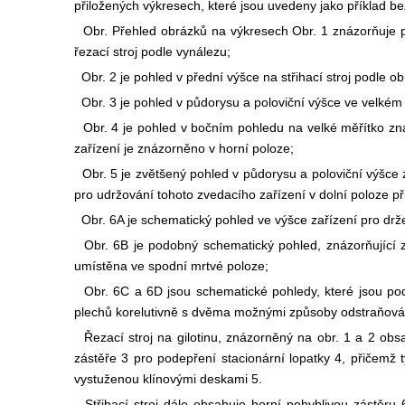
přiložených výkresech, které jsou uvedeny jako příklad be
Obr. Přehled obrázků na výkresech Obr. 1 znázorňuje po
řezací stroj podle vynálezu;
Obr. 2 je pohled v přední výšce na střihací stroj podle obr
Obr. 3 je pohled v půdorysu a poloviční výšce ve velkém m
Obr. 4 je pohled v bočním pohledu na velké měřítko zná
zařízení je znázorněno v horní poloze;
Obr. 5 je zvětšený pohled v půdorysu a poloviční výšce z
pro udržování tohoto zvedacího zařízení v dolní poloze př
Obr. 6A je schematický pohled ve výšce zařízení pro drže
Obr. 6B je podobný schematický pohled, znázorňující za
umístěna ve spodní mrtvé poloze;
Obr. 6C a 6D jsou schematické pohledy, které jsou pod
plechů korelutivně s dvěma možnými způsoby odstraňování
Řezací stroj na gilotinu, znázorněný na obr. 1 a 2 obsa
zástěře 3 pro podepření stacionární lopatky 4, přičemž 
vystuženou klínovými deskami 5.
Střihací stroj dále obsahuje horní pohyblivou zástěru 