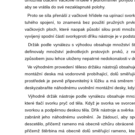
umožnila otáčení vačkové hřídele v jednom
směr pohybu sv
aby se vrátila do své nezaklapnuté polohy.
Proto se síla přenáší z vačkové hřídele na upínací svor
tuhého spojení, to znamená bez použití pružných prvk
vačkových ploch, které naopak působí silou proti množst
vyvíjený spodní částí svorky
proti dříku nástroje je v po
Držák podle vynálezu s výhodou obsahuje množství štěrb
definovaly množství jednotlivých prstových prvků, z 
způsobem jsou lehce uloženy nepatrné nedokonalosti v dr
Ve výhodném provedení těleso držáku nástrojů obsahuje v
montážní deska má vodorovně probíhající, dolů směřují
prostředek je pevně připevnitelný k lůžku a má směrem
desky
zabraňte náhodnému uvolnění montážní desky, když
Výhodně držák nástroje podle vynálezu obsahuje množst
které tlačí svorku pryč od těla. Když je svorka ve svorce
svorkou a podpěrnou deskou těla. Dřík nástroje a svěrka 
zabránit jeho náhodnému uvolnění. Je žádoucí, aby sp
desce
tělo, přičemž rameno má obecně vzhůru obrácené ra
přičemž štěrbina má obecně dolů směřující rameno, kter