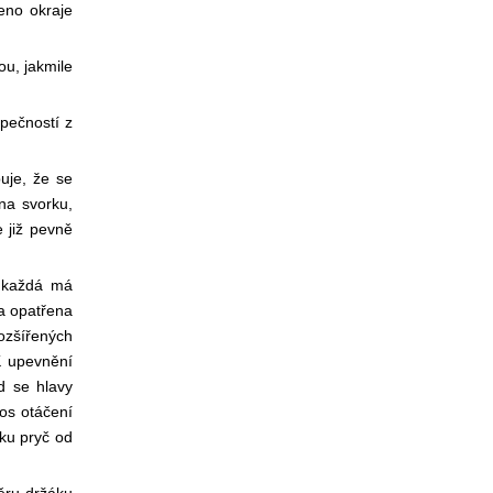
eno okraje
ou, jakmile
pečností z
uje, že se
na svorku,
e již pevně
ž každá má
la opatřena
ozšířených
K upevnění
d se hlavy
os otáčení
rku pryč od