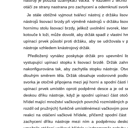
nástroji je použita uzamykací vačka. V každém z těch
otáčí ze strany na
strana pro zachycení a odemknutí svork
Je stále obtížné vyjmout tvářecí nástroj z držáku lis
nástrojů lisovací brzdy při výměně nástrojů v držáku liso
hornímu stolu lisovací brzdy, jelikož uvolnění svorek, k
kotouče k loži, může dovolit, aby držák spadl z vlastní hm
upínací prvek působí proti držáku, aby se udržovala v 
nástroje vzhledem k
nástrojový držák.
Předložený vynález poskytuje držák pro upevnění li
vystupující upínací stopku k lisovací brzdě. Držák zah
nakonfigurována tak, aby zachytila ​​stopku nástroje. O
dlouhým směrem těla. Držák obsahuje vodorovně podlo
svorka je otočně připojena mezi její horní a spodní část
upínací prvek umístěn oproti podpěrné desce a je od 
deskou dříku nástroje, když je spodní upínací část ot
hřídel mající množství vačkových povrchů rozmístěných p
rozdíl od pružných) funkčně umístěné
mezi vačkovým povrc
reakci na otáčení vačkové hřídele, přičemž spodní čás
zachycení dříku nástroje mezi ním a podpěrnou desko