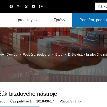
Kalku
produkty
Zprávy
Podpěra, podpo
ady:
Domov
»
Podpěra, podpora
»
Blog
»
Držte držák brzdového ná
žák brzdového nástroje
ebu Čas publikování: 2018-08-17 Původ:
Stránky