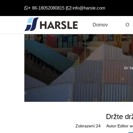
+ 86-18052080815 |
info@harsle.com


Domov
O
Jsi t
Držte dr
Zobrazení:
24
Autor:Editor w