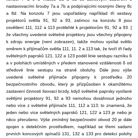
nastavovacími šrouby 7a a 7b a podpírajícími nosnými členy 8c
a 8d. Na konzolu 7 jsou uspořádány například tři sestavy
projektorů světla 91, 92 a 93, zatímco na konzolu 8 jsou
osvětlení 111, 112 a 113 protilehlé k projektorům 91, 92 a 93. [
že všechny uvedené světelné projektory jsou všechny připojeny
k zdroju energie (není zobrazen), takže mohou vysílat světlo
směrem k přijímačům světla 111, 11. 2 a 113 tak, že tvoří tři řady
světelných paprsků 121, 122 a 123 podél linie sestupu razníku 6
a v polohách umístěných v předem stanovené vzdálenosti δ od
středové linie sestupu na straně obsluhy. Dále jsou výše
uvedené světelné přijímače připojeny k prostředku 20
bezpečnostního obvodu, který je přizpůsoben k okamžitému
zastavení činnosti lisovací brzdy, když světelné paprsky vysílané
světlými projektory 91, 92 a 93 nemohou dosáhnout jednoho
nebo více z světelné přijímače 111, 112 a 113; to znamená, že
jeden nebo více světelných paprsků 121, 122 a 123 je nebo je
něco přerušeno. Výše zmíněný bezpečnostní obvod 20 je dále
spojen s detekčním prostředkem, například se třemi sadami
prvních koncových spínačů 131, 132 a 133 pro detekci polohy