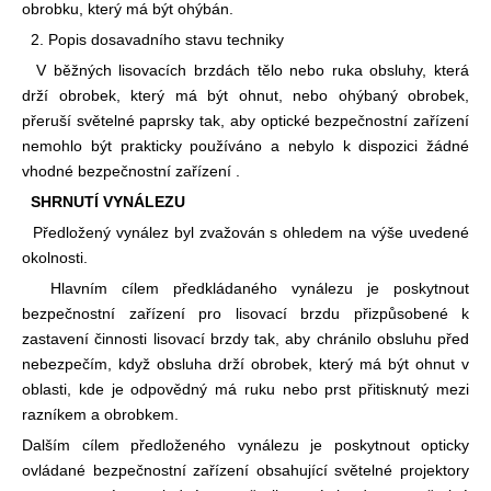
obrobku, který má být ohýbán.
2. Popis dosavadního stavu techniky
V běžných lisovacích brzdách tělo nebo ruka obsluhy, která
drží obrobek, který má být ohnut, nebo ohýbaný obrobek,
přeruší světelné paprsky tak, aby optické bezpečnostní zařízení
nemohlo být prakticky používáno a nebylo k dispozici žádné
vhodné bezpečnostní zařízení .
SHRNUTÍ VYNÁLEZU
Předložený vynález byl zvažován s ohledem na výše uvedené
okolnosti.
Hlavním cílem předkládaného vynálezu je poskytnout
bezpečnostní zařízení pro lisovací brzdu přizpůsobené k
zastavení činnosti lisovací brzdy tak, aby chránilo obsluhu před
nebezpečím, když obsluha drží obrobek, který má být ohnut v
oblasti, kde je odpovědný má ruku nebo prst přitisknutý mezi
razníkem a obrobkem.
Dalším cílem předloženého vynálezu je poskytnout opticky
ovládané bezpečnostní zařízení obsahující světelné projektory