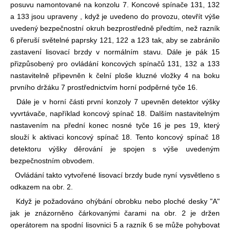
posuvu namontované na konzolu 7. Koncové spínače 131, 132
a 133 jsou upraveny , když je uvedeno do provozu, otevřít výše
uvedený bezpečnostní okruh bezprostředně předtím, než razník
6 přeruší světelné paprsky 121, 122 a 123 tak, aby se zabránilo
zastavení lisovací brzdy v normálním stavu. Dále je pák 15
přizpůsobený pro ovládání koncových spínačů 131, 132 a 133
nastavitelně připevněn k čelní ploše kluzné vložky 4 na boku
prvního držáku 7 prostřednictvím horní podpěrné tyče 16.
Dále je v horní části první konzoly 7 upevněn detektor výšky
vyvrtávače, například koncový spínač 18. Dalším nastavitelným
nastavením na přední konec nosné tyče 16 je pes 19, který
slouží k aktivaci koncový spínač 18. Tento koncový spínač 18
detektoru výšky děrování je spojen s výše uvedeným
bezpečnostním obvodem.
Ovládání takto vytvořené lisovací brzdy bude nyní vysvětleno s
odkazem na obr. 2.
Když je požadováno ohýbání obrobku nebo ploché desky "A"
jak je znázorněno čárkovanými čarami na obr. 2 je držen
operátorem na spodní lisovnici 5 a razník 6 se může pohybovat