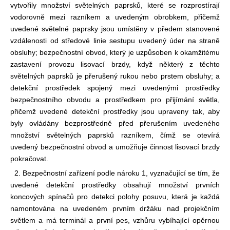
vytvořily množství světelných paprsků, které se rozprostírají
vodorovně mezi razníkem a uvedeným obrobkem, přičemž
uvedené světelné paprsky jsou umístěny v předem stanovené
vzdálenosti od středové linie sestupu uvedený úder na straně
obsluhy; bezpečnostní obvod, který je uzpůsoben k okamžitému
zastavení provozu lisovací brzdy, když některý z těchto
světelných paprsků je přerušený rukou nebo prstem obsluhy; a
detekční prostředek spojený mezi uvedenými prostředky
bezpečnostního obvodu a prostředkem pro přijímání světla,
přičemž uvedené detekční prostředky jsou upraveny tak, aby
byly ovládány bezprostředně před přerušením uvedeného
množství světelných paprsků razníkem, čímž se otevírá
uvedený bezpečnostní obvod a umožňuje činnost lisovací brzdy
pokračovat.
2. Bezpečnostní zařízení podle nároku 1, vyznačující se tím, že
uvedené detekční prostředky obsahují množství prvních
koncových spínačů pro detekci polohy posuvu, která je každá
namontována na uvedeném prvním držáku nad projekčním
světlem a má terminál a první pes, vzhůru vybíhající opěrnou