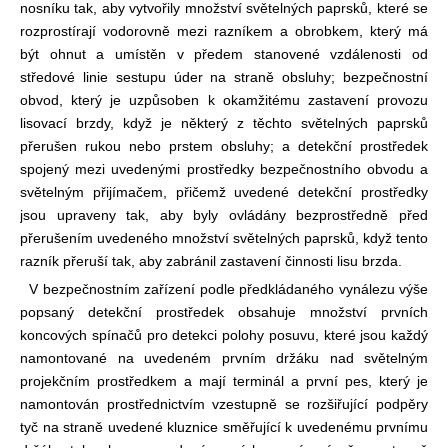
nosníku tak, aby vytvořily množství světelných paprsků, které se
rozprostírají vodorovně mezi razníkem a obrobkem, který má
být ohnut a umístěn v předem stanovené vzdálenosti od
středové linie sestupu úder na straně obsluhy; bezpečnostní
obvod, který je uzpůsoben k okamžitému zastavení provozu
lisovací brzdy, když je některý z těchto světelných paprsků
přerušen rukou nebo prstem obsluhy; a detekční prostředek
spojený mezi uvedenými prostředky bezpečnostního obvodu a
světelným přijímačem, přičemž uvedené detekční prostředky
jsou upraveny tak, aby byly ovládány bezprostředně před
přerušením uvedeného množství světelných paprsků, když tento
razník přeruší tak, aby zabránil zastavení činnosti lisu brzda.
V bezpečnostním zařízení podle předkládaného vynálezu výše
popsaný detekční prostředek obsahuje množství prvních
koncových spínačů pro detekci polohy posuvu, které jsou každý
namontované na uvedeném prvním držáku nad světelným
projekčním prostředkem a mají terminál a první pes, který je
namontován prostřednictvím vzestupně se rozšiřující podpěry
tyč na straně uvedené kluznice směřující k uvedenému prvnímu