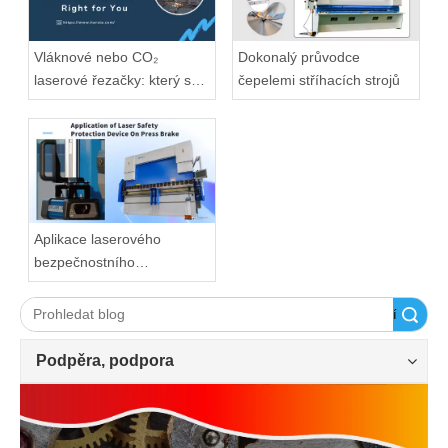
Vláknové nebo CO₂
Dokonalý průvodce
laserové řezačky: který se
čepelemi stříhacích strojů
hodí?
Aplikace laserového
bezpečnostního
ochranného zařízení na
ohraňovací lis
Vyhledávání
Podpěra, podpora