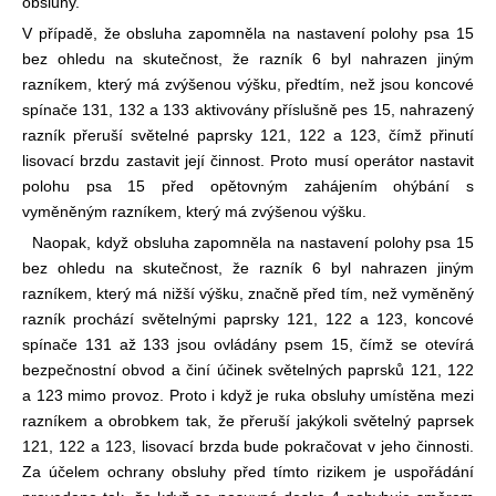
obsluhy.
V případě, že obsluha zapomněla na nastavení polohy psa 15
bez ohledu na skutečnost, že razník 6 byl nahrazen jiným
razníkem, který má zvýšenou výšku, předtím, než jsou koncové
spínače 131, 132 a 133 aktivovány příslušně pes 15, nahrazený
razník přeruší světelné paprsky 121, 122 a 123, čímž přinutí
lisovací brzdu zastavit její činnost. Proto musí operátor nastavit
polohu psa 15 před opětovným zahájením ohýbání s
vyměněným razníkem, který má zvýšenou výšku.
Naopak, když obsluha zapomněla na nastavení polohy psa 15
bez ohledu na skutečnost, že razník 6 byl nahrazen jiným
razníkem, který má nižší výšku, značně před tím, než vyměněný
razník prochází světelnými paprsky 121, 122 a 123, koncové
spínače 131 až 133 jsou ovládány psem 15, čímž se otevírá
bezpečnostní obvod a činí účinek světelných paprsků 121, 122
a 123 mimo provoz. Proto i když je ruka obsluhy umístěna mezi
razníkem a obrobkem tak, že přeruší jakýkoli světelný paprsek
121, 122 a 123, lisovací brzda bude pokračovat v jeho činnosti.
Za účelem ochrany obsluhy před tímto rizikem je uspořádání