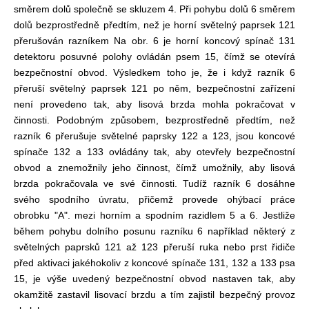
směrem dolů společně se skluzem 4. Při pohybu dolů 6 směrem
dolů bezprostředně předtím, než je horní světelný paprsek 121
přerušován razníkem Na obr. 6 je horní koncový spínač 131
detektoru posuvné polohy ovládán psem 15, čímž se otevírá
bezpečnostní obvod. Výsledkem toho je, že i když razník 6
přeruší světelný paprsek 121 po něm, bezpečnostní zařízení
není provedeno tak, aby lisová brzda mohla pokračovat v
činnosti. Podobným způsobem, bezprostředně předtím, než
razník 6 přerušuje světelné paprsky 122 a 123, jsou koncové
spínače 132 a 133 ovládány tak, aby otevřely bezpečnostní
obvod a znemožnily jeho činnost, čímž umožnily, aby lisová
brzda pokračovala ve své činnosti. Tudíž razník 6 dosáhne
svého spodního úvratu, přičemž provede ohýbací práce
obrobku "A". mezi horním a spodním razidlem 5 a 6. Jestliže
během pohybu dolního posunu razníku 6 například některý z
světelných paprsků 121 až 123 přeruší ruka nebo prst řidiče
před aktivaci jakéhokoliv z koncové spínače 131, 132 a 133 psa
15, je výše uvedený bezpečnostní obvod nastaven tak, aby
okamžitě zastavil lisovací brzdu a tím zajistil bezpečný provoz