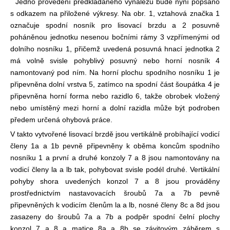
Jedno provedení předkládaného vynálezu bude nyní popsáno
s odkazem na přiložené výkresy. Na obr. 1, vztahová značka 1
označuje spodní nosník pro lisovací brzdu a 2 posuvně
poháněnou jednotku nesenou bočními rámy 3 vzpřímenými od
dolního nosníku 1, přičemž uvedená posuvná hnací jednotka 2
má volně svisle pohyblivý posuvný nebo horní nosník 4
namontovaný pod ním. Na horní plochu spodního nosníku 1 je
připevněna dolní vrstva 5, zatímco na spodní část šoupátka 4 je
připevněna horní forma nebo razidlo 6, takže obrobek vložený
nebo umístěný mezi horní a dolní razidla může být podroben
předem určená ohybová práce.
V takto vytvořené lisovací brzdě jsou vertikálně probíhající vodicí
členy 1a a 1b pevně připevněny k oběma koncům spodního
nosníku 1 a první a druhé konzoly 7 a 8 jsou namontovány na
vodicí členy la a lb tak, pohybovat svisle podél druhé. Vertikální
pohyby shora uvedených konzol 7 a 8 jsou prováděny
prostřednictvím nastavovacích šroubů 7a a 7b pevně
připevněných k vodicím členům la a lb, nosné členy 8c a 8d jsou
zasazeny do šroubů 7a a 7b a podpěr spodní čelní plochy
konzol 7 a 8 a matice 8a a 8b se závitovým záběrem s