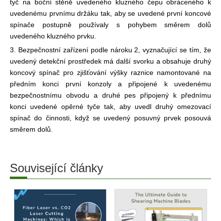
tyč na boční stěně uvedeného kluzného čepu obráceného k
uvedenému prvnímu držáku tak, aby se uvedené první koncové
spínače postupně používaly s pohybem směrem dolů
uvedeného kluzného prvku.
3. Bezpečnostní zařízení podle nároku 2, vyznačující se tím, že
uvedený detekční prostředek má další svorku a obsahuje druhý
koncový spínač pro zjišťování výšky raznice namontované na
předním konci první konzoly a připojené k uvedenému
bezpečnostnímu obvodu a druhé pes připojený k přednímu
konci uvedené opěrné tyče tak, aby uvedl druhý omezovací
spínač do činnosti, když se uvedený posuvný prvek posouvá
směrem dolů.
Související články