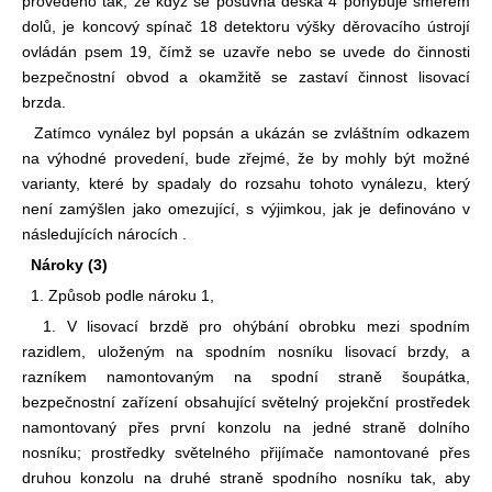
provedeno tak, že když se posuvná deska 4 pohybuje směrem
dolů, je koncový spínač 18 detektoru výšky děrovacího ústrojí
ovládán psem 19, čímž se uzavře nebo se uvede do činnosti
bezpečnostní obvod a okamžitě se zastaví činnost lisovací
brzda.
Zatímco vynález byl popsán a ukázán se zvláštním odkazem
na výhodné provedení, bude zřejmé, že by mohly být možné
varianty, které by spadaly do rozsahu tohoto vynálezu, který
není zamýšlen jako omezující, s výjimkou, jak je definováno v
následujících nárocích .
Nároky (3)
1. Způsob podle nároku 1,
1. V lisovací brzdě pro ohýbání obrobku mezi spodním
razidlem, uloženým na spodním nosníku lisovací brzdy, a
razníkem namontovaným na spodní straně šoupátka,
bezpečnostní zařízení obsahující světelný projekční prostředek
namontovaný přes první konzolu na jedné straně dolního
nosníku; prostředky světelného přijímače namontované přes
druhou konzolu na druhé straně spodního nosníku tak, aby