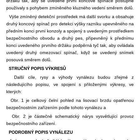
držáku tak, aby se uvedené první koncové spínače postupně
používaly s pohybem zmíněného kluzného vedení směrem dolů.
Výše zmíněný detekční prostředek má další svorku a obsahuje
druhý koncový spínač pro detekci výšky razníku upevněného na
předním konci první konzoly a spojený s uvedeným prostředkem
bezpečnostního obvodu a druhý pes, připevněný k přednímu
konci uvedeného prvního držáku podpěrná tyč tak, aby ovládala
uvedený druhý omezovací spínač, když se uvedený snímek
posouvá směrem dolů.
STRUČNÝ POPIS VÝKRESŮ
Další cíle, rysy a výhody vynálezu budou zřejmé z
následujícího popisu, ve spojení s přiloženými výkresy, ve
kterých:
Obr. 1 je celkový čelní pohled na lisovací brzdu opatřenou
bezpečnostním zařízením podle tohoto vynálezu a
Obr. 2 je částečně schematický nárys vysvětlující provoz
bezpečnostního zařízení.
PODROBNÝ POPIS VYNÁLEZU