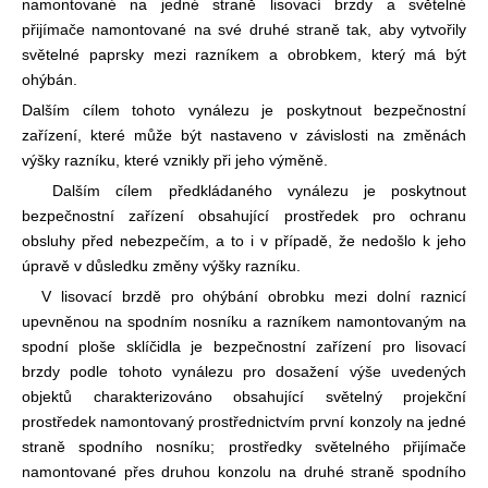
namontované na jedné straně lisovací brzdy a světelné
přijímače namontované na své druhé straně tak, aby vytvořily
světelné paprsky mezi razníkem a obrobkem, který má být
ohýbán.
Dalším cílem tohoto vynálezu je poskytnout bezpečnostní
zařízení, které může být nastaveno v závislosti na změnách
výšky razníku, které vznikly při jeho výměně.
Dalším cílem předkládaného vynálezu je poskytnout
bezpečnostní zařízení obsahující prostředek pro ochranu
obsluhy před nebezpečím, a to i v případě, že nedošlo k jeho
úpravě v důsledku změny výšky razníku.
V lisovací brzdě pro ohýbání obrobku mezi dolní raznicí
upevněnou na spodním nosníku a razníkem namontovaným na
spodní ploše sklíčidla je bezpečnostní zařízení pro lisovací
brzdy podle tohoto vynálezu pro dosažení výše uvedených
objektů charakterizováno obsahující světelný projekční
prostředek namontovaný prostřednictvím první konzoly na jedné
straně spodního nosníku; prostředky světelného přijímače
namontované přes druhou konzolu na druhé straně spodního