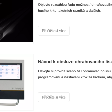
Objevte rozsáhlou řadu možností ohraňovacího
husího krku, akutních razníků a dalších.
Přečtěte si více
Návod k obsluze ohraňovacího lis
Osvojte si provoz svého NC ohraňovacího lis
programování a nastavení krok za krokem, ab
Přečtěte si více