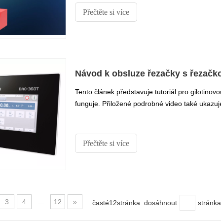
Přečtěte si více
Návod k obsluze řezačky s řezačk
Tento článek představuje tutoriál pro gilotin
funguje. Přiložené podrobné video také ukazuj
Přečtěte si více
3
4
...
12
»
časté12stránka dosáhnout
stránka