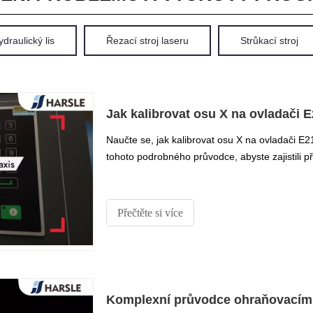
draulický lis
Řezací stroj laseru
Strůkací stroj
Jak kalibrovat osu X na ovladači 
Naučte se, jak kalibrovat osu X na ovladači E
tohoto podrobného průvodce, abyste zajistili 
Přečtěte si více
Komplexní průvodce ohraňovacími 