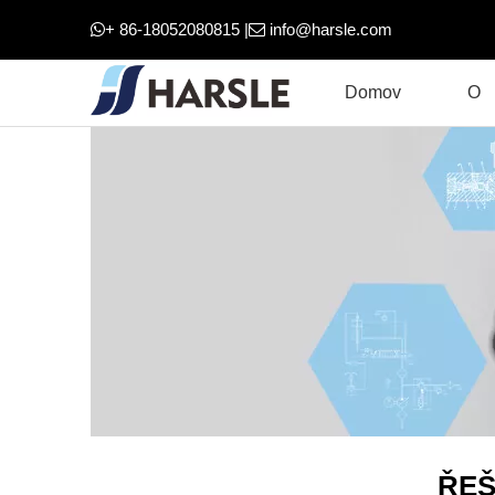
+ 86-18052080815 |
info@harsle.com


Domov
O
ŘEŠ