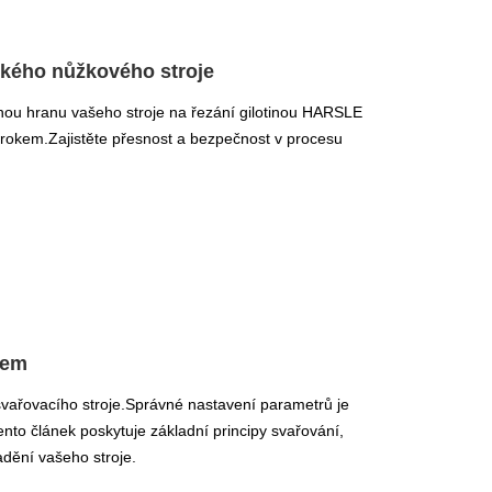
ckého nůžkového stroje
znou hranu vašeho stroje na řezání gilotinou HARSLE
rokem.Zajistěte přesnost a bezpečnost v procesu
jem
svařovacího stroje.Správné nastavení parametrů je
ento článek poskytuje základní principy svařování,
adění vašeho stroje.