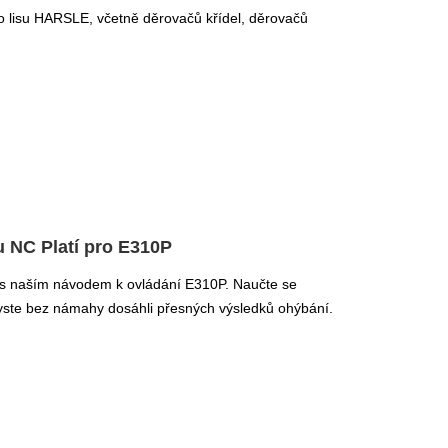
 lisu HARSLE, včetně děrovačů křídel, děrovačů
u NC Platí pro E310P
u s naším návodem k ovládání E310P. Naučte se
yste bez námahy dosáhli přesných výsledků ohýbání.