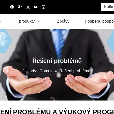
Kalku
produkty
Zprávy
Podpěra, podpo
Řešení problémů
Jsi tady:
Domov
»
Řešení problémů
ENÍ PROBLÉMŮ A VÝUKOVÝ PRO