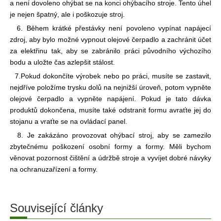
a není dovoleno ohýbat se na konci ohýbacího stroje. Tento úhel
je nejen špatný, ale i poškozuje stroj.
6. Během krátké přestávky není povoleno vypínat napájecí
zdroj, aby bylo možné vypnout olejové čerpadlo a zachránit účet
za elektřinu tak, aby se zabránilo práci původního výchozího
bodu a uložte čas a
zlepšit stálost.
7.Pokud dokončíte výrobek nebo po práci, musíte se zastavit,
nejdříve položíme trysku dolů na nejnižší úroveň, potom vypněte
olejové čerpadlo a vypněte napájení. Pokud je tato dávka
produktů dokončena, musíte také odstranit formu a
vraťte jej do
stojanu a vraťte se na ovládací panel.
8. Je zakázáno provozovat ohýbací stroj, aby se zamezilo
zbytečnému poškození osobní formy a formy. Měli bychom
věnovat pozornost čištění a údržbě stroje a vyvíjet dobré návyky
na ochranu
zařízení a formy.
Související články