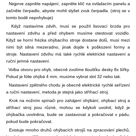
Nejprve zapněte napájení, zapněte klíč na ovládacím panelu a
začněte čerpadlo, abyste mohli slyšet zvuk čerpadla. (stroj se v
tomto bodě nepohybuje)
Když nastavíme zdvih, musí se použít lisovací brzda pro
nastavení zdvihu a před ohybem musíme otestovat vozidlo.
Když se horní frézka ohýbacího stroje dostane dolů, musí mezi
nimi být silná mezera
dno, jinak dojde k poškození formy a
stroje. Nastavení zdvihu má také rychlé elektrické nastavení a
ruční jemné nastavení.
Volba otvoru pro ohyb, obecně zvolíme tloušťku desky 8x šířky.
Pokud je fólie ohýbá 4 mm, musíme vybrat slot 32 nebo tak.
Nastavení zpětného chodu je obecně elektrické rychlé seřízení
a ruční nastavení, metoda je stejná jako stříhací stroj.
Krok na nožním spínači pro zahájení ohýbání, ohýbací stroj a
stříhací stroj jsou různé, mohou se kdykoli uvolnit, když je
ohýbačka uvolněna, bude se zastavovat a pokračovat v pádu,
pokud bude pokračovat.
Existuje mnoho druhů ohýbacích strojů na zpracování plechů,