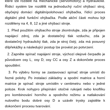
které lze rozdělit na mechanické (servomotory) a hydraulické.
Řídicí systém lze rozdělit na jednoduchý ruční ohýbací stroj,
obyčejný domácí digitální
polohovací ohýbačka, řídící proces
digitální plně funkční ohýbačka. Podle akční části mohou být
rozděleny na 4, 8, 12 a jiné ohýbací stroje.
1. Před použitím ohýbacího stroje zkontrolujte, zda je připojen
napájecí zdroj, zda je dostatečný tlak vzduchu, zda je
dostatečný hydraulický tlak, zda je stroj čistý, zda má posuvný
díl
překážky a následující postup lze provést po potvrzení.
2. Zapněte spínač napájení stroje, výchozí olejové čerpadlo je
původcem osy L, osy D, osy CC a osy Z a dokončete proces
spouštění.
3. Po výběru formy se zastavovací spínač stroje umístí do
řezné polohy. Po instalaci základny a spodní matrice a horní
matrice je spínač stroje umístěn v centimetru nebo v jedné
poloze. Krok nohy
pro přepínání otočné rukojeti nebo knoflíku
pro kombinování horního a spodního režimu a natlakování
nulového bodu dobré osy D a uzávěr trysky zajistěte k
dokončení procesu tvarování.