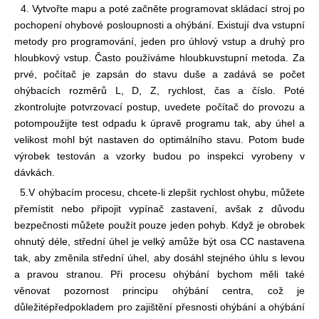
4. Vytvořte mapu a poté začněte programovat skládací stroj po
pochopení ohybové posloupnosti a ohýbání. Existují dva vstupní
metody pro programování, jeden pro úhlový vstup a druhý pro
hloubkový vstup. Často používáme hloubku
vstupní metoda. Za
prvé, počítač je zapsán do stavu duše a zadává se počet
ohýbacích rozměrů L, D, Z, rychlost, čas a číslo. Poté
zkontrolujte potvrzovací postup, uvedete počítač do provozu a
potom
použijte test odpadu k úpravě programu tak, aby úhel a
velikost mohl být nastaven do optimálního stavu. Potom bude
výrobek testován a vzorky budou po inspekci vyrobeny v
dávkách.
5.V ohýbacím procesu, chcete-li zlepšit rychlost ohybu, můžete
přemístit nebo připojit vypínač zastavení, avšak z důvodu
bezpečnosti můžete použít pouze jeden pohyb. Když je obrobek
ohnutý déle, střední úhel je velký a
může být osa CC nastavena
tak, aby změnila střední úhel, aby dosáhl stejného úhlu s levou
a pravou stranou. Při procesu ohýbání bychom měli také
věnovat pozornost principu ohýbání centra, což je
důležité
předpokladem pro zajištění přesnosti ohýbání a ohýbání