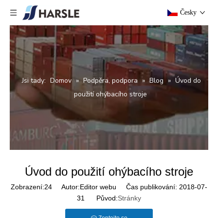
Česky
Jsi tady:
Domov
»
Podpěra, podpora
»
Blog
»
Úvod do
použití ohýbacího stroje
Úvod do použití ohýbacího stroje
Zobrazení:
24
Autor:Editor webu Čas publikování: 2018-07-
31 Původ:
Stránky