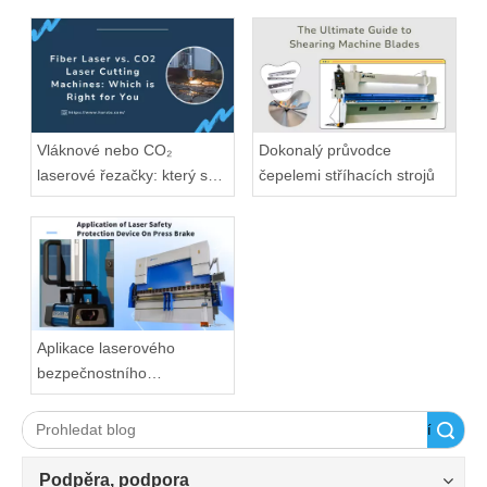
Vláknové nebo CO₂
Dokonalý průvodce
laserové řezačky: který se
čepelemi stříhacích strojů
hodí?
Aplikace laserového
bezpečnostního
ochranného zařízení na
ohraňovací lis
Vyhledávání
Podpěra, podpora