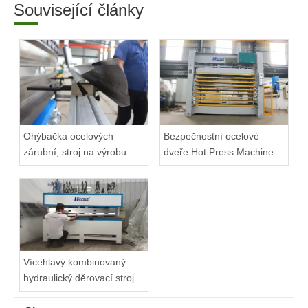
Související články
Ohýbačka ocelových
Bezpečnostní ocelové
zárubní, stroj na výrobu
dveře Hot Press Machine
zárubní
Video
Vícehlavý kombinovaný
hydraulický děrovací stroj