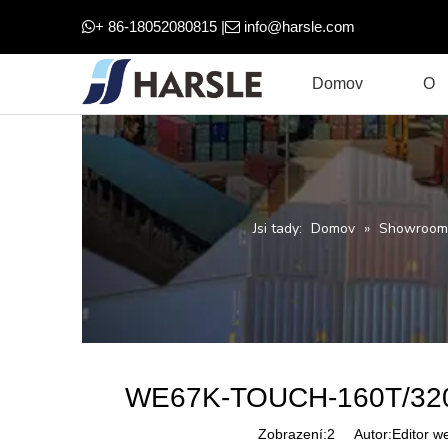
+ 86-18052080815 |
info@harsle.com


Domov
O
Jsi tady:
Domov
»
Showroom
WE67K-TOUCH-160T/3200
Zobrazení:
2
Autor:Editor w