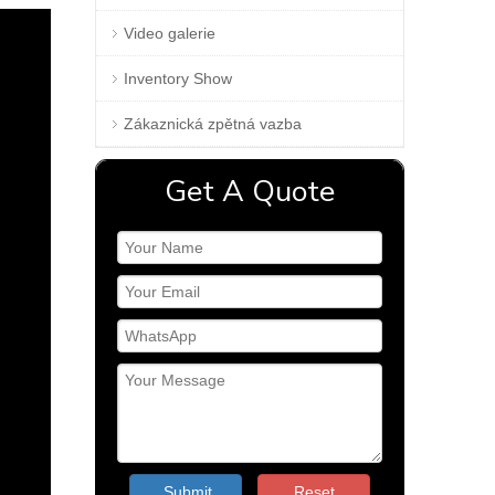
Video galerie
Inventory Show
Zákaznická zpětná vazba
Get A Quote
Submit
Reset