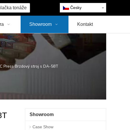
lačka tonáže
Česky
ra
Showroom
Kontakt
ress Brzdový stroj s DA-58T
8T
Showroom
Case Show