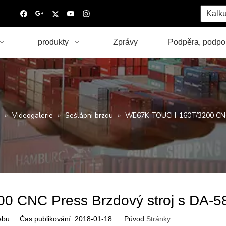
Kalku
produkty
Zprávy
Podpěra, podpo
»
Videogalerie
»
Sešlápni brzdu
»
WE67K-TOUCH-160T/3200 CNC P
 CNC Press Brzdový stroj s DA-5
ebu Čas publikování: 2018-01-18 Původ:
Stránky