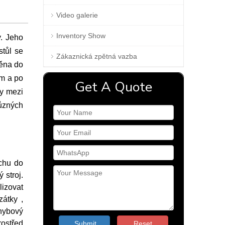
Video galerie
Inventory Show
y. Jeho
stůl se
Zákaznická zpětná vazba
těna do
em a po
Get A Quote
ky mezi
různých
chu do
 stroj.
lizovat
átky ,
Ohybový
rostřed
Submit
Reset