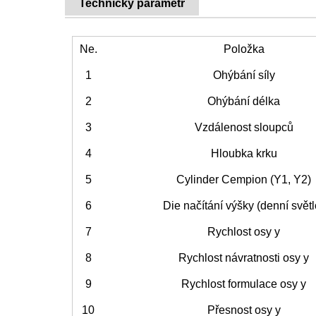
Technický parametr
Ne.
Položka
1
Ohýbání síly
2
Ohýbání délka
3
Vzdálenost sloupců
4
Hloubka krku
5
Cylinder Cempion (Y1, Y2)
6
Die načítání výšky (denní světl
7
Rychlost osy y
8
Rychlost návratnosti osy y
9
Rychlost formulace osy y
10
Přesnost osy y