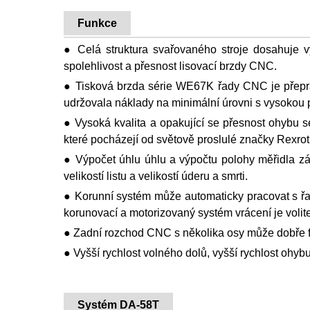
Funkce
● Celá struktura svařovaného stroje dosahuje vy
spolehlivost a přesnost lisovací brzdy CNC.
● Tisková brzda série WE67K řady CNC je přeprac
udržovala náklady na minimální úrovni s vysokou 
● Vysoká kvalita a opakující se přesnost ohybu s
které pocházejí od světově proslulé značky Rexro
● Výpočet úhlu úhlu a výpočtu polohy měřidla z
velikostí listu a velikostí úderu a smrti.
● Korunní systém může automaticky pracovat s řa
korunovací a motorizovaný systém vrácení je volite
● Zadní rozchod CNC s několika osy může dobře 
● Vyšší rychlost volného dolů, vyšší rychlost ohybu
Systém DA-58T