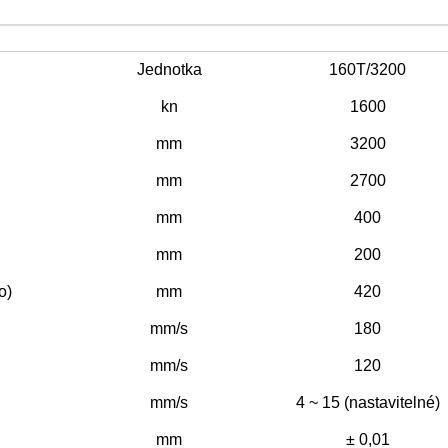
Jednotka
160T/3200
kn
1600
mm
3200
mm
2700
mm
400
mm
200
o)
mm
420
mm/s
180
mm/s
120
mm/s
4 ~ 15 (nastavitelné)
mm
± 0,01