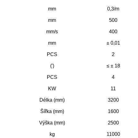
mm
0,3/m
mm
500
mm/s
400
mm
± 0,01
PCS
2
(')
≤ ± 18
PCS
4
KW
11
Délka (mm)
3200
Šířka (mm)
1600
Výška (mm)
2500
kg
11000