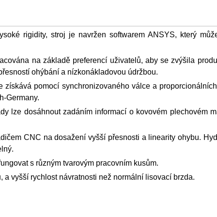
soké rigidity, stroj je navržen softwarem ANSYS, který může 
ována na základě preferencí uživatelů, aby se zvýšila produk
přesností ohýbání a nízkonákladovou údržbou.
e získává pomocí synchronizovaného válce a proporcionálních 
th-Germany.
ády lze dosáhnout zadáním informací o kovovém plechovém ma
dičem CNC na dosažení vyšší přesnosti a linearity ohybu. Hyd
lný.
fungovat s různým tvarovým pracovním kusům.
,
a vyšší rychlost návratnosti než normální lisovací brzda.