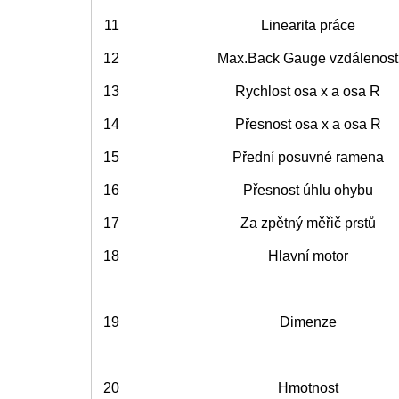
11
Linearita práce
12
Max.Back Gauge vzdálenost
13
Rychlost osa x a osa R
14
Přesnost osa x a osa R
15
Přední posuvné ramena
16
Přesnost úhlu ohybu
17
Za zpětný měřič prstů
18
Hlavní motor
19
Dimenze
20
Hmotnost