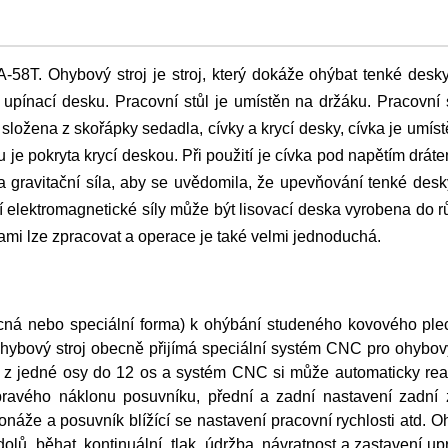
-58T. Ohybový stroj je stroj, který dokáže ohýbat tenké desk
a upínací desku. Pracovní stůl je umístěn na držáku. Pracovní 
složena z skořápky sedadla, cívky a krycí desky, cívka je umís
 je pokryta krycí deskou. Při použití je cívka pod napětím drát
a gravitační síla, aby se uvědomila, že upevňování tenké des
í elektromagnetické síly může být lisovací deska vyrobena do 
mi lze zpracovat a operace je také velmi jednoduchá.
cná nebo speciální forma) k ohýbání studeného kovového ple
hybový stroj obecně přijímá speciální systém CNC pro ohybový
 z jedné osy do 12 os a systém CNC si může automaticky rea
pravého náklonu posuvníku, přední a zadní nastavení zadní z
onáže a posuvník blížící se nastavení pracovní rychlosti atd. 
lů, běhat, kontinuální, tlak, údržba, návratnost a zastavení up