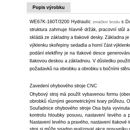
Popis výrobku
WE67K-160T/3200 Hydraulic
s DA
zmáčkni brzdu
struktura zahrnuje hlavně držák, pracovní stůl 
skládá ze základny a tlakové desky. Základna je 
výklenku skořepiny sedadla a horní část výklenku
podání elektřiny je na tlakové desce generován
tlakovou deskou a základnou. V důsledku použit
požadavků na obrobku a obrobku s bočními stěna
Zavedení ohybového stroje CNC
Ohybový stroj má použít vybavenou formu (obe
obrobků různými geometrickými tvary průřezu. O
Souřadnice ohybového stroje Osa byla vyvinuta
kontrolu hloubky posuvu, nastavení levého a 
Nastavení levého a pravého, nastavení tlakové t
stroj si může snadno realizovat akce posuvníku do