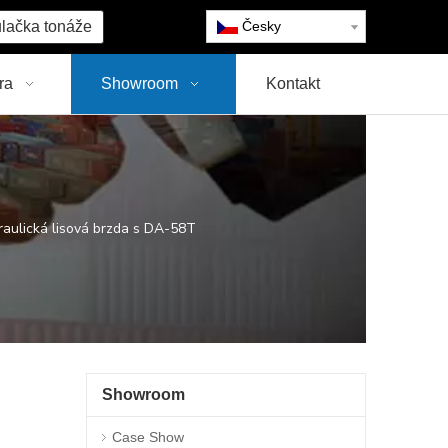
lačka tonáže
Česky
ra
Showroom
Kontakt
ulická lisová brzda s DA-58T
Showroom
Case Show