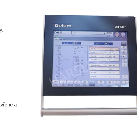
y.
avřené a