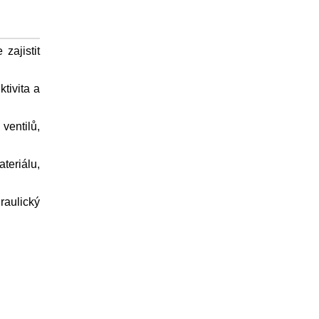
zajistit
tivita a
ventilů,
teriálu,
raulický