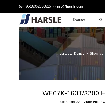
+ 86-18052080815 |
info@harsle.com


Domov
O
Jsi tady:
Domov
»
Showroo
WE67K-160T/3200 Hyd
Zobrazení:
20
Autor:Editor w