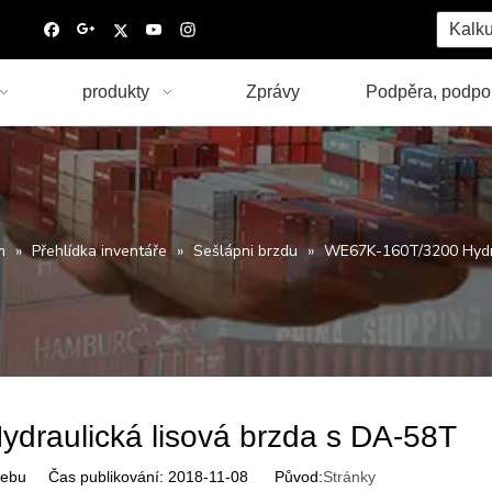
Kalku
produkty
Zprávy
Podpěra, podpo
m
»
Přehlídka inventáře
»
Sešlápni brzdu
»
WE67K-160T/3200 Hydra
raulická lisová brzda s DA-58T
ebu Čas publikování: 2018-11-08 Původ:
Stránky