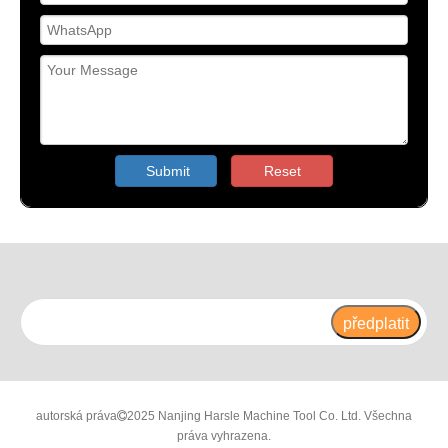
Submit
Reset
předplatit
autorská práva
2025 Nanjing Harsle Machine Tool Co. Ltd. Všechna

práva vyhrazena.