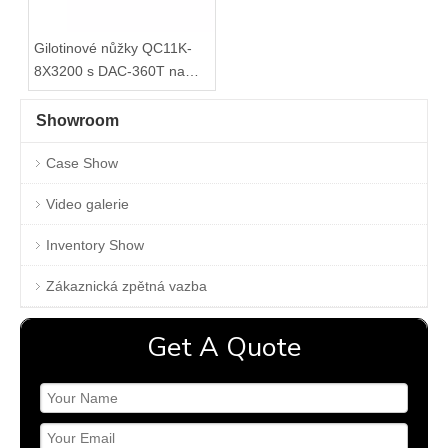
Gilotinové nůžky QC11K-
8X3200 s DAC-360T na
plech
Showroom
Case Show
Video galerie
Inventory Show
Zákaznická zpětná vazba
Get A Quote