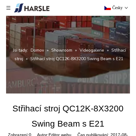
Česky
Jsi tady:
Domov
»
Showroom
»
Videogalerie
»
Stříhací
stroj
»
Střihací stroj QC12K-8X3200 Swing Beam s E21
Střihací stroj QC12K-8X3200
Swing Beam s E21
Zobrazení:
0
Autor:Editor webu Čas publikování: 2017-08-