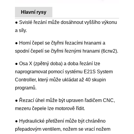
Hlavní rysy
● Svislé řezání může dosáhnout vyššího výkonu
a síly.
● Horní čepel se čtyřmi řezacími hranami a
spodní čepelí se čtyřmi řeznými hranami (6crw2).
● Osa X (zpětný doba) a doba řezání lze
naprogramovat pomocí systému E21S System
Controller, který může ukládat až 40 skupin
programů.
● Řezací úhel může být upraven řadičem CNC,
mezeru čepele lze motorově řídit.
● Hydraulické přetížení může být chráněno
přepadovým ventilem, nožem se vrací nožem