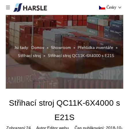
Česky
Jsi tady:
Domov
»
Showroom
»
Přehlídka inventáře
»
Stříhací stroj
»
Střihací stroj QC11K-6X4000 s E21S
Střihací stroj QC11K-6X4000 s
E21S
Zobrazení:
24
Autor:Editor webu Čas publikování: 2018-10-