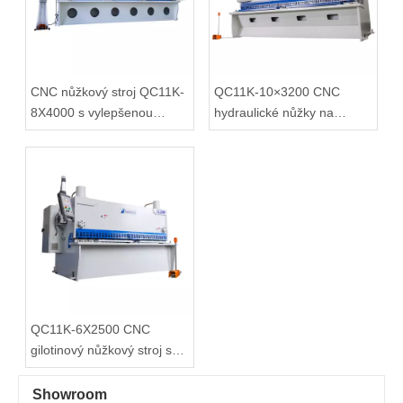
CNC nůžkový stroj QC11K-
QC11K-10×3200 CNC
8X4000 s vylepšenou
hydraulické nůžky na
pneumatickou podporou
gilotinu s E21S
QC11K-6X2500 CNC
gilotinový nůžkový stroj s
ovladačem P40
Showroom