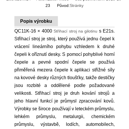
23 Původ:
Stránky
Popis výrobku
QC11K-16 × 4000
s E21s.
Střihací stroj na gilotinu
Střihací stroj je stroj, který používá jednu čepel k
vrácení lineárního pohybu vzhledem k druhé
čepeli k oříznutí desky. S pomocí pohyblivé horní
čepele a pevné spodní čepele se používá
přiměřená mezera čepele k aplikaci střižné síly
na kovové desky různých tloušťky, takže destičky
jsou rozbité a oddělené podle požadované
velikosti. Střihací stroj je druh kování strojů a
jeho hlavní funkcí je průmysl zpracování kovů.
Výrobky se široce používají v leteckém průmyslu,
lehkém průmyslu, metalurgii, chemickém
průmyslu, výstavbě, lodích, automobilech,