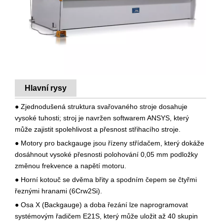
Hlavní rysy
● Zjednodušená struktura svařovaného stroje dosahuje
vysoké tuhosti; stroj je navržen softwarem ANSYS, který
může zajistit spolehlivost a přesnost střihacího stroje.
● Motory pro backgauge jsou řízeny střídačem, který dokáže
dosáhnout vysoké přesnosti polohování 0,05 mm podložky
změnou frekvence a napětí motoru.
● Horní kotouč se dvěma břity a spodním čepem se čtyřmi
řeznými hranami (6Crw2Si).
● Osa X (Backgauge) a doba řezání lze naprogramovat
systémovým řadičem E21S, který může uložit až 40 skupin