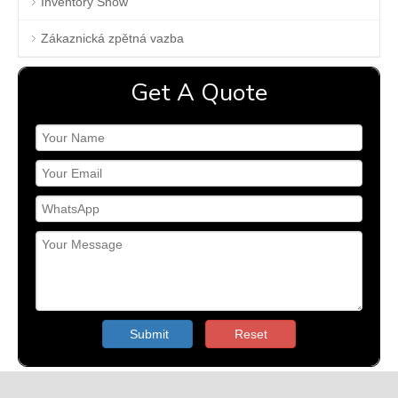
Inventory Show
Zákaznická zpětná vazba
Get A Quote
Submit
Reset