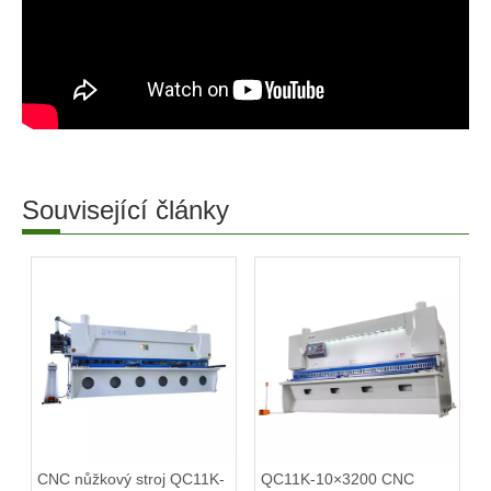
Související články
CNC nůžkový stroj QC11K-
QC11K-10×3200 CNC