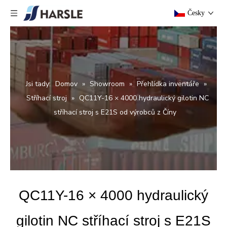
Česky
Jsi tady:
Domov
»
Showroom
»
Přehlídka inventáře
»
Stříhací stroj
»
QC11Y-16 × 4000 hydraulický gilotin NC
stříhací stroj s E21S od výrobců z Číny
QC11Y-16 × 4000 hydraulický
gilotin NC stříhací stroj s E21S