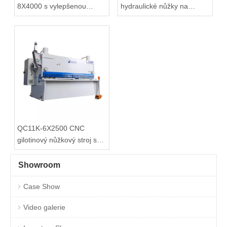
8X4000 s vylepšenou
hydraulické nůžky na
pneumatickou podporou
gilotinu s E21S
QC11K-6X2500 CNC
gilotinový nůžkový stroj s
ovladačem P40
Showroom
Case Show
Video galerie