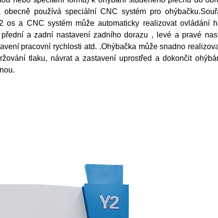
ka obecně používá speciální CNC systém pro ohýbačku.Souř
2 os a CNC systém může automaticky realizovat ovládání h
 přední a zadní nastavení zadního dorazu , levé a pravé nas
stavení pracovní rychlosti atd. .Ohýbačka může snadno realizov
ržování tlaku, návrat a zastavení uprostřed a dokončit ohýbá
nou.