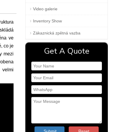
Video galerie
Inventory Show
ruktura
 skládá
Zákaznická zpětná vazba
těna ve
, co je
Get A Quote
ky mezi
yrobena
 velmi
Submit
Reset