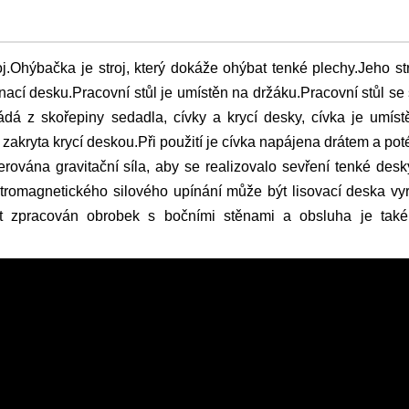
oj.Ohýbačka je stroj, který dokáže ohýbat tenké plechy.Jeho st
nací desku.Pracovní stůl je umístěn na držáku.Pracovní stůl se
ádá z skořepiny sedadla, cívky a krycí desky, cívka je umís
 zakryta krycí deskou.Při použití je cívka napájena drátem a poté
erována gravitační síla, aby se realizovalo sevření tenké des
ktromagnetického silového upínání může být lisovací deska v
 zpracován obrobek s bočními stěnami a obsluha je také