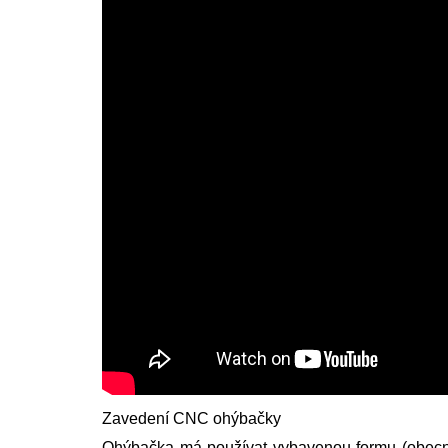
Zavedení CNC ohýbačky
Ohýbačka má používat vybavenou formu (obecno