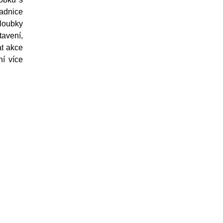
adnice
loubky
tavení,
at akce
ní více