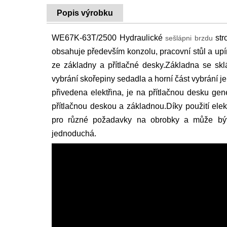
Popis výrobku
WE67K-63T/2500 Hydraulické
str
sešlápni brzdu
obsahuje především konzolu, pracovní stůl a upí
ze základny a přítlačné desky.Základna se skl
vybrání skořepiny sedadla a horní část vybrání je
přivedena elektřina, je na přítlačnou desku gen
přítlačnou deskou a základnou.Díky použití ele
pro různé požadavky na obrobky a může být
jednoduchá.