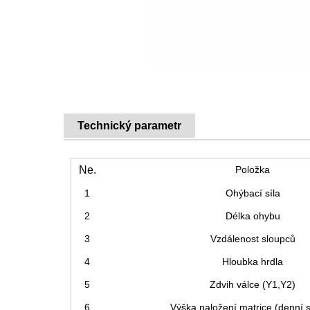
Technický parametr
Ne.
Položka
1
Ohýbací síla
2
Délka ohybu
3
Vzdálenost sloupců
4
Hloubka hrdla
5
Zdvih válce (Y1,Y2)
6
Výška naložení matrice (denní s