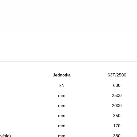
Jednotka
63T/2500
kN
630
mm
2500
mm
2000
mm
350
mm
170
větlo)
mm
380