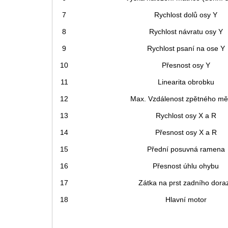
7
Rychlost dolů osy Y
8
Rychlost návratu osy Y
9
Rychlost psaní na ose Y
10
Přesnost osy Y
11
Linearita obrobku
12
Max. Vzdálenost zpětného měř
13
Rychlost osy X a R
14
Přesnost osy X a R
15
Přední posuvná ramena
16
Přesnost úhlu ohybu
17
Zátka na prst zadního dora
18
Hlavní motor