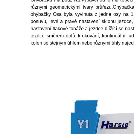
různými geometrickými tvary průřezu.Ohýbač
ohýbačky Osa byla vyvinuta z jedné osy na 1
posuvu, levé a pravé nastavení sklonu jezdce,
nastavení tlakové tonáže a jezdce blížící se na
jezdce směrem dolů, krokování, kontinuální, ud
kolen se stejným úhlem nebo různými úhly najed