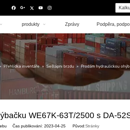
Kalku
produkty
Zprávy
Podpěra, podpo
»
Přehlídka inventáře
»
Sešlápni brzdu
»
Prodám hydraulickou ohý
ohýbačku WE67K-63T/2500 s DA-52
ebu Čas publikování: 2023-04-25 Původ:
Stránky