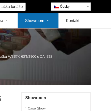
lačka tonáže
Česky
ra
Showroom
Kontakt
bačku WE67K-63T/2500 s DA-52S
S
Showroom
Case Show