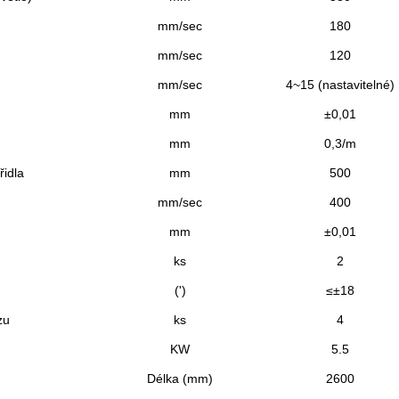
mm/sec
180
mm/sec
120
mm/sec
4~15 (nastavitelné)
mm
±0,01
mm
0,3/m
idla
mm
500
mm/sec
400
mm
±0,01
ks
2
(')
≤±18
zu
ks
4
KW
5.5
Délka (mm)
2600