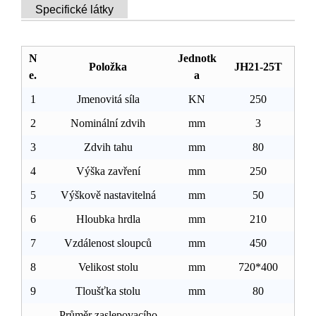
Specifické látky
N
Jednotk
Položka
JH21-25T
e.
a
1
Jmenovitá síla
KN
250
2
Nominální zdvih
mm
3
3
Zdvih tahu
mm
80
4
Výška zavření
mm
250
5
Výškově nastavitelná
mm
50
6
Hloubka hrdla
mm
210
7
Vzdálenost sloupců
mm
450
8
Velikost stolu
mm
720*400
9
Tloušťka stolu
mm
80
Průměr zaslepovacího