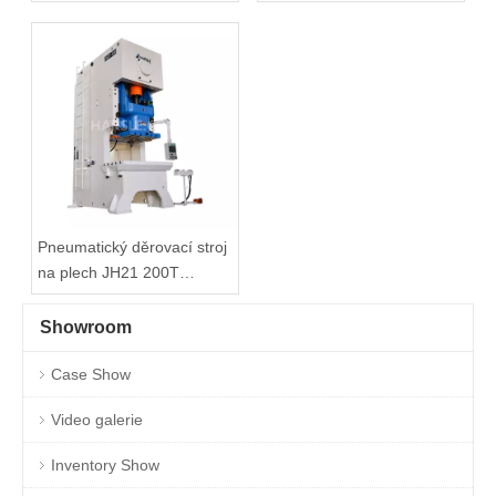
Factory
věží na prodej
Pneumatický děrovací stroj
na plech JH21 200T
Vysoce přesný
Showroom
Case Show
Video galerie
Inventory Show