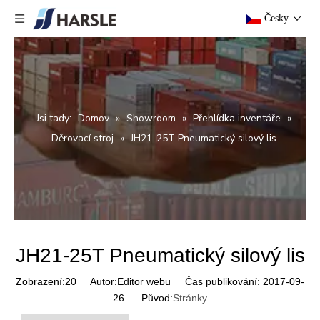
Česky
Jsi tady:
Domov
»
Showroom
»
Přehlídka inventáře
»
Děrovací stroj
»
JH21-25T Pneumatický silový lis
JH21-25T Pneumatický silový lis
Zobrazení:
20
Autor:Editor webu Čas publikování: 2017-09-
26 Původ:
Stránky