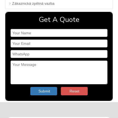
Zákaznická zpětná vazba
Get A Quote
Submit
Reset