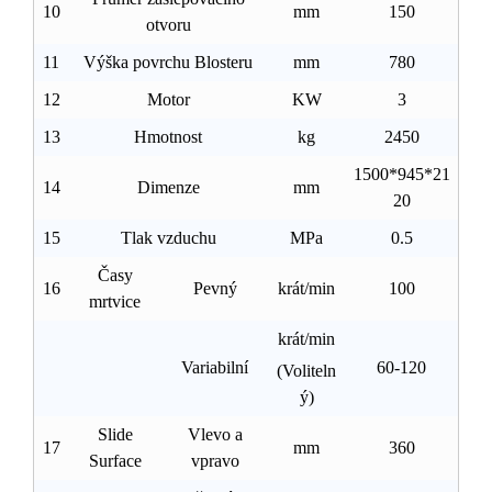
10
mm
150
otvoru
11
Výška povrchu Blosteru
mm
780
12
Motor
KW
3
13
Hmotnost
kg
2450
1500*945*21
14
Dimenze
mm
20
15
Tlak vzduchu
MPa
0.5
Časy
16
Pevný
krát/min
100
mrtvice
krát/min
Variabilní
60-120
(Voliteln
ý)
Slide
Vlevo a
17
mm
360
Surface
vpravo