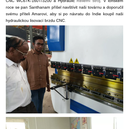
CNC WC67K-160T/3200 a Hydraulic
Reliéfní stroj
. V loňském
roce se pan Santhanam přišel navštívit naši továrnu a doporučil
svému příteli Amarovi, aby si po návratu do Indie koupil naši
hydraulickou lisovací brzdu CNC.