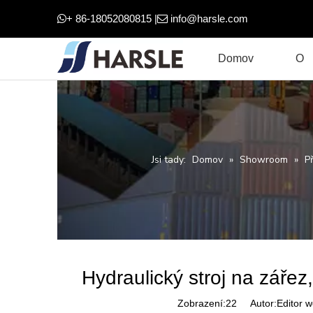
+ 86-18052080815 |
info@harsle.com


Domov
O
Jsi tady:
Domov
»
Showroom
»
P
Hydraulický stroj na zářez
Zobrazení:
22
Autor:Editor w