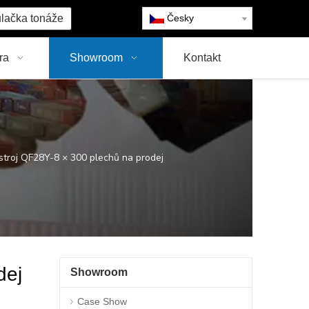
lačka tonáže
Česky
ra
Showroom
Kontakt
 stroj QF28Y-8 × 300 plechů na prodej
dej
Showroom
Case Show