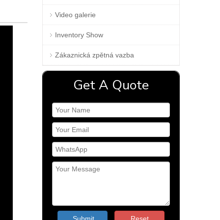
Video galerie
Inventory Show
Zákaznická zpětná vazba
Get A Quote
Submit
Reset