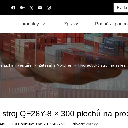
Kalku
produkty
Zprávy
Podpěra, podpo
řehlídka inventáře
»
Železář a Notcher
»
Hydraulický stroj na zářez,
, stroj QF28Y-8 × 300 plechů na pro
ebu Čas publikování: 2019-02-28 Původ:
Stránky