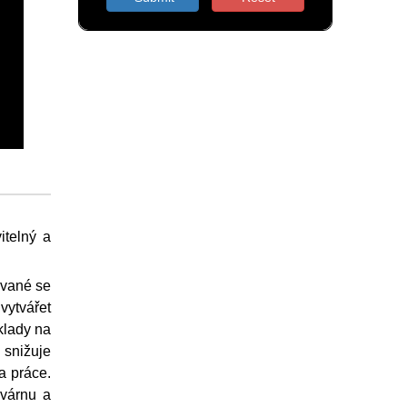
itelný a
ované se
vytvářet
klady na
 snižuje
a práce.
ovárnu a