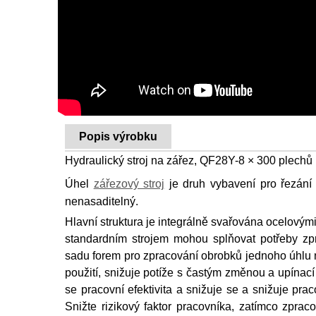
Popis výrobku
Hydraulický stroj na zářez, QF28Y-8 × 300 plechů 
Úhel
zářezový stroj
je druh vybavení pro řezání 
nenasaditelný.
Hlavní struktura je integrálně svařována ocelovými
standardním strojem mohou splňovat potřeby zpr
sadu forem pro zpracování obrobků jednoho úhlu n
použití, snižuje potíže s častým změnou a upínací 
se pracovní efektivita a snižuje se a snižuje prac
Snižte rizikový faktor pracovníka, zatímco zprac