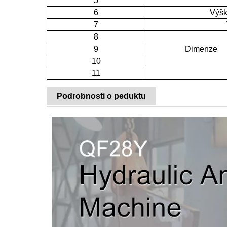
5
6
Výšk
7
8
9
Dimenze
10
11
Podrobnosti o peduktu