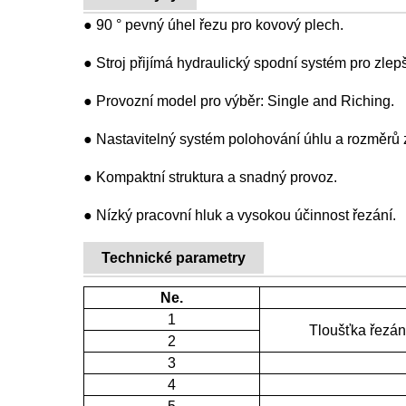
● 90 ° pevný úhel řezu pro kovový plech.
● Stroj přijímá hydraulický spodní systém pro zlepš
● Provozní model pro výběr: Single and Riching.
● Nastavitelný systém polohování úhlu a rozměrů 
● Kompaktní struktura a snadný provoz.
● Nízký pracovní hluk a vysokou účinnost řezání.
Technické parametry
Ne.
1
Tloušťka řezán
2
3
4