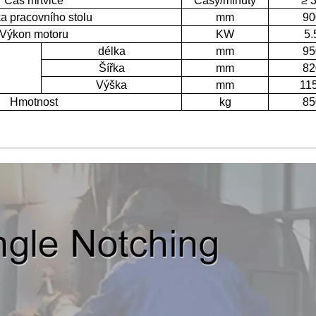
Čas mrtvice
Časy/minuty
≥ 
a pracovního stolu
mm
90
Výkon motoru
KW
5.
délka
mm
95
Šířka
mm
82
Výška
mm
11
Hmotnost
kg
85