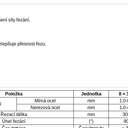
ení síly řezání.
zlepšuje přesnost řezu.
Položka
Jednotka
8 × 
Mírná ocel
mm
1.0-
í
Nerezová ocel
mm
1.0-
Řezací délka
mm
30
Úhel řezání
(°)
9