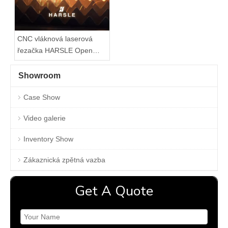
CNC vláknová laserová
řezačka HARSLE Open
Design HS-1500W
Showroom
Case Show
Video galerie
Inventory Show
Zákaznická zpětná vazba
Get A Quote